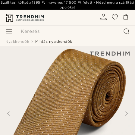
Szállítási költség
1395 Ft
ingyenes
17 500 Ft
felett -
Nézd meg a szállítási
opciókat
Keresés
Nyakkendők
Mintás nyakkendők