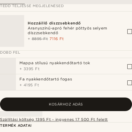
TEDD TELJESSÉ MEGJELENÉSED
Hozzáillő díszzsebkendő
Aranyszínű-apró fehér pöttyös selyem
díszzsebkendő
+
8895 Ft
7116 Ft
DOBD FEL
Mappa stílusú nyakkendőtartó tok
+
3395 Ft
Fa nyakkendőtartó fogas
+
4195 Ft
KOSÁRHOZ ADÁS
Szállítási költség 1395 Ft - ingyenes 17 500 Ft felett
TERMÉK ADATAI