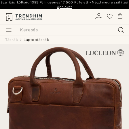
Szállítási költség
1395 Ft
ingyenes
17 500 Ft
felett -
Nézd meg a szállítási
opciókat
Keresés
Táskák
Laptoptáskák