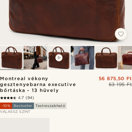
VIDEO
Montreal vékony
56 875,50 Ft
gesztenyebarna executive
63 195 Ft
bőrtáska - 13 hüvely
4.7
(94)
-10%
Bestseller
Testreszabható
VÁLASSZ SZÍNT