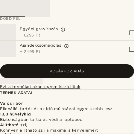
DOBD FEL
Egyéni gravírozás
+
6295 Ft
Ajándékcsomagolás
+
2495 Ft
KOSÁRHOZ ADÁS
Ezt a terméket akár ingyen kiszállítjuk
TERMÉK ADATAI
Valódi bőr
Ellenálló, tartós és az idő múlásával egyre szebb lesz
13,3 hüvelykig
Biztonságban tartja és védi a laptopod
Állítható szíj
Könnyen állítható szíj a maximális kényelemért