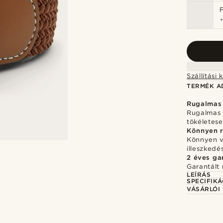
TERMÉK A
Rugalmas 
Rugalmas k
tökéletese
Könnyen r
Könnyen v
illeszked
2 éves ga
Garantált 
LEÍRÁS
SPECIFIKÁ
VÁSÁRLÓI