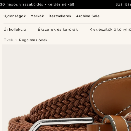
30 napos visszaküldés - kérdés nélkül!
Szállítá
Újdonságok
Márkák
Bestsellerek
Archive Sale
Új kollekció
Ékszerek és karórák
Kiegészítők öltönyh
Övek
Rugalmas övek