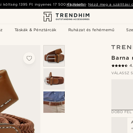
si költség
1395 Ft
ingyenes
17 500 Ft
Kapcsolat
felett
-
Nézd meg a szállítási 
öz
Táskák & Pénztárcák
Ruházat és fehérnemű
Sz
Barna 
4
VÁLASSZ S
DOBD FEL