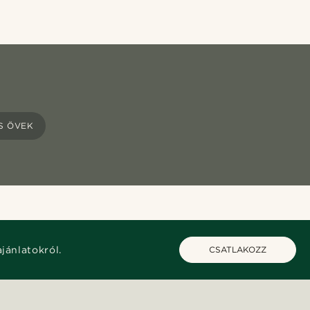
S ÖVEK
ajánlatokról.
CSATLAKOZZ