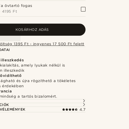
Fa övtartó fogas
+
4195 Ft
KOSÁRHOZ ADÁS
Szállítási költség 1395 Ft - ingyenes 17 500 Ft felett
DATAI
illeszkedés
ialakítás, amely lyukak nélkül is
n illeszkedik
övidíthető
ágható és újra rögzíthető a tökéletes
és érdekében
rancia
minőség a tartós bizalomért.
CIÓK
 VÉLEMÉNYEK
4.7