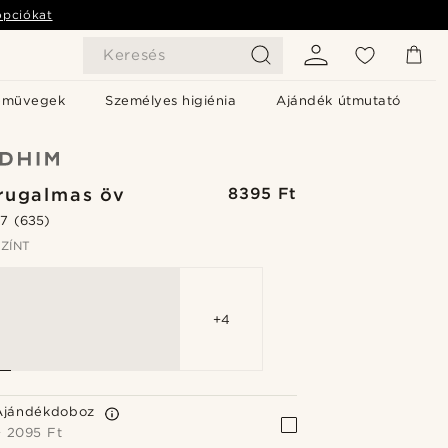
opciókat
Keresés
emüvegek
Személyes higiénia
Ajándék útmutató
rugalmas öv
8395 Ft
.7
(635)
ZÍNT
+4
Ajándékdoboz
+
2095 Ft