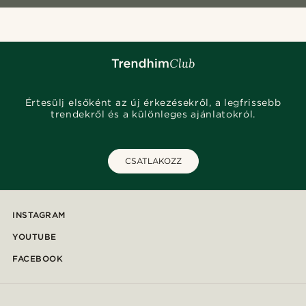
Értesülj elsőként az új érkezésekről, a legfrissebb
trendekről és a különleges ajánlatokról.
CSATLAKOZZ
INSTAGRAM
YOUTUBE
FACEBOOK