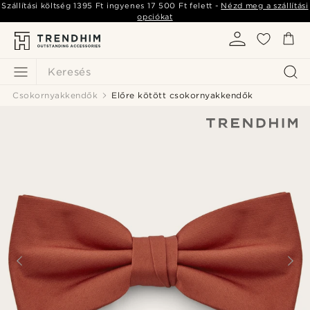
Szállítási költség
1395 Ft
ingyenes
17 500 Ft
felett -
Nézd meg a szállítási
opciókat
Keresés
Csokornyakkendők
Előre kötött csokornyakkendők