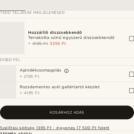
TEDD TELJESSÉ MEGJELENÉSED
Hozzáillő díszzsebkendő
Terrakotta színű egyszerű díszzsebkendő
+
4195 Ft
3356 Ft
DOBD FEL
Ajándékcsomagolás
+
2195 Ft
Rozsdamentes acél gallértartó készlet
+
4195 Ft
KOSÁRHOZ ADÁS
Szállítási költség 1395 Ft - ingyenes 17 500 Ft felett
TERMÉK ADATAI