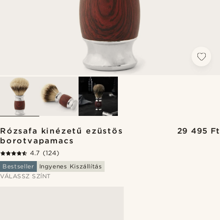
Rózsafa kinézetű ezüstös
29 495 Ft
borotvapamacs
4.7
(124)
Bestseller
Ingyenes Kiszállítás
VÁLASSZ SZÍNT