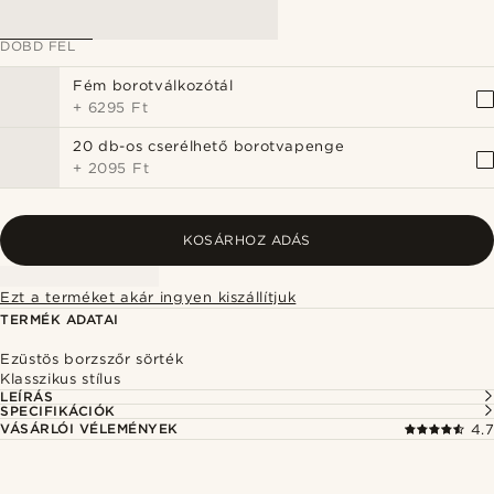
DOBD FEL
Fém borotválkozótál
+
6295 Ft
20 db-os cserélhető borotvapenge
+
2095 Ft
KOSÁRHOZ ADÁS
Ezt a terméket akár ingyen kiszállítjuk
TERMÉK ADATAI
Ezüstös borzszőr sörték
Klasszikus stílus
LEÍRÁS
SPECIFIKÁCIÓK
VÁSÁRLÓI VÉLEMÉNYEK
4.7