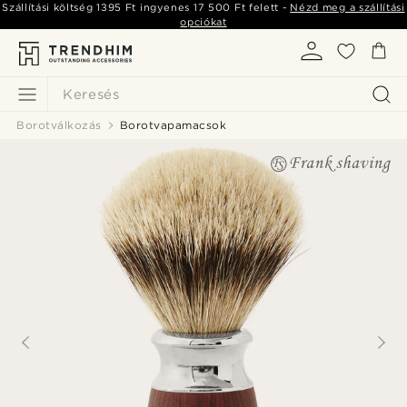
Szállítási költség
1395 Ft
ingyenes
17 500 Ft
felett -
Nézd meg a szállítási
opciókat
Keresés
Borotválkozás
Borotvapamacsok