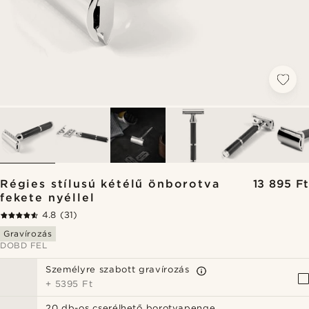
Régies stílusú kétélű önborotva
13 895 Ft
fekete nyéllel
4.8
(31)
Gravírozás
DOBD FEL
Személyre szabott gravírozás
+
5395 Ft
20 db-os cserélhető borotvapenge