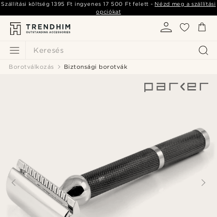
Szállítási költség
1395 Ft
ingyenes
17 500 Ft
felett -
Nézd meg a szállítási
opciókat
Keresés
Borotválkozás
Biztonsági borotvák