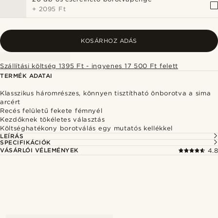
+
2095 Ft
KOSÁRHOZ ADÁS
Szállítási költség 1395 Ft - ingyenes 17 500 Ft felett
TERMÉK ADATAI
Klasszikus háromrészes, könnyen tisztítható önborotva a sima
arcért
Recés felületű fekete fémnyél
Kezdőknek tökéletes választás
Költséghatékony borotválás egy mutatós kellékkel
LEÍRÁS
SPECIFIKÁCIÓK
VÁSÁRLÓI VÉLEMÉNYEK
4.8