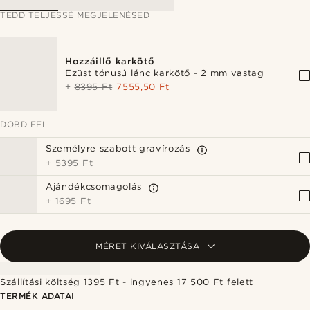
TEDD TELJESSÉ MEGJELENÉSED
Hozzáillő karkötő
Ezüst tónusú lánc karkötő - 2 mm vastag
+
8395 Ft
7555,50 Ft
DOBD FEL
Személyre szabott gravírozás
+
5395 Ft
Ajándékcsomagolás
+
1695 Ft
MÉRET KIVÁLASZTÁSA
Szállítási költség 1395 Ft - ingyenes 17 500 Ft felett
TERMÉK ADATAI