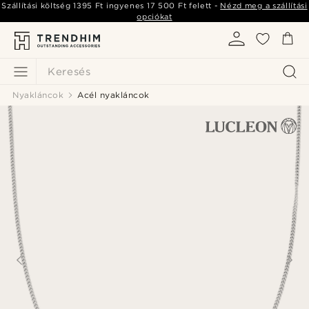
Szállítási költség
1395 Ft
ingyenes
17 500 Ft
felett -
Nézd meg a szállítási
opciókat
Keresés
Nyakláncok
Acél nyakláncok