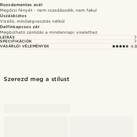
Rozsdamentes acél
Megőrzi fényét - nem rozsdásodik, nem fakul
Úszásbiztos
Vízálló, minőségvesztés nélkül
Delfinkapcsos zár
Megbízható záródás a mindennapi viselethez
LEÍRÁS
SPECIFIKÁCIÓK
VÁSÁRLÓI VÉLEMÉNYEK
4.8
Szerezd meg a stílust
@Olivergeorgems
@pabloceazar