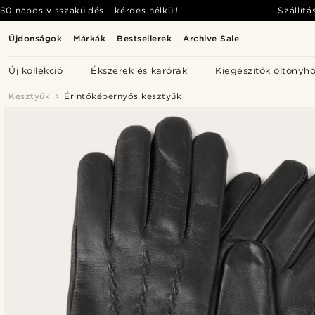
30 napos visszaküldés - kérdés nélkül!
Szállítá
Újdonságok
Márkák
Bestsellerek
Archive Sale
Új kollekció
Ékszerek és karórák
Kiegészítők öltönyh
Kesztyűk
Érintőképernyős kesztyűk