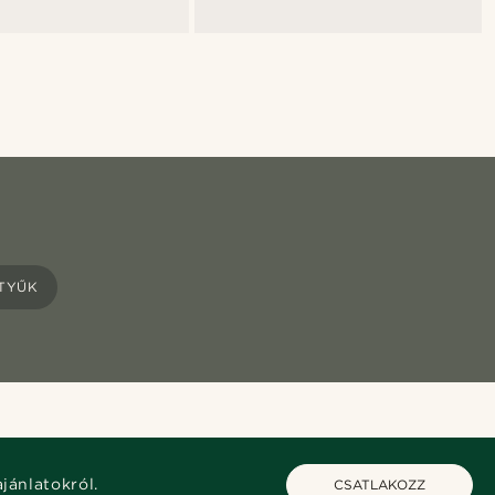
ZTYŰK
ajánlatokról.
CSATLAKOZZ