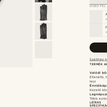
DOBD FEL
TERMÉK A
Valódi bő
Ellenálló,
lesz
Érintőkép
Kezeld kö
Legnépsz
Több ezre
LEÍRÁS
SPECIFIKÁ