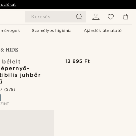
opciókat
Keresés
emüvegek
Személyes higiénia
Ajándék útmutató
 bélelt
13 895 Ft
képernyő-
ibilis juhbőr
ű
.7
(378)
ZÍNT