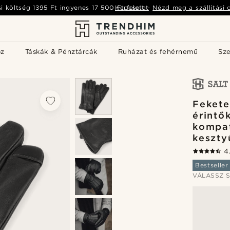
si költség
1395 Ft
ingyenes
17 500 Ft
Kapcsolat
felett
-
Nézd meg a szállítási 
öz
Táskák & Pénztárcák
Ruházat és fehérnemű
Sz
Fekete
érintő
kompat
keszty
4
Bestseller
VÁLASSZ S