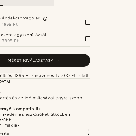
Ajándékcsomagolás
+
1695 Ft
Fekete egyszerű övsál
+
7895 Ft
MÉRET KIVÁLASZTÁSA
Szállítási költség 1395 Ft - ingyenes 17 500 Ft felett
DATAI
r
 tartós és az idő múlásával egyre szebb
ernyő kompatibilis
nnyedén az eszközöket útközben
erűbb
n imádják
CIÓK