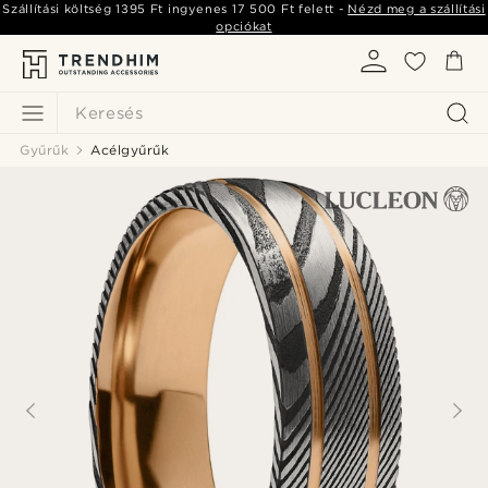
Szállítási költség
1395 Ft
ingyenes
17 500 Ft
felett -
Nézd meg a szállítási
opciókat
Keresés
Gyűrűk
Acélgyűrűk