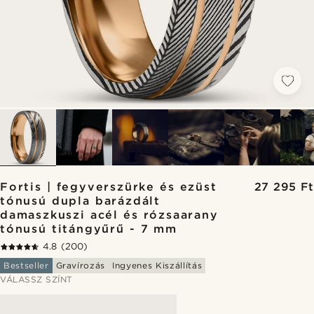
Fortis | fegyverszürke és ezüst
27 295 Ft
tónusú dupla barázdált
damaszkuszi acél és rózsaarany
tónusú titángyűrű - 7 mm
4.8
(200)
Bestseller
Gravírozás
Ingyenes Kiszállítás
VÁLASSZ SZÍNT