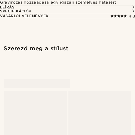
Gravírozás hozzáadása egy igazán személyes hatásért
LEÍRÁS
SPECIFIKÁCIÓK
VÁSÁRLÓI VÉLEMÉNYEK
4.8
Vásárold meg a stílust
Vásárold 
Szerezd meg a stílust
@gianlucca_franco11
@gianlucca_franco1