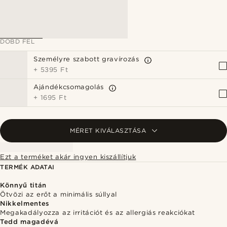
DOBD FEL
Személyre szabott gravírozás
+
5395 Ft
Ajándékcsomagolás
+
1695 Ft
MÉRET KIVÁLASZTÁSA
Ezt a terméket akár ingyen kiszállítjuk
TERMÉK ADATAI
Könnyű titán
Ötvözi az erőt a minimális súllyal
Nikkelmentes
Megakadályozza az irritációt és az allergiás reakciókat
Tedd magadévá