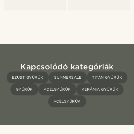
Kapcsolódó kategóriák
EZÜST GYŰRŰK
SUMMERSALE
TITÁN GYŰRŰK
GYŰRŰK
ACÉLGYŰRŰK
KERÁMIA GYŰRŰK
ACÉLGYŰRŰK