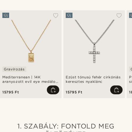
Új
Új
Gravírozás
Mediterranean | 14K
Ezüst tónusú fehér cirkóniás
P
aranyozott evil eye medálos
keresztes nyaklánc
s
nyaklánc
n
15795 Ft
15795 Ft
1
1. SZABÁLY: FONTOLD MEG