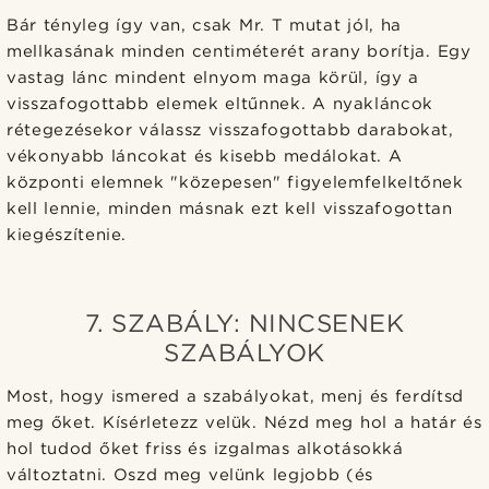
Bár tényleg így van, csak Mr. T mutat jól, ha
mellkasának minden centiméterét arany borítja. Egy
vastag lánc mindent elnyom maga körül, így a
visszafogottabb elemek eltűnnek. A nyakláncok
rétegezésekor válassz visszafogottabb darabokat,
vékonyabb láncokat és kisebb medálokat. A
központi elemnek "közepesen" figyelemfelkeltőnek
kell lennie, minden másnak ezt kell visszafogottan
kiegészítenie.
7. SZABÁLY: NINCSENEK
SZABÁLYOK
Most, hogy ismered a szabályokat, menj és ferdítsd
meg őket. Kísérletezz velük. Nézd meg hol a határ és
hol tudod őket friss és izgalmas alkotásokká
változtatni. Oszd meg velünk legjobb (és