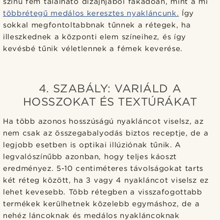
színű fém található dizájnjából fakadóan, mint a mi
többrétegű medálos keresztes nyakláncunk.
Így
sokkal megfontoltabbnak tűnnek a rétegek, ha
illeszkednek a központi elem színeihez, és így
kevésbé tűnik véletlennek a fémek keverése.
4. SZABÁLY: VARIÁLD A
HOSSZOKAT ÉS TEXTÚRÁKAT
Ha több azonos hosszúságú nyakláncot viselsz, az
nem csak az összegabalyodás biztos receptje, de a
legjobb esetben is optikai illúziónak tűnik. A
legvalószínűbb azonban, hogy teljes káoszt
eredményez. 5-10 centiméteres távolságokat tarts
két réteg között, ha 3 vagy 4 nyakláncot viselsz ez
lehet kevesebb. Több rétegben a visszafogottabb
termékek kerülhetnek közelebb egymáshoz, de a
nehéz láncoknak és medálos nyakláncoknak