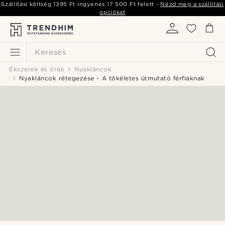
Szállítási költség
1395 Ft
ingyenes
17 500 Ft
felett -
Nézd meg a szállítási
opciókat
Keresés
Ékszerek és órák
Nyakláncok
Nyakláncok rétegezése - A tökéletes útmutató férfiaknak