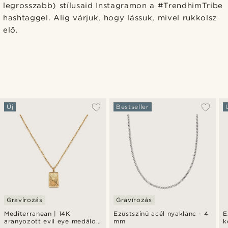
legrosszabb) stílusaid Instagramon a #TrendhimTribe
hashtaggel. Alig várjuk, hogy lássuk, mivel rukkolsz
elő.
Új
Bestseller
Gravírozás
Gravírozás
Mediterranean | 14K
Ezüstszínű acél nyaklánc - 4
E
aranyozott evil eye medálos
mm
k