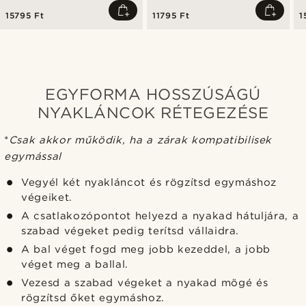
nyaklánc
15795 Ft
11795 Ft
1
EGYFORMA HOSSZÚSÁGÚ
NYAKLÁNCOK RÉTEGEZÉSE
*
Csak akkor működik, ha a zárak kompatibilisek
egymással
Vegyél két nyakláncot és rögzítsd egymáshoz
végeiket.
A csatlakozópontot helyezd a nyakad hátuljára, a
szabad végeket pedig terítsd vállaidra.
A bal véget fogd meg jobb kezeddel, a jobb
véget meg a ballal.
Vezesd a szabad végeket a nyakad mögé és
rögzítsd őket egymáshoz.