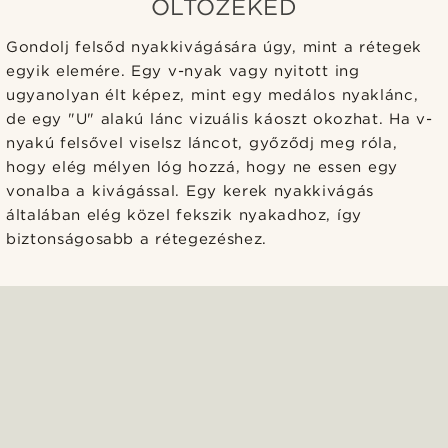
ÖLTÖZÉKED
Gondolj felsőd nyakkivágására úgy, mint a rétegek
egyik elemére. Egy v-nyak vagy nyitott ing
ugyanolyan élt képez, mint egy medálos nyaklánc,
de egy "U" alakú lánc vizuális káoszt okozhat. Ha v-
nyakú felsővel viselsz láncot, győződj meg róla,
hogy elég mélyen lóg hozzá, hogy ne essen egy
vonalba a kivágással. Egy kerek nyakkivágás
általában elég közel fekszik nyakadhoz, így
biztonságosabb a rétegezéshez.