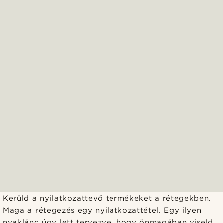
Kerüld a nyilatkozattevő termékeket a rétegekben.
Maga a rétegezés egy nyilatkozattétel. Egy ilyen
nyaklánc úgy lett tervezve, hogy önmagában viseld