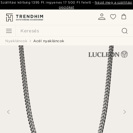
Szállítási költség
1395 Ft
ingyenes
17 500 Ft
felett -
Nézd meg a szállítási
opciókat
Keresés
Nyakláncok
Acél nyakláncok