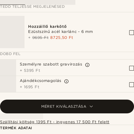
TEDD TELJESSÉ MEGJELENÉSED
Hozzáillő karkötő
Ezüstszínű acél karlánc - 6 mm
+
9695 Ft
8725,50 Ft
DOBD FEL
Személyre szabott gravírozás
+
5395 Ft
Ajándékcsomagolás
+
1695 Ft
MÉRET KIVÁLASZTÁSA
Szállítási költség 1395 Ft - ingyenes 17 500 Ft felett
TERMÉK ADATAI