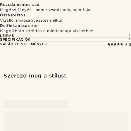
Rozsdamentes acél
Megőrzi fényét - nem rozsdásodik, nem fakul
Úszásbiztos
Vízálló, minőségvesztés nélkül
Delfinkapcsos zár
Megbízható záródás a mindennapi viselethez
LEÍRÁS
SPECIFIKÁCIÓK
VÁSÁRLÓI VÉLEMÉNYEK
4.8
Szerezd meg a stílust
@marcossapere
@marcossapere