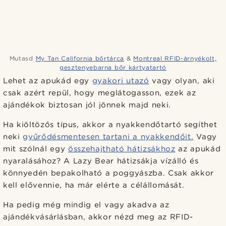
Mutasd
My Tan California bőrtárca
&
Montreal RFID-árnyékolt,
gesztenyebarna bőr kártyatartó
Lehet az apukád egy
gyakori utazó
vagy olyan, aki
csak azért repül, hogy meglátogasson, ezek az
ajándékok biztosan jól jönnek majd neki.
Ha kiöltözős típus, akkor a nyakkendőtartó segíthet
neki
gyűrődésmentesen tartani a nyakkendőit.
Vagy
mit szólnál egy
összehajtható hátizsákhoz
az apukád
nyaralásához? A Lazy Bear hátizsákja vízálló és
könnyedén bepakolható a poggyászba. Csak akkor
kell elővennie, ha már elérte a célállomását.
Ha pedig még mindig el vagy akadva az
ajándékvásárlásban, akkor nézd meg az RFID-