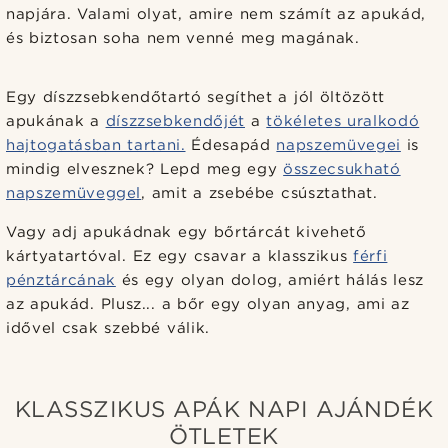
napjára. Valami olyat, amire nem számít az apukád,
és biztosan soha nem venné meg magának.
Egy díszzsebkendőtartó segíthet a jól öltözött
apukának a
díszzsebkendőjét
a
tökéletes uralkodó
hajtogatásban tartani.
Édesapád
napszemüvegei
is
mindig elvesznek? Lepd meg egy
összecsukható
napszemüveggel
, amit a zsebébe csúsztathat.
Vagy adj apukádnak egy bőrtárcát kivehető
kártyatartóval. Ez egy csavar a klasszikus
férfi
pénztárcának
és egy olyan dolog, amiért hálás lesz
az apukád. Plusz... a bőr egy olyan anyag, ami az
idővel csak szebbé válik.
KLASSZIKUS APÁK NAPI AJÁNDÉK
ÖTLETEK