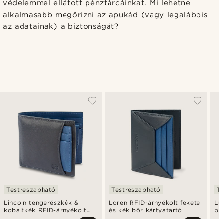
védelemmel ellátott pénztárcáinkat. Mi lehetne
alkalmasabb megőrizni az apukád (vagy legalábbis
az adatainak) a biztonságát?
Testreszabható
Testreszabható
Lincoln tengerészkék &
Loren RFID-árnyékolt fekete
L
kobaltkék RFID-árnyékolt
és kék bőr kártyatartó
b
bőrtárca és kártyatartó