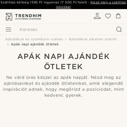
Szállítási költség
1395 Ft
ingyenes
17 500 Ft
felett -
Nézd meg a szállítási
opciókat
Keresés
Ajándékok és személyre szabás
Ajándékok alkalom szerint
Apák napi ajándék ötletek
APÁK NAPI AJÁNDÉK
ÖTLETEK
Ne várd üres kézzel az apák napját. Nézd meg az
ajánlásainkat és ajándék ötleteinket, amik elegendő
inspirációt adnak, hogy megőrizd a pozíciódat, mint
kedvenc gyerek.