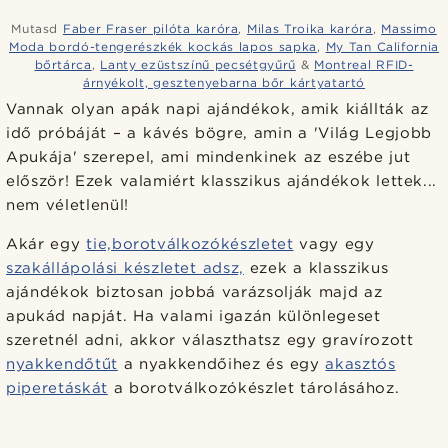
Mutasd
Faber Fraser pilóta karóra
,
Milas Troika karóra
,
Massimo
Moda bordó-tengerészkék kockás lapos sapka
,
My Tan California
bőrtárca
,
Lanty ezüstszínű pecsétgyűrű
&
Montreal RFID-
árnyékolt, gesztenyebarna bőr kártyatartó
Vannak olyan apák napi ajándékok, amik kiállták az
idő próbáját – a kávés bögre, amin a 'Világ Legjobb
Apukája' szerepel, ami mindenkinek az eszébe jut
először! Ezek valamiért klasszikus ajándékok lettek...
nem véletlenül!
Akár egy
tie,
borotválkozókészletet
vagy egy
szakállápolási készletet adsz,
ezek a klasszikus
ajándékok biztosan jobbá varázsolják majd az
apukád napját. Ha valami igazán különlegeset
szeretnél adni, akkor választhatsz egy gravírozott
nyakkendőtűt
a nyakkendőihez és egy
akasztós
piperetáskát
a borotválkozókészlet tárolásához.