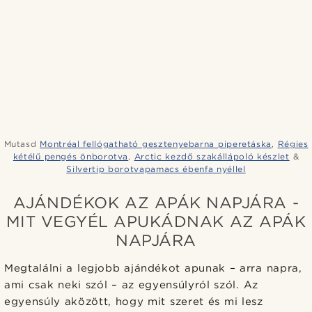
Mutasd
Montréal fellógatható gesztenyebarna piperetáska
,
Régies
kétélű pengés önborotva
,
Arctic kezdő szakállápoló készlet
&
Silvertip borotvapamacs ébenfa nyéllel
AJÁNDÉKOK AZ APÁK NAPJÁRA -
MIT VEGYÉL APUKÁDNAK AZ APÁK
NAPJÁRA
Megtalálni a legjobb ajándékot apunak – arra napra,
ami csak neki szól – az egyensúlyról szól. Az
egyensúly aközött, hogy mit szeret és mi lesz