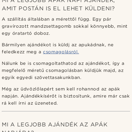
MI A LEGJOBB APÁK NAPI AJÁNDÉK,
AMIT POSTÁN IS EL LEHET KÜLDENI?
A szállítás általában a mérettől függ. Egy pár
gravírozott mandzsettagomb sokkal könnyebb, mint
egy óratartó doboz.
Bármilyen ajándékot is küldj az apukádnak, ne
feledkezz meg a
csomagolásról.
Nálunk be is csomagoltathatod az ajándékot, így a
megfelelő méretű csomagolásban küldjük majd, az
egyik egyedi szövettasakunkban.
Még az üdvözlőlapért sem kell rohannod az apák
napján. Ajándékkísérőt is biztosítunk, amire már csak
rá kell írni az üzeneted.
MI A LEGJOBB AJÁNDÉK AZ APÁK