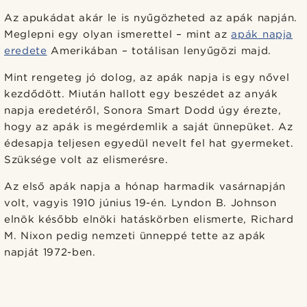
Az apukádat akár le is nyűgözheted az apák napján.
Meglepni egy olyan ismerettel – mint az
apák napja
eredete
Amerikában – totálisan lenyűgözi majd.
Mint rengeteg jó dolog, az apák napja is egy nővel
kezdődött. Miután hallott egy beszédet az anyák
napja eredetéről, Sonora Smart Dodd úgy érezte,
hogy az apák is megérdemlik a saját ünnepüket. Az
édesapja teljesen egyedül nevelt fel hat gyermeket.
Szüksége volt az elismerésre.
Az első apák napja a hónap harmadik vasárnapján
volt, vagyis 1910 június 19-én. Lyndon B. Johnson
elnök később elnöki hatáskörben elismerte, Richard
M. Nixon pedig nemzeti ünneppé tette az apák
napját 1972-ben.