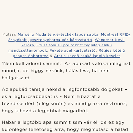
Mutasd
Marcello Moda tengerészkék lapos sapka
,
Montreal RFID-
árnyékolt, gesztenyebarna bőr kártyatartó
,
Wanderer Kevil
karóra
,
Ezüst tónusú polírozott téglalap alakú
mandzsettagombok
,
Fekete acél kártyatartó
,
Régies kétélű
pengés önborotva
&
Arctic kezdő szakállápoló készlet
‘Nem kell adnod semmit.’ Az apukád valószínűleg ezt
mondja, de higgy nekünk, hálás lesz, ha nem
hallgatsz rá.
Az apukád tanítja neked a legfontosabb dolgokat –
és a legfurcsábbakat is – Nem hibáztat a
tévedéseidért (elég sűrűn) és mindig arra ösztönöz,
hogy kihozd a legjobbat magadból.
Habár a legtöbb apa semmit sem vár el, de ez egy
különleges lehetőség arra, hogy megmutasd a hálád