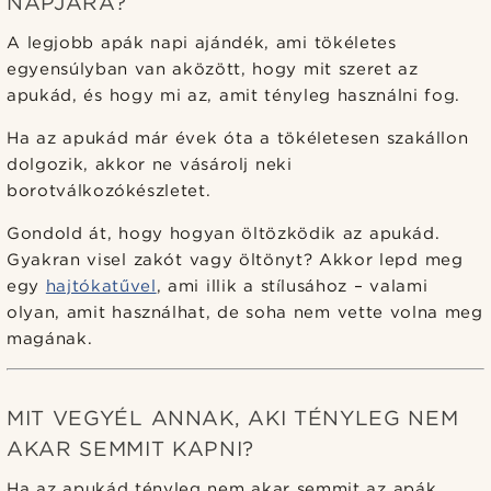
NAPJÁRA?
A legjobb apák napi ajándék, ami tökéletes
egyensúlyban van aközött, hogy mit szeret az
apukád, és hogy mi az, amit tényleg használni fog.
Ha az apukád már évek óta a tökéletesen szakállon
dolgozik, akkor ne vásárolj neki
borotválkozókészletet.
Gondold át, hogy hogyan öltözködik az apukád.
Gyakran visel zakót vagy öltönyt? Akkor lepd meg
egy
hajtókatűvel
, ami illik a stílusához – valami
olyan, amit használhat, de soha nem vette volna meg
magának.
MIT VEGYÉL ANNAK, AKI TÉNYLEG NEM
AKAR SEMMIT KAPNI?
Ha az apukád tényleg nem akar semmit az apák