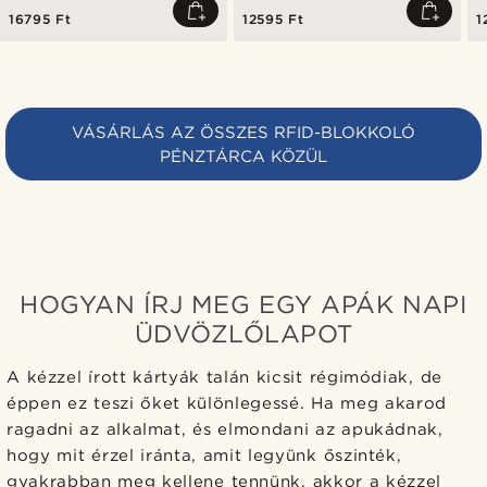
16795 Ft
12595 Ft
1
VÁSÁRLÁS AZ ÖSSZES RFID-BLOKKOLÓ
PÉNZTÁRCA KÖZÜL
HOGYAN ÍRJ MEG EGY APÁK NAPI
ÜDVÖZLŐLAPOT
A kézzel írott kártyák talán kicsit régimódiak, de
éppen ez teszi őket különlegessé. Ha meg akarod
ragadni az alkalmat, és elmondani az apukádnak,
hogy mit érzel iránta, amit legyünk őszinték,
gyakrabban meg kellene tennünk, akkor a kézzel