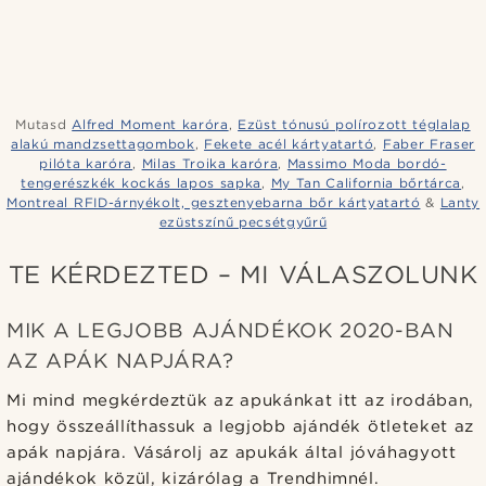
Mutasd
Alfred Moment karóra
,
Ezüst tónusú polírozott téglalap
alakú mandzsettagombok
,
Fekete acél kártyatartó
,
Faber Fraser
pilóta karóra
,
Milas Troika karóra
,
Massimo Moda bordó-
tengerészkék kockás lapos sapka
,
My Tan California bőrtárca
,
Montreal RFID-árnyékolt, gesztenyebarna bőr kártyatartó
&
Lanty
ezüstszínű pecsétgyűrű
TE KÉRDEZTED – MI VÁLASZOLUNK
MIK A LEGJOBB AJÁNDÉKOK 2020-BAN
AZ APÁK NAPJÁRA?
Mi mind megkérdeztük az apukánkat itt az irodában,
hogy összeállíthassuk a legjobb ajándék ötleteket az
apák napjára. Vásárolj az apukák által jóváhagyott
ajándékok közül, kizárólag a Trendhimnél.