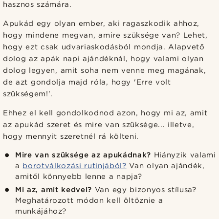
hasznos számára.
Apukád egy olyan ember, aki ragaszkodik ahhoz,
hogy mindene megvan, amire szüksége van? Lehet,
hogy ezt csak udvariaskodásból mondja. Alapvető
dolog az apák napi ajándéknál, hogy valami olyan
dolog legyen, amit soha nem venne meg magának,
de azt gondolja majd róla, hogy 'Erre volt
szükségem!'.
Ehhez el kell gondolkodnod azon, hogy mi az, amit
az apukád szeret és mire van szüksége... illetve,
hogy mennyit szeretnél rá költeni.
Mire van szüksége az apukádnak?
Hiányzik valami
a
borotválkozási rutinjából?
Van olyan ajándék,
amitől könnyebb lenne a napja?
Mi az, amit kedvel?
Van egy bizonyos stílusa?
Meghatározott módon kell öltöznie a
munkájához?