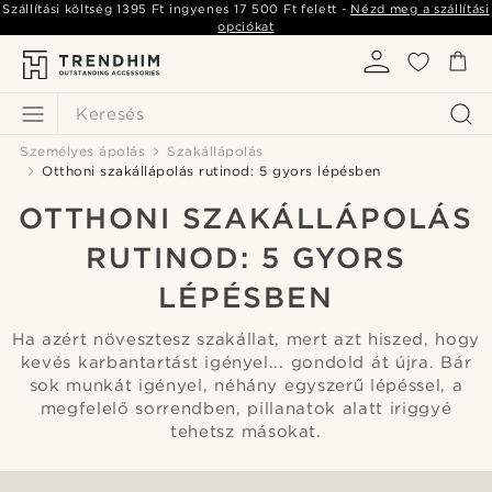
Szállítási költség
1395 Ft
ingyenes
17 500 Ft
felett -
Nézd meg a szállítási
opciókat
Keresés
Személyes ápolás
Szakállápolás
Otthoni szakállápolás rutinod: 5 gyors lépésben
OTTHONI SZAKÁLLÁPOLÁS
RUTINOD: 5 GYORS
LÉPÉSBEN
Ha azért növesztesz szakállat, mert azt hiszed, hogy
kevés karbantartást igényel... gondold át újra. Bár
sok munkát igényel, néhány egyszerű lépéssel, a
megfelelő sorrendben, pillanatok alatt iriggyé
tehetsz másokat.