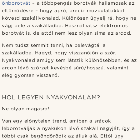
önborotvát
– a többpengés borotvák hajlamosak az
eltömődésre – hogy apró, precíz mozdulatokkal
kövesd szakállvonalad. Különösen ügyelj rá, hogy ne
vágj bele a szakálladba. Használhatsz elektromos
borotvát is, de attól nem lesz olyan sima az arcod.
Nem tudsz semmit tenni, ha belevágtál a
szakálladba. Hagyd, hogy visszanőjön a szőr.
Nyakvonalad amúgy sem látszik különösebben, és az
arcon lévő szőrzet kevésbé sűrű/hosszú, valamint
elég gyorsan visszanő.
HOL LEGYEN NYAKVONALAM?
Ne olyan magasra!
Van egy előnytelen trend, amiben a srácok
leborotválják a nyakukon lévő szakáll nagyját, így a
többi csak begöndörödik az álluk alá. Ettől úgy