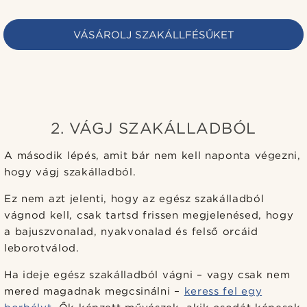
VÁSÁROLJ SZAKÁLLFÉSŰKET
2. VÁGJ SZAKÁLLADBÓL
A második lépés, amit bár nem kell naponta végezni,
hogy vágj szakálladból.
Ez nem azt jelenti, hogy az egész szakálladból
vágnod kell, csak tartsd frissen megjelenésed, hogy
a bajuszvonalad, nyakvonalad és felső orcáid
leborotválod.
Ha ideje egész szakálladból vágni – vagy csak nem
mered magadnak megcsinálni –
keress fel egy