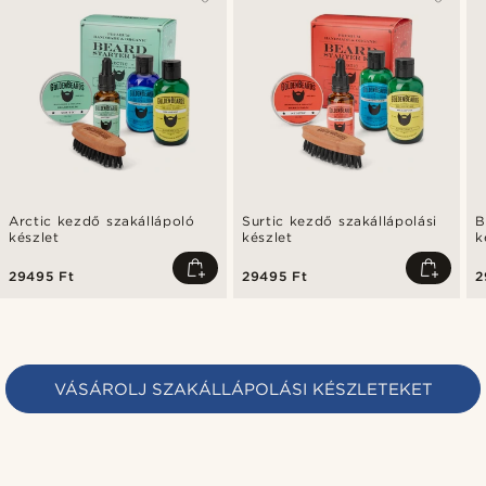
Arctic kezdő szakállápoló
Surtic kezdő szakállápolási
B
készlet
készlet
k
29495 Ft
29495 Ft
2
VÁSÁROLJ SZAKÁLLÁPOLÁSI KÉSZLETEKET