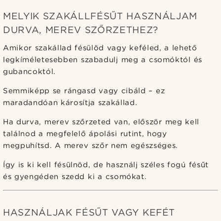
MELYIK SZAKÁLLFÉSŰT HASZNÁLJAM
DURVA, MEREV SZŐRZETHEZ?
Amikor szakállad fésülöd vagy keféled, a lehető
legkíméletesebben szabadulj meg a csomóktól és
gubancoktól.
Semmiképp se rángasd vagy cibáld – ez
maradandóan károsítja szakállad.
Ha durva, merev szőrzeted van, először meg kell
találnod a megfelelő ápolási rutint, hogy
megpuhítsd. A merev szőr nem egészséges.
Így is ki kell fésülnöd, de használj széles fogú fésűt
és gyengéden szedd ki a csomókat.
HASZNÁLJAK FÉSŰT VAGY KEFÉT