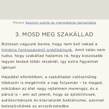
Mutasd
Spencer szürke és nyeregbarna laptoptáska
3. MOSD MEG SZAKÁLLAD
Biztosan vagyunk benne, hogy nem kell neked a
higiénia fontosságáról prédikálnunk
. Amit talán nem
tudsz, hogy szakállad hajlamos rá, hogy koszosabb
legyen tested többi részénél, így extra figyelmet
igényel.
Hajaddal ellentétben, a szakálladat valószínűleg
többször is megérintik a nap folyamán – te magad,
miközben az élet nagy rejtelmein merengsz, és a
párod is – ami azt jelenti, hogy az ajtókilincsek,
autókormányok és klaviatúrák baktériumai, azonnal
beleszövődnek az arcszőrzetedbe.