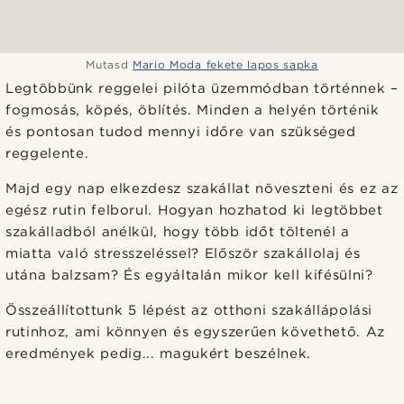
Mutasd
Mario Moda fekete lapos sapka
Legtöbbünk reggelei pilóta üzemmódban történnek –
fogmosás, köpés, öblítés. Minden a helyén történik
és pontosan tudod mennyi időre van szükséged
reggelente.
Majd egy nap elkezdesz szakállat növeszteni és ez az
egész rutin felborul. Hogyan hozhatod ki legtöbbet
szakálladból anélkül, hogy több időt töltenél a
miatta való stresszeléssel? Először szakállolaj és
utána balzsam? És egyáltalán mikor kell kifésülni?
Összeállítottunk 5 lépést az otthoni szakállápolási
rutinhoz, ami könnyen és egyszerűen követhető. Az
eredmények pedig... magukért beszélnek.