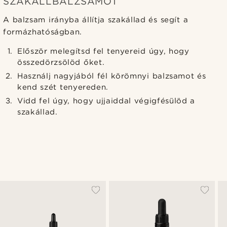
SZAKÁLLBALZSAMOT
A balzsam irányba állítja szakállad és segít a
formázhatóságban.
Először melegítsd fel tenyereid úgy, hogy
összedörzsölöd őket.
Használj nagyjából fél körömnyi balzsamot és
kend szét tenyereden.
Vidd fel úgy, hogy ujjaiddal végigfésülöd a
szakállad.