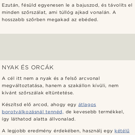
Ezután, fésüld egyenesen le a bajuszod, és távolíts el
minden szőrszálat, ami túllóg ajkad vonalán. A
hosszabb szőrben megakad az ebéded.
NYAK ÉS ORCÁK
A cél itt nem a nyak és a felső arcvonal
megváltoztatása, hanem a szakállon kívüli, nem
kívánt szőrszálak eltüntetése.
Készítsd elő arcod, ahogy egy
átlagos
borotválkozásnál tennéd,
de kevesebb termékkel,
így láthatod alatta állvonalad.
A legjobb eredmény érdekében, használj egy
kétélű