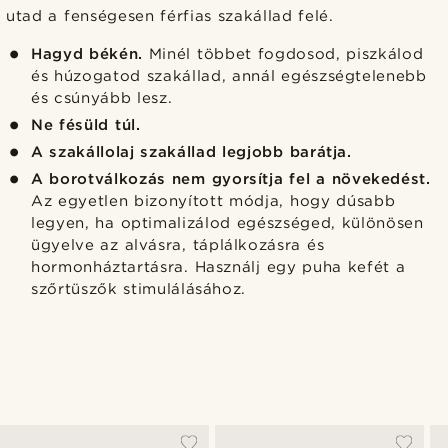
utad a fenségesen férfias szakállad felé.
Hagyd békén.
Minél többet fogdosod, piszkálod
és húzogatod szakállad, annál egészségtelenebb
és csúnyább lesz.
Ne fésüld túl.
A szakállolaj szakállad legjobb barátja.
A borotválkozás nem gyorsítja fel a növekedést.
Az egyetlen bizonyított módja, hogy dúsabb
legyen, ha optimalizálod egészséged, különösen
ügyelve az alvásra, táplálkozásra és
hormonháztartásra. Használj egy puha kefét a
szőrtüszők stimulálásához.