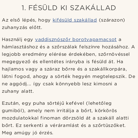
1. FÉSÜLD KI SZAKÁLLAD
Az első lépés, hogy
kifésüld szakállad
(szárazon)
zuhanyzás előtt.
Használj egy
vaddisznószőr borotvapamacsot
a
hámlasztáshoz és a szőrszálak felszínre hozásához. A
legjobb eredmény elérése érdekében, szőrnövéssel
megegyező és ellentétes irányba is fésüld át. Ha
hajlamos vagy a száraz bőrre és a szakállkorpára,
látni fogod, ahogy a sörték hegyén megtelepszik. De
ne aggódj... így csak könnyebb lesz kimosni a
zuhany alatt.
Ezután, egy puha sörtéjű kefével (lehetőleg
gumiból), amely nem irritálja a bőrt, körkörös
mozdulatokkal finoman dörzsöld át a szakáll alatti
bőrt. Ez serkenti a véráramlást és a szőrtüszőket.
Meg amúgy jó érzés.