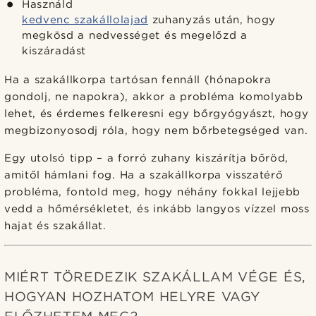
Használd
kedvenc szakállolajad
zuhanyzás után, hogy
megkösd a nedvességet és megelőzd a
kiszáradást
Ha a szakállkorpa tartósan fennáll (hónapokra
gondolj, ne napokra), akkor a probléma komolyabb
lehet, és érdemes felkeresni egy bőrgyógyászt, hogy
megbizonyosodj róla, hogy nem bőrbetegséged van.
Egy utolsó tipp – a forró zuhany kiszárítja bőröd,
amitől hámlani fog. Ha a szakállkorpa visszatérő
probléma, fontold meg, hogy néhány fokkal lejjebb
vedd a hőmérsékletet, és inkább langyos vízzel moss
hajat és szakállat.
MIÉRT TÖREDEZIK SZAKÁLLAM VÉGE ÉS,
HOGYAN HOZHATOM HELYRE VAGY