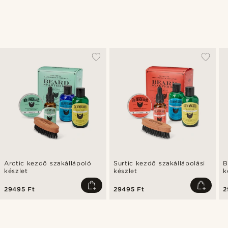
Arctic kezdő szakállápoló
Surtic kezdő szakállápolási
B
készlet
készlet
k
29495 Ft
29495 Ft
2