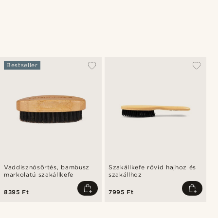
Bestseller
Vaddisznósörtés, bambusz
Szakállkefe rövid hajhoz és
markolatú szakállkefe
szakállhoz
8395 Ft
7995 Ft