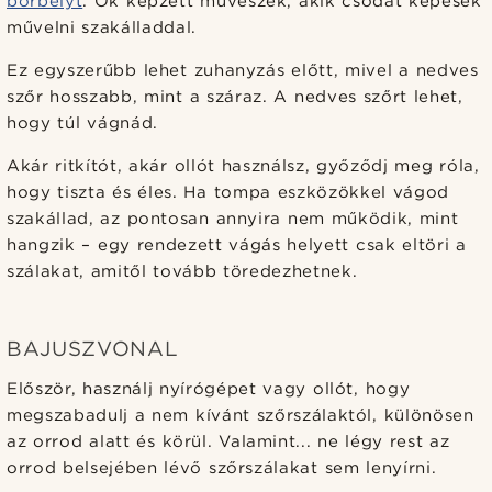
borbélyt
. Ők képzett művészek, akik csodát képesek
művelni szakálladdal.
Ez egyszerűbb lehet zuhanyzás előtt, mivel a nedves
szőr hosszabb, mint a száraz. A nedves szőrt lehet,
hogy túl vágnád.
Akár ritkítót, akár ollót használsz, győződj meg róla,
hogy tiszta és éles. Ha tompa eszközökkel vágod
szakállad, az pontosan annyira nem működik, mint
hangzik – egy rendezett vágás helyett csak eltöri a
szálakat, amitől tovább töredezhetnek.
BAJUSZVONAL
Először, használj nyírógépet vagy ollót, hogy
megszabadulj a nem kívánt szőrszálaktól, különösen
az orrod alatt és körül. Valamint... ne légy rest az
orrod belsejében lévő szőrszálakat sem lenyírni.