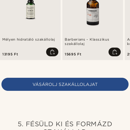
Mélyen hidratáló szakállolaj
Barberians - Klasszikus
A
szakállolaj
k
13195 Ft
15695 Ft
2
VÁSÁROLJ SZAKÁLLOLAJAT
5. FÉSÜLD KI ÉS FORMÁZD