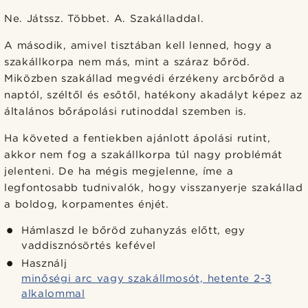
Ne. Játssz. Többet. A. Szakálladdal.
A második, amivel tisztában kell lenned, hogy a
szakállkorpa nem más, mint a száraz bőröd.
Miközben szakállad megvédi érzékeny arcbőröd a
naptól, széltől és esőtől, hatékony akadályt képez az
általános bőrápolási rutinoddal szemben is.
Ha követed a fentiekben ajánlott ápolási rutint,
akkor nem fog a szakállkorpa túl nagy problémát
jelenteni. De ha mégis megjelenne, íme a
legfontosabb tudnivalók, hogy visszanyerje szakállad
a boldog, korpamentes énjét.
Hámlaszd le bőröd zuhanyzás előtt, egy
vaddisznósörtés kefével
Használj
minőségi arc vagy szakállmosót, hetente 2-3
alkalommal