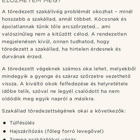
ELŐZHETEM MEG?
A töredezett szakállvég problémát okozhat – minél
hosszabb a szakállad, annál többet. Kócosnak és
ápolatlannak tűnik tőle arcszőrzeted... ami
valószínűleg nem a kitűzött célod. A rendezetlen
megjelenésen kívül, onnan tudhatod, hogy
töredezett a szakállad, ha hirtelen érdesnek és
durvának érzed.
A töredezett végeknek számos oka lehet, melyekből
mindegyik a gyenge és száraz szőrzetre vezethető
vissza. A kiváltó okok felfedezése és helyretétele
időbe telik, szóval ne legyél csalódott ha nem
oldódik meg egyik napról a másikra.
Szakállad töredezettségének okai a következők:
Túlfésülés
Hajszárítózás (főleg forró levegővel)
Tompa eszközökkel vágás