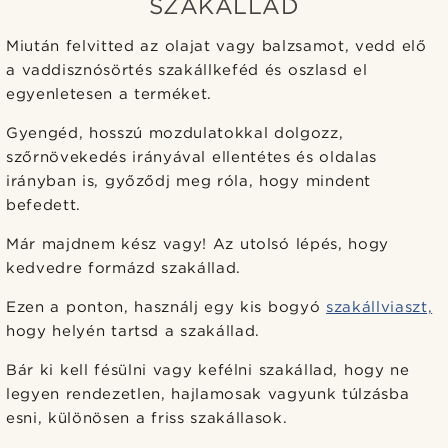
SZAKÁLLAD
Miután felvitted az olajat vagy balzsamot, vedd elő
a vaddisznósörtés szakállkeféd és oszlasd el
egyenletesen a terméket.
Gyengéd, hosszú mozdulatokkal dolgozz,
szőrnövekedés irányával ellentétes és oldalas
irányban is, győződj meg róla, hogy mindent
befedett.
Már majdnem kész vagy! Az utolsó lépés, hogy
kedvedre formázd szakállad.
Ezen a ponton, használj egy kis bogyó
szakállviaszt,
hogy helyén tartsd a szakállad.
Bár ki kell fésülni vagy kefélni szakállad, hogy ne
legyen rendezetlen, hajlamosak vagyunk túlzásba
esni, különösen a friss szakállasok.