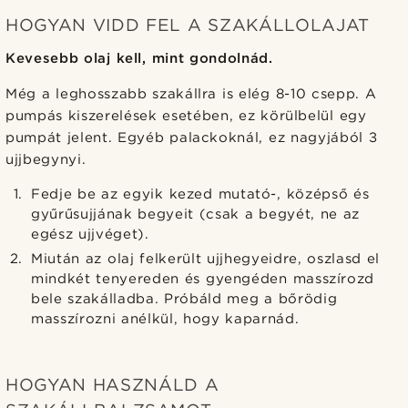
HOGYAN VIDD FEL A SZAKÁLLOLAJAT
Kevesebb olaj kell, mint gondolnád.
Még a leghosszabb szakállra is elég 8-10 csepp. A
pumpás kiszerelések esetében, ez körülbelül egy
pumpát jelent. Egyéb palackoknál, ez nagyjából 3
ujjbegynyi.
Fedje be az egyik kezed mutató-, középső és
gyűrűsujjának begyeit (csak a begyét, ne az
egész ujjvéget).
Miután az olaj felkerült ujjhegyeidre, oszlasd el
mindkét tenyereden és gyengéden masszírozd
bele szakálladba. Próbáld meg a bőrödig
masszírozni anélkül, hogy kaparnád.
HOGYAN HASZNÁLD A