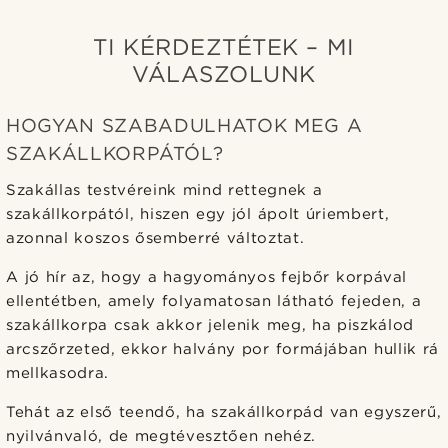
TI KÉRDEZTÉTEK – MI
VÁLASZOLUNK
HOGYAN SZABADULHATOK MEG A
SZAKÁLLKORPÁTÓL?
Szakállas testvéreink mind rettegnek a
szakállkorpától, hiszen egy jól ápolt úriembert,
azonnal koszos ősemberré változtat.
A jó hír az, hogy a hagyományos fejbőr korpával
ellentétben, amely folyamatosan látható fejeden, a
szakállkorpa csak akkor jelenik meg, ha piszkálod
arcszőrzeted, ekkor halvány por formájában hullik rá
mellkasodra.
Tehát az első teendő, ha szakállkorpád van egyszerű,
nyilvánvaló, de megtévesztően nehéz.