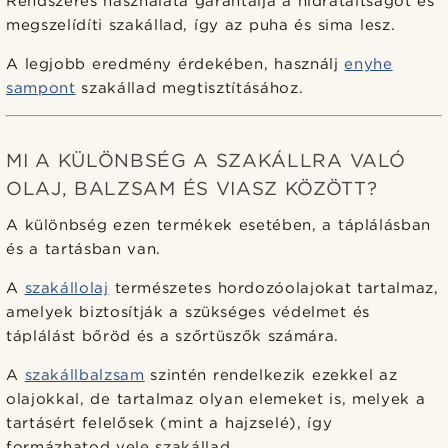
Rendszeres használata garantálja a hidratáltságot és
megszelídíti szakállad, így az puha és sima lesz.
A legjobb eredmény érdekében, használj
enyhe
sampont
szakállad megtisztításához.
MI A KÜLÖNBSÉG A SZAKÁLLRA VALÓ
OLAJ, BALZSAM ÉS VIASZ KÖZÖTT?
A különbség ezen termékek esetében, a táplálásban
és a tartásban van.
A
szakállolaj
természetes hordozóolajokat tartalmaz,
amelyek biztosítják a szükséges védelmet és
táplálást bőröd és a szőrtüszők számára.
A
szakállbalzsam
szintén rendelkezik ezekkel az
olajokkal, de tartalmaz olyan elemeket is, melyek a
tartásért felelősek (mint a hajzselé), így
formázhatod vele szakállad.