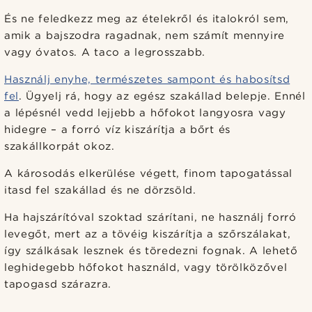
És ne feledkezz meg az ételekről és italokról sem,
amik a bajszodra ragadnak, nem számít mennyire
vagy óvatos. A taco a legrosszabb.
Használj enyhe, természetes sampont és habosítsd
fel
. Ügyelj rá, hogy az egész szakállad belepje. Ennél
a lépésnél vedd lejjebb a hőfokot langyosra vagy
hidegre – a forró víz kiszárítja a bőrt és
szakállkorpát okoz.
A károsodás elkerülése végett, finom tapogatással
itasd fel szakállad és ne dörzsöld.
Ha hajszárítóval szoktad szárítani, ne használj forró
levegőt, mert az a tövéig kiszárítja a szőrszálakat,
így szálkásak lesznek és töredezni fognak. A lehető
leghidegebb hőfokot használd, vagy törölközővel
tapogasd szárazra.