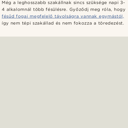
Még a leghosszabb szakállnak sincs szüksége napi 3-
4 alkalomnál több fésülésre. Győződj meg róla, hogy
fésűd fogai megfelelő távolságra vannak egymástól,
így nem tépi szakállad és nem fokozza a töredezést.