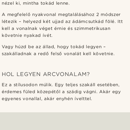
nézel ki, mintha tokád lenne.
A megfelelő nyakvonal megtalálásához 2 módszer
létezik – helyezd két ujjad az ádámcsutkád fölé. Itt
kell a vonalnak véget érnie és szimmetrikusan
követnie nyakad ívét.
Vagy húzd be az állad, hogy tokád legyen –
szakálladnak a redő felső vonalát kell követnie.
HOL LEGYEN ARCVONALAM?
Ez a stílusodon múlik. Egy teljes szakáll esetében,
érdemes füled közepétől a szádig vágni. Akár egy
egyenes vonallal, akár enyhén ívelttel.