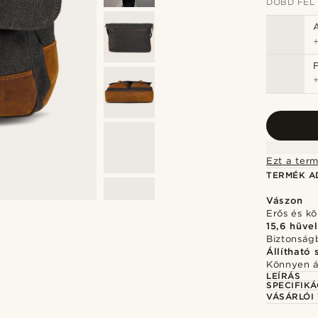
DOBD FEL
Ezt a term
TERMÉK A
Vászon
Erős és k
15,6 hüve
Biztonságb
Állítható s
Könnyen ál
LEÍRÁS
SPECIFIKÁ
VÁSÁRLÓI