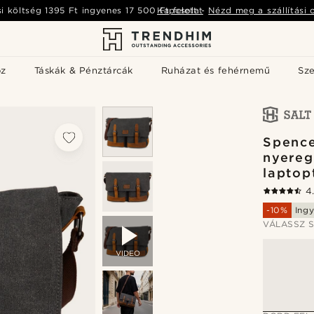
si költség
1395 Ft
ingyenes
17 500 Ft
Kapcsolat
felett
-
Nézd meg a szállítási 
öz
Táskák & Pénztárcák
Ruházat és fehérnemű
Sz
Spence
nyereg
laptop
4
-10%
Ingy
VÁLASSZ S
VIDEO