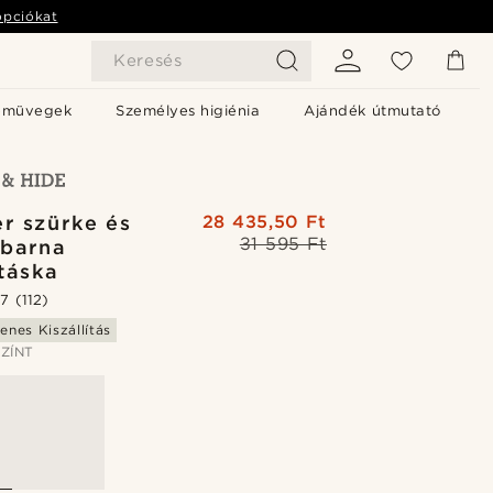
opciókat
Keresés
emüvegek
Személyes higiénia
Ajándék útmutató
r szürke és
28 435,50 Ft
31 595 Ft
barna
táska
.7
(112)
enes Kiszállítás
ZÍNT