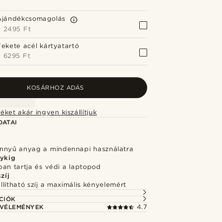
Ajándékcsomagolás
+
2495 Ft
Fekete acél kártyatartó
+
6295 Ft
KOSÁRHOZ ADÁS
éket akár ingyen kiszállítjuk
DATAI
önnyű anyag a mindennapi használatra
lykig
an tartja és védi a laptopod
zíj
lítható szíj a maximális kényelemért
CIÓK
 VÉLEMÉNYEK
4.7