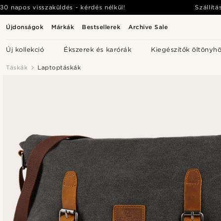
30 napos visszaküldés - kérdés nélkül!
Szállítá
Újdonságok
Márkák
Bestsellerek
Archive Sale
Új kollekció
Ékszerek és karórák
Kiegészítők öltönyh
Táskák
Laptoptáskák