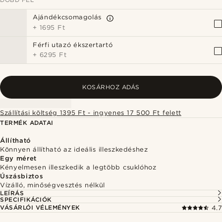
Ajándékcsomagolás
+
1695 Ft
Férfi utazó ékszertartó
+
6295 Ft
KOSÁRHOZ ADÁS
Szállítási költség 1395 Ft - ingyenes 17 500 Ft felett
TERMÉK ADATAI
Állítható
Könnyen állítható az ideális illeszkedéshez
Egy méret
Kényelmesen illeszkedik a legtöbb csuklóhoz
Úszásbiztos
Vízálló, minőségvesztés nélkül
LEÍRÁS
SPECIFIKÁCIÓK
VÁSÁRLÓI VÉLEMÉNYEK
4.7