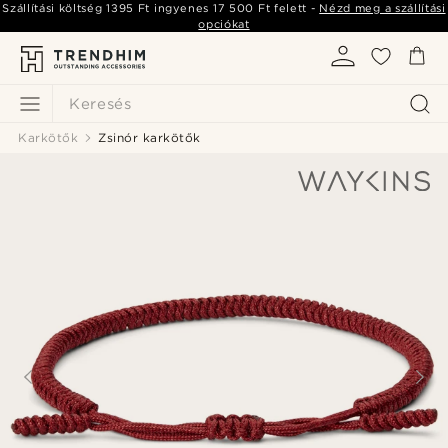
Szállítási költség
1395 Ft
ingyenes
17 500 Ft
felett -
Nézd meg a szállítási
opciókat
Keresés
Karkötők
Zsinór karkötők