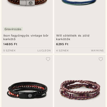
Gravírozás
Ikon fagyöngyös vintage bőr
Will sötétkék és zöld
karkötő
karkötők
14695 Ft
6295 Ft
5 SZÍNEK
LUCLEON
4 SZÍNEK
WAYKINS