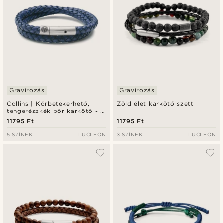
Gravírozás
Gravírozás
Collins | Körbetekerhető,
Zöld élet karkötő szett
tengerészkék bőr karkötő - 6
mm
11795 Ft
11795 Ft
5 SZÍNEK
LUCLEON
3 SZÍNEK
LUCLEON