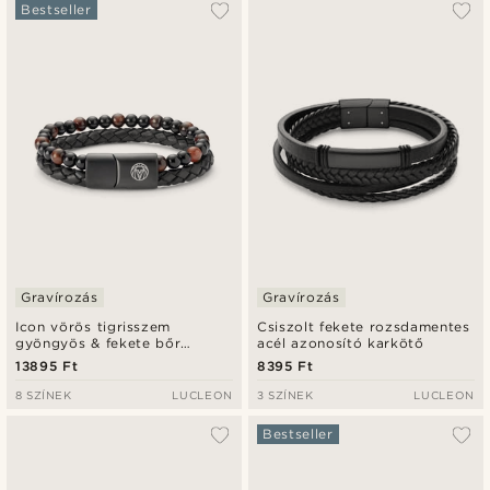
A legkeresettebb
Bestseller
Legfrissebb
Legalacsonyabb ár
Legmagasabb ár
Gravírozás
Gravírozás
Icon vörös tigrisszem
Csiszolt fekete rozsdamentes
gyöngyös & fekete bőr
acél azonosító karkötő
karkötő
13895 Ft
8395 Ft
8 SZÍNEK
LUCLEON
3 SZÍNEK
LUCLEON
Bestseller