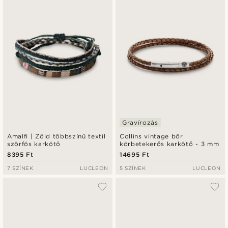
Gravírozás
Amalfi | Zöld többszínű textil
Collins vintage bőr
szörfös karkötő
körbetekerős karkötő - 3 mm
8395 Ft
14695 Ft
7 SZÍNEK
LUCLEON
5 SZÍNEK
LUCLEON