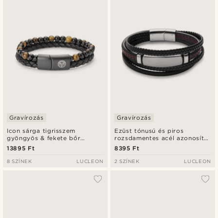
Gravírozás
Gravírozás
Icon sárga tigrisszem
Ezüst tónusú és piros
gyöngyös & fekete bőr
rozsdamentes acél azonosító
karkötő
karkötő
13895 Ft
8395 Ft
8 SZÍNEK
LUCLEON
2 SZÍNEK
LUCLEON