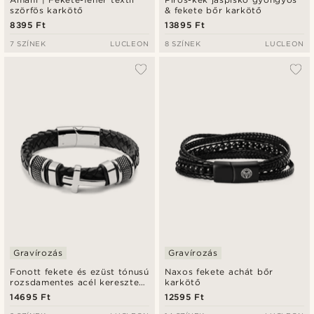
szörfös karkötő
& fekete bőr karkötő
8395 Ft
13895 Ft
7 SZÍNEK
LUCLEON
8 SZÍNEK
LUCLEON
Gravírozás
Gravírozás
Fonott fekete és ezüst tónusú
Naxos fekete achát bőr
rozsdamentes acél keresztes
karkötő
karkötő
14695 Ft
12595 Ft