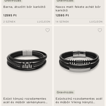
Gravírozás
Gravírozás
Barna, átszőtt bőr karkötő
Naxos matt fekete achát bőr
karkötő
12595 Ft
12595 Ft
2 SZÍNEK
LUCLEON
14 SZÍNEK
LUCLEON
Gravírozás
Ezüst tónusú rozsdamentes
Ezüstszínű rozsdamentes acél
acél és műbőr sárkánykarom
és műbőr Viking Iránytű
karkötő
azonosító karkötő