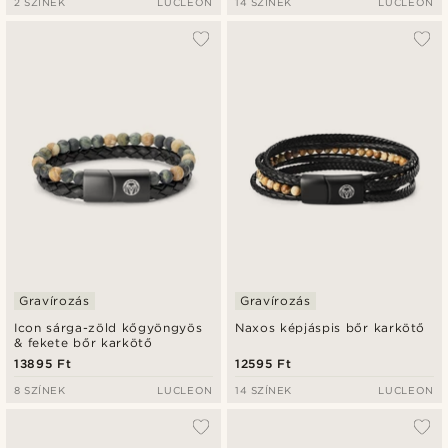
2 SZÍNEK
LUCLEON
14 SZÍNEK
LUCLEON
Gravírozás
Gravírozás
Icon sárga-zöld kőgyöngyös
Naxos képjáspis bőr karkötő
& fekete bőr karkötő
13895 Ft
12595 Ft
8 SZÍNEK
LUCLEON
14 SZÍNEK
LUCLEON