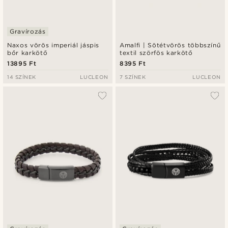
Gravírozás
Naxos vörös imperiál jáspis
Amalfi | Sötétvörös többszínű
bőr karkötő
textil szörfös karkötő
13895 Ft
8395 Ft
14 SZÍNEK
LUCLEON
7 SZÍNEK
LUCLEON