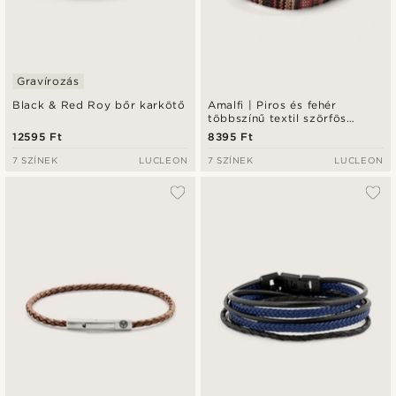
Gravírozás
Black & Red Roy bőr karkötő
Amalfi | Piros és fehér
többszínű textil szörfös
karkötő
12595 Ft
8395 Ft
7 SZÍNEK
LUCLEON
7 SZÍNEK
LUCLEON