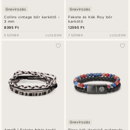
Gravírozás
Gravírozás
Collins vintage bőr karkötő -
Fekete és Kék Roy bőr
3 mm
karkötő
8395 Ft
12595 Ft
5 SZÍNEK
LUCLEON
7 SZÍNEK
LUCLEON
Gravírozás
Amalfi | Fekete-fehér textil
Piros-kék jáspiskő gyöngyös