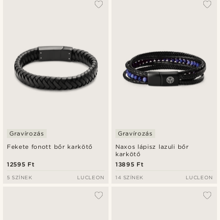
Gravírozás
Gravírozás
Fekete fonott bőr karkötő
Naxos lápisz lazuli bőr
karkötő
12595 Ft
13895 Ft
5 SZÍNEK
LUCLEON
14 SZÍNEK
LUCLEON