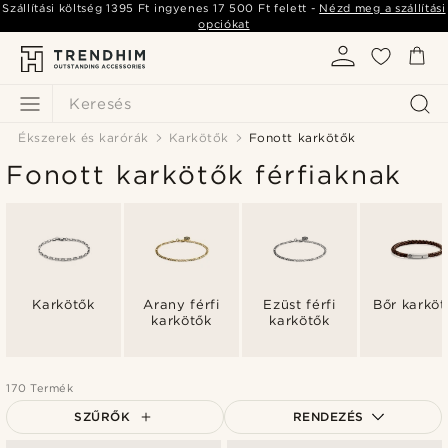
Szállítási költség
1395 Ft
ingyenes
17 500 Ft
felett -
Nézd meg a szállítási
opciókat
Keresés
Ékszerek és karórák
Karkötők
Fonott karkötők
Fonott karkötők férfiaknak
Karkötők
Arany férfi
Ezüst férfi
Bőr karköt
karkötők
karkötők
170 Termék
SZŰRŐK
RENDEZÉS