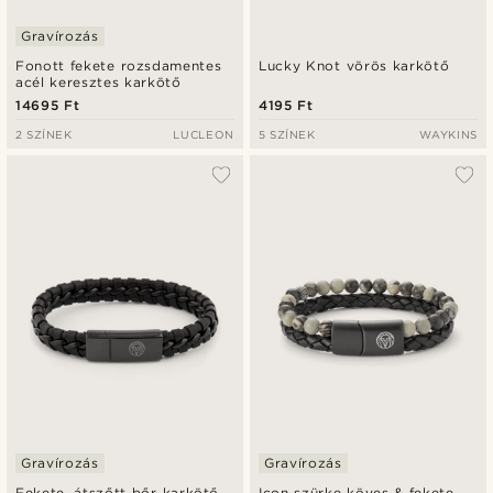
Gravírozás
Fonott fekete rozsdamentes
Lucky Knot vörös karkötő
acél keresztes karkötő
14695 Ft
4195 Ft
2 SZÍNEK
LUCLEON
5 SZÍNEK
WAYKINS
Gravírozás
Gravírozás
Fekete, átszőtt bőr karkötő
Icon szürke köves & fekete