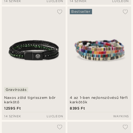
14 SZÍNEK
LUCLEON
14 SZÍNEK
LUCLEON
Bestseller
Gravírozás
Naxos zöld tigrisszem bőr
4 az 1-ben nejlonszövésű férfi
karkötő
karkötők
12595 Ft
8395 Ft
14 SZÍNEK
LUCLEON
WAYKINS