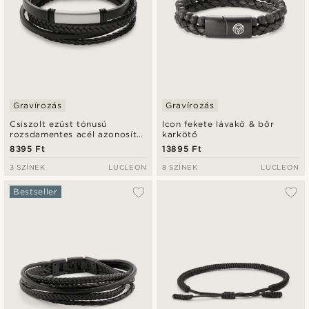
Gravírozás
Gravírozás
Csiszolt ezüst tónusú
Icon fekete lávakő & bőr
rozsdamentes acél azonosító
karkötő
karkötő
8395 Ft
13895 Ft
3 SZÍNEK
LUCLEON
8 SZÍNEK
LUCLEON
Bestseller