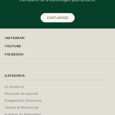
trendekről és a különleges ajánlatokról.
CSATLAKOZZ
INSTAGRAM
YOUTUBE
FACEBOOK
KATEGÓRIA
Új kollekció
Ékszerek és karórák
Kiegészítők öltönyhöz
Táskák & Pénztárcák
Ruházat és fehérnemű