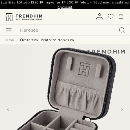
Szállítási költség
1395 Ft
ingyenes
17 500 Ft
felett -
Nézd meg a szállítási
opciókat
Keresés
Órák
Óratartók, óratartó dobozok