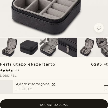
Férfi utazó ékszertartó
6295 Ft
4.7
DOBD FEL
Ajándékcsomagolás
+
1695 Ft
KOSÁRHOZ ADÁS