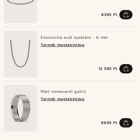
8395 Ft
Ezüstszínű acél nyaklánc - 6 mm
Termék megtekintése
12 595 Ft
Matt nemesacél gyűrű
Termék megtekintése
9695 Ft
Vásárold meg a stílust
Vásárol