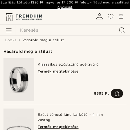
Szállítási költség
1395 Ft
ingyenes
17 500 Ft
felett -
Nézd meg a szállítási
opciókat
Keresés
Looks
Vásárold meg a stílust
Vásárold meg a stílust
Klasszikus ezüstszínű acélgyűrű
Termék megtekintése
8395 Ft
Ezüst tónusú lánc karkötő - 4 mm
vastag
Termék megtekintése