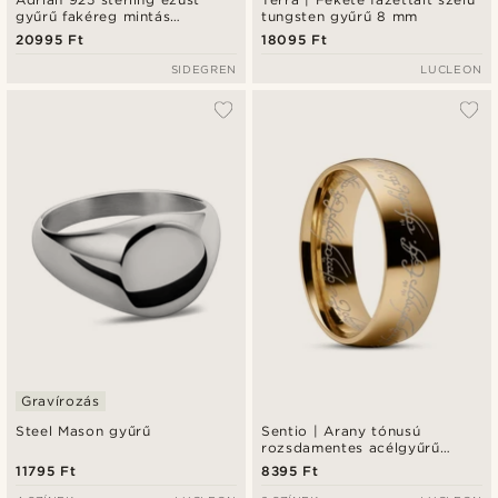
gyűrű fakéreg mintás
tungsten gyűrű 8 mm
felülettel
20995 Ft
18095 Ft
SIDEGREN
LUCLEON
Gravírozás
Steel Mason gyűrű
Sentio | Arany tónusú
rozsdamentes acélgyűrű
fekete tünde irattal
11795 Ft
8395 Ft