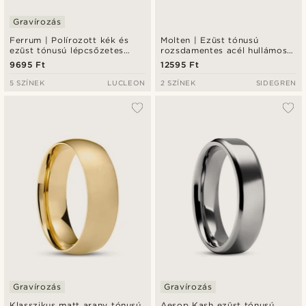
Gravírozás
Ferrum | Polírozott kék és
Molten | Ezüst tónusú
ezüst tónusú lépcsőzetes
rozsdamentes acél hullámos
rozsdamentes acélgyűrű - 6
gyűrű 6 mm
9695 Ft
12595 Ft
mm
5 SZÍNEK
LUCLEON
2 SZÍNEK
SIDEGREN
Gravírozás
Gravírozás
Klasszikus matt arany tónusú
Aesop Kash ezüst tónusú