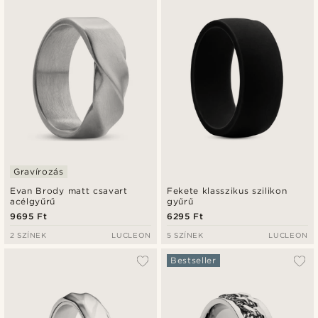
Legfrissebb
Legalacsonyabb ár
Legmagasabb ár
Gravírozás
Evan Brody matt csavart
Fekete klasszikus szilikon
acélgyűrű
gyűrű
9695 Ft
6295 Ft
2 SZÍNEK
LUCLEON
5 SZÍNEK
LUCLEON
Bestseller