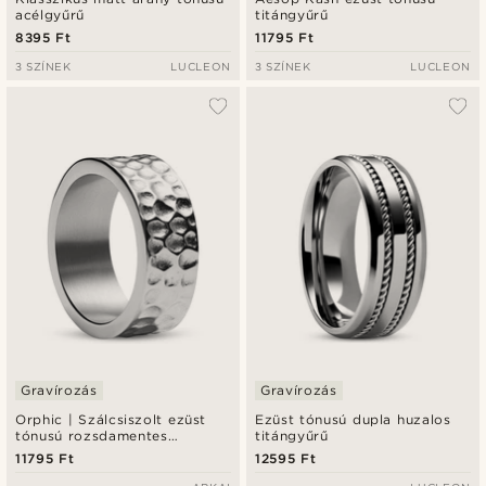
acélgyűrű
titángyűrű
8395 Ft
11795 Ft
3 SZÍNEK
LUCLEON
3 SZÍNEK
LUCLEON
Gravírozás
Gravírozás
Orphic | Szálcsiszolt ezüst
Ezüst tónusú dupla huzalos
tónusú rozsdamentes
titángyűrű
acélgyűrű, kalapált felülettel -
11795 Ft
12595 Ft
9 mm