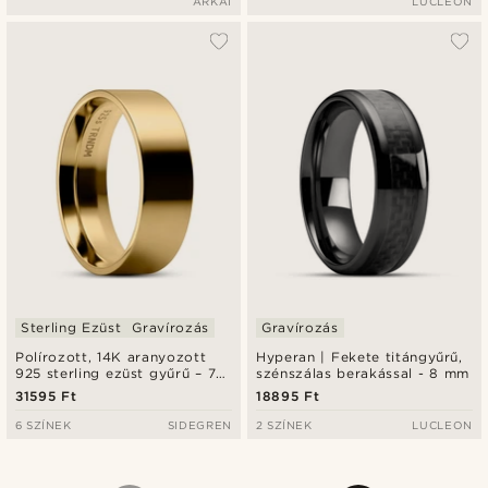
ARKAI
LUCLEON
Sterling Ezüst
Gravírozás
Gravírozás
Polírozott, 14K aranyozott
Hyperan | Fekete titángyűrű,
925 sterling ezüst gyűrű – 7
szénszálas berakással - 8 mm
mm
31595 Ft
18895 Ft
6 SZÍNEK
SIDEGREN
2 SZÍNEK
LUCLEON