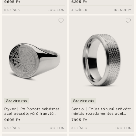
9695 Ft
6295 Ft
6 SZÍNEK
LUCLEON
4 SZÍNEK
TRENDHIM
Gravírozás
Gravírozás
Ryker | Polírozott sebészeti
Sentio | Ezüst tónusú szövött
acél pecsétgyűrű iránytű
mintás rozsdamentes acél
mintával
gyűrű
9695 Ft
7995 Ft
5 SZÍNEK
LUCLEON
3 SZÍNEK
LUCLEON