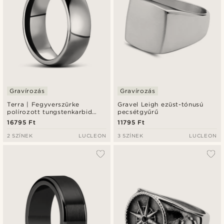
Gravírozás
Gravírozás
Terra | Fegyverszürke
Gravel Leigh ezüst-tónusú
polírozott tungstenkarbid
pecsétgyűrű
gyűrű 8 mm
16795 Ft
11795 Ft
2 SZÍNEK
LUCLEON
3 SZÍNEK
LUCLEON