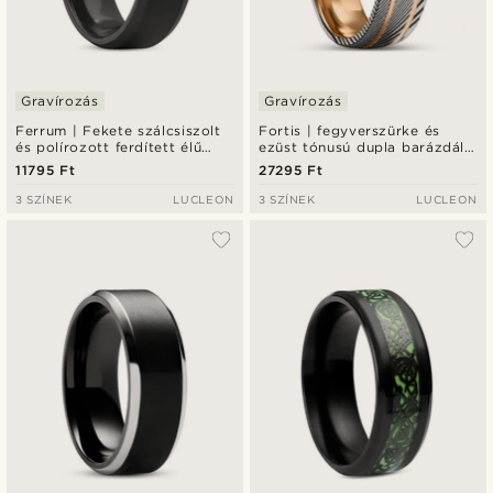
Gravírozás
Gravírozás
Ferrum | Fekete szálcsiszolt
Fortis | fegyverszürke és
és polírozott ferdített élű
ezüst tónusú dupla barázdált
kerámia gyűrű - 8 mm
damaszkuszi acél és
11795 Ft
27295 Ft
rózsaarany tónusú titángyűrű
- 7 mm
3 SZÍNEK
LUCLEON
3 SZÍNEK
LUCLEON