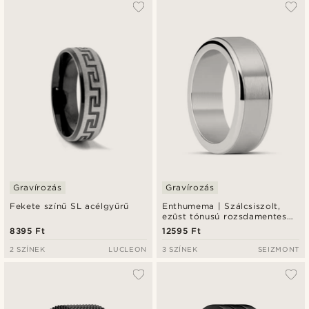
Gravírozás
Gravírozás
Fekete színű SL acélgyűrű
Enthumema | Szálcsiszolt,
ezüst tónusú rozsdamentes
acél Fidget gyűrű - 8 mm
8395 Ft
12595 Ft
2 SZÍNEK
LUCLEON
3 SZÍNEK
SEIZMONT