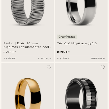
Gravírozás
Sentio | Ezüst tónusú
Tükröző fényű acélgyűrű
rugalmas rozsdamentes acél
gyűrű
6295 Ft
8395 Ft
3 SZÍNEK
LUCLEON
5 SZÍNEK
TRENDHIM