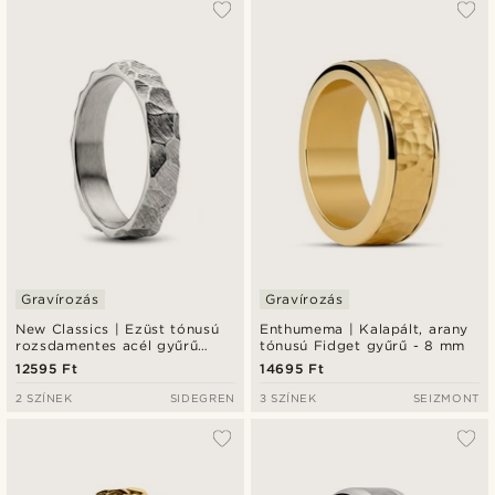
Gravírozás
Gravírozás
New Classics | Ezüst tónusú
Enthumema | Kalapált, arany
rozsdamentes acél gyűrű
tónusú Fidget gyűrű - 8 mm
rusztikus felülettel 4 mm
12595 Ft
14695 Ft
2 SZÍNEK
SIDEGREN
3 SZÍNEK
SEIZMONT