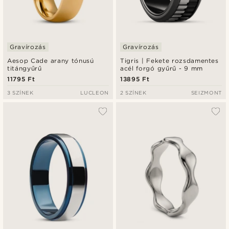
Gravírozás
Gravírozás
Aesop Cade arany tónusú
Tigris | Fekete rozsdamentes
titángyűrű
acél forgó gyűrű - 9 mm
11795 Ft
13895 Ft
3 SZÍNEK
LUCLEON
2 SZÍNEK
SEIZMONT