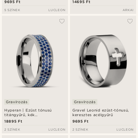
9695 Ft
14695 Ft
megjelenéssel és fekete
cirkóniumkővel
5 SZÍNEK
LUCLEON
ARKAI
Gravírozás
Gravírozás
Hyperan | Ezüst tónusú
Gravel Leonid ezüst-tónusú,
titángyűrű, kék
keresztes acélgyűrű
cirkóniumkövekkel - 8 mm
18895 Ft
9695 Ft
2 SZÍNEK
LUCLEON
2 SZÍNEK
LUCLEON