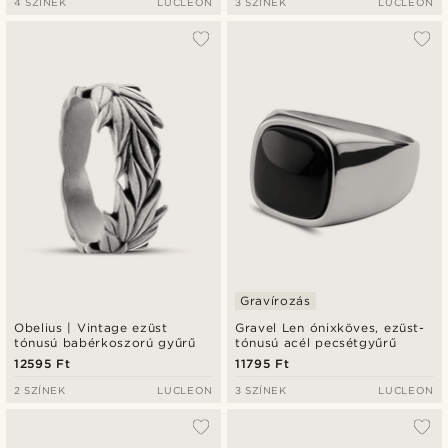
4 SZÍNEK
LUCLEON
3 SZÍNEK
LUCLEON
Gravírozás
Obelius | Vintage ezüst
Gravel Len ónixköves, ezüst-
tónusú babérkoszorú gyűrű
tónusú acél pecsétgyűrű
12595 Ft
11795 Ft
2 SZÍNEK
LUCLEON
3 SZÍNEK
LUCLEON