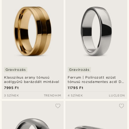
Gravírozás
Gravírozás
Klasszikus arany tónusú
Ferrum | Polírozott ezüst
acélgyűrű barázdált mintával
tónusú rozsdamentes acél D-
alakú gyűrű - 6 mm
7995 Ft
11795 Ft
3 SZÍNEK
TRENDHIM
4 SZÍNEK
LUCLEON