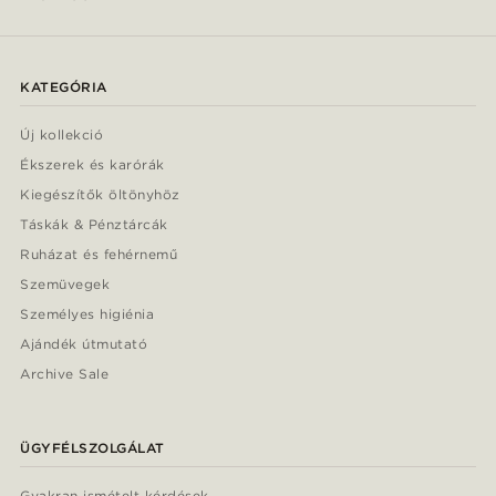
KATEGÓRIA
Új kollekció
Ékszerek és karórák
Kiegészítők öltönyhöz
Táskák & Pénztárcák
Ruházat és fehérnemű
Szemüvegek
Személyes higiénia
Ajándék útmutató
Archive Sale
ÜGYFÉLSZOLGÁLAT
Gyakran ismételt kérdések