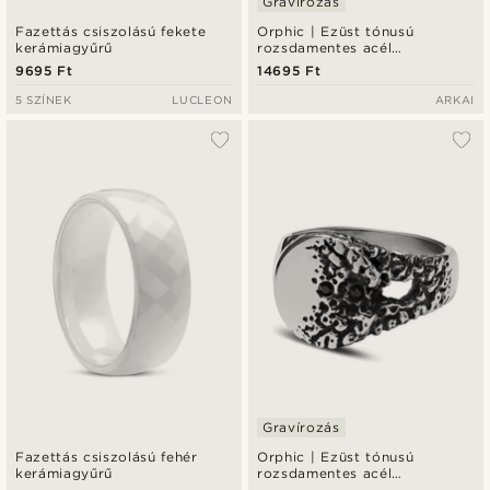
Gravírozás
Fazettás csiszolású fekete
Orphic | Ezüst tónusú
kerámiagyűrű
rozsdamentes acél
pecsétgyűrű, vulkáni kőzet
9695 Ft
14695 Ft
kialakítással és fekete
cirkóniumkővel
5 SZÍNEK
LUCLEON
ARKAI
Gravírozás
Fazettás csiszolású fehér
Orphic | Ezüst tónusú
kerámiagyűrű
rozsdamentes acél
pecsétgyűrű, vulkanikus