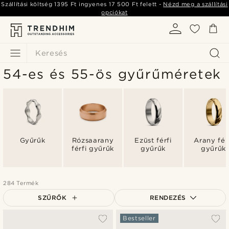
Szállítási költség
1395 Ft
ingyenes
17 500 Ft
felett -
Nézd meg a szállítási
opciókat
Keresés
54-es és 55-ös gyűrűméretek
Gyűrűk
Rózsaarany
Ezüst férfi
Arany fér
férfi gyűrűk
gyűrűk
gyűrűk
284 Termék
SZŰRŐK
RENDEZÉS
A legkeresettebb
Bestseller