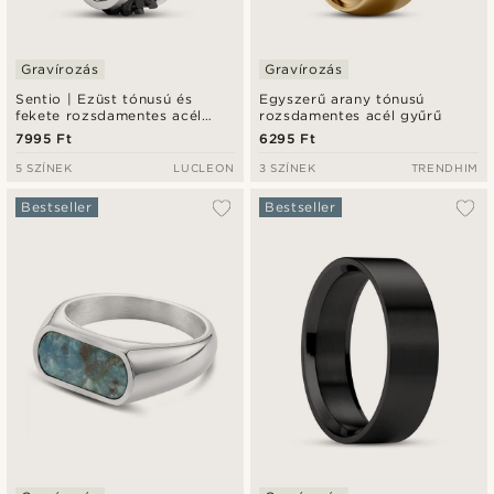
Gravírozás
Gravírozás
Sentio | Ezüst tónusú és
Egyszerű arany tónusú
fekete rozsdamentes acél
rozsdamentes acél gyűrű
láncszemes gyűrű
7995 Ft
6295 Ft
5 SZÍNEK
LUCLEON
3 SZÍNEK
TRENDHIM
Bestseller
Bestseller