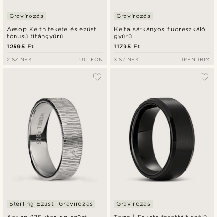
Gravírozás
Gravírozás
Aesop Keith fekete és ezüst
Kelta sárkányos fluoreszkáló
tónusú titángyűrű
gyűrű
12595 Ft
11795 Ft
2 SZÍNEK
LUCLEON
3 SZÍNEK
TRENDHIM
Sterling Ezüst
Gravírozás
Gravírozás
Adrian 925 sterling ezüst
Terra | Fekete fazettált szélű