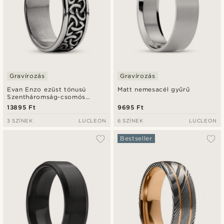
Gravírozás
Gravírozás
Evan Enzo ezüst tónusú
Matt nemesacél gyűrű
Szentháromság-csomós
gyűrű
13895 Ft
9695 Ft
3 SZÍNEK
LUCLEON
6 SZÍNEK
LUCLEON
Bestseller