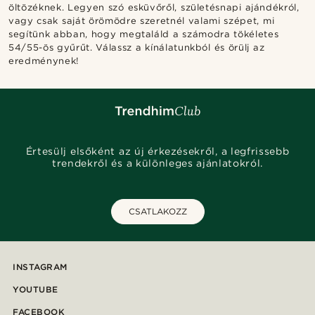
öltözéknek. Legyen szó esküvőről, születésnapi ajándékról,
vagy csak saját örömödre szeretnél valami szépet, mi
segítünk abban, hogy megtaláld a számodra tökéletes
54/55-ös gyűrűt. Válassz a kínálatunkból és örülj az
eredménynek!
Értesülj elsőként az új érkezésekről, a legfrissebb
trendekről és a különleges ajánlatokról.
CSATLAKOZZ
INSTAGRAM
YOUTUBE
FACEBOOK