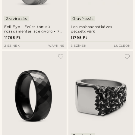
Gravírozás
Gravírozás
Evil Eye | Ezüst tónusú
Len mohaachátköves
rozsdamentes acélgyűrű - 7
pecsétgyűrű
mm
11795 Ft
11795 Ft
2 SZÍNEK
WAYKINS
3 SZÍNEK
LUCLEON