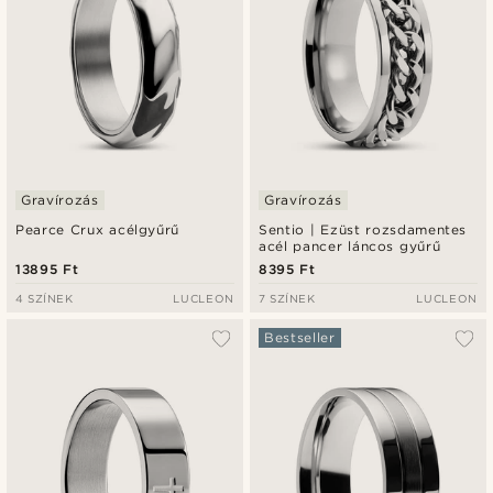
Gravírozás
Gravírozás
Pearce Crux acélgyűrű
Sentio | Ezüst rozsdamentes
acél pancer láncos gyűrű
13895 Ft
8395 Ft
4 SZÍNEK
LUCLEON
7 SZÍNEK
LUCLEON
Bestseller