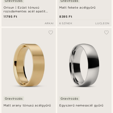
Gravírozás
Gravírozás
Orisun | Ezüst tónusú
Matt fekete acélgyűrű
rozsdamentes acél apatit
köves pecsétgyűrű
11795 Ft
8395 Ft
ARKAI
6 SZÍNEK
LUCLEON
Gravírozás
Gravírozás
Matt arany tónusú acélgyűrű
Egyszerű nemesacél gyűrű