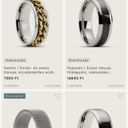
Gravírozás
Gravírozás
Sentio | Ezüst- és arany
Hyperan | Ezüst tónusú
tónusú rozsdamentes acél
titángyűrű, szénszálas
láncszemes gyűrű
berakással - 8 mm
7995 Ft
18895 Ft
5 SZÍNEK
LUCLEON
2 SZÍNEK
LUCLEON
Bestseller