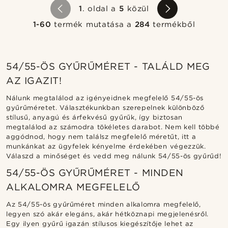
1
. oldal a
5
közül
1-60
termék mutatása a
284
termékből
54/55-ÖS GYŰRŰMÉRET - TALÁLD MEG
AZ IGAZIT!
Nálunk megtalálod az igényeidnek megfelelő 54/55-ös
gyűrűméretet. Választékunkban szerepelnek különböző
stílusű, anyagú és árfekvésű gyűrűk, így biztosan
megtalálod az számodra tökéletes darabot. Nem kell többé
aggódnod, hogy nem találsz megfelelő méretűt, itt a
munkánkat az ügyfelek kényelme érdekében végezzük.
Válaszd a minőséget és vedd meg nálunk 54/55-ös gyűrűd!
54/55-ÖS GYŰRŰMÉRET - MINDEN
ALKALOMRA MEGFELELŐ
Az 54/55-ös gyűrűméret minden alkalomra megfelelő,
legyen szó akár elegáns, akár hétköznapi megjelenésről.
Egy ilyen gyűrű igazán stílusos kiegészítője lehet az