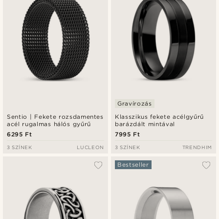
Gravírozás
Sentio | Fekete rozsdamentes
Klasszikus fekete acélgyűrű
acél rugalmas hálós gyűrű
barázdált mintával
6295 Ft
7995 Ft
3 SZÍNEK
LUCLEON
3 SZÍNEK
TRENDHIM
Bestseller