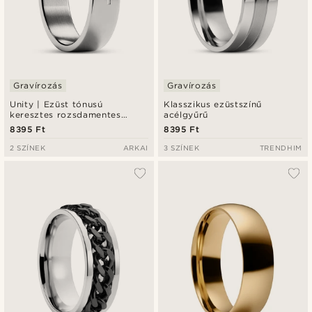
Gravírozás
Gravírozás
Unity | Ezüst tónusú
Klasszikus ezüstszínű
keresztes rozsdamentes
acélgyűrű
acélgyűrű - 6 mm
8395 Ft
8395 Ft
2 SZÍNEK
ARKAI
3 SZÍNEK
TRENDHIM