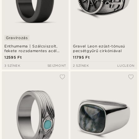
Gravírozás
Enthumema | Szálcsiszolt,
Gravel Leon ezüst-tónusú
fekete rozsdamentes acél
pecsétgyűrű cirkóniával
Fidget gyűrű - 8 mm
12595 Ft
11795 Ft
3 SZÍNEK
SEIZMONT
2 SZÍNEK
LUCLEON