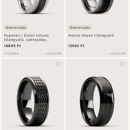
Gravírozás
Gravírozás
Hyperan | Ezüst tónusú
Aesop Hayes titángyűrű
titángyűrű, szénszálas
berakással - 8 mm
18895 Ft
12595 Ft
2 SZÍNEK
LUCLEON
LUCLEON