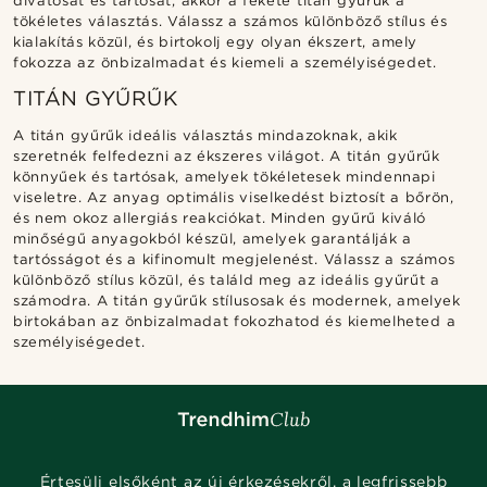
divatosat és tartósat, akkor a fekete titán gyűrűk a
tökéletes választás. Válassz a számos különböző stílus és
kialakítás közül, és birtokolj egy olyan ékszert, amely
fokozza az önbizalmadat és kiemeli a személyiségedet.
TITÁN GYŰRŰK
A titán gyűrűk ideális választás mindazoknak, akik
szeretnék felfedezni az ékszeres világot. A titán gyűrűk
könnyűek és tartósak, amelyek tökéletesek mindennapi
viseletre. Az anyag optimális viselkedést biztosít a bőrön,
és nem okoz allergiás reakciókat. Minden gyűrű kiváló
minőségű anyagokból készül, amelyek garantálják a
tartósságot és a kifinomult megjelenést. Válassz a számos
különböző stílus közül, és találd meg az ideális gyűrűt a
számodra. A titán gyűrűk stílusosak és modernek, amelyek
birtokában az önbizalmadat fokozhatod és kiemelheted a
személyiségedet.
Értesülj elsőként az új érkezésekről, a legfrissebb