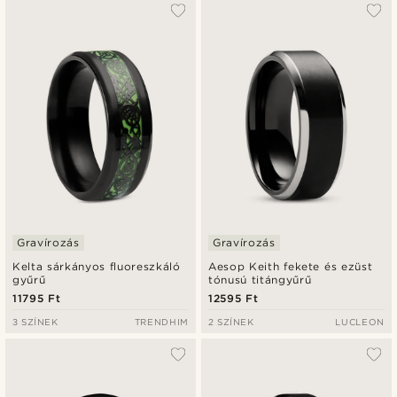
A legkeresettebb
Legfrissebb
Legalacsonyabb ár
Legmagasabb ár
Gravírozás
Gravírozás
Kelta sárkányos fluoreszkáló
Aesop Keith fekete és ezüst
gyűrű
tónusú titángyűrű
11795 Ft
12595 Ft
3 SZÍNEK
TRENDHIM
2 SZÍNEK
LUCLEON