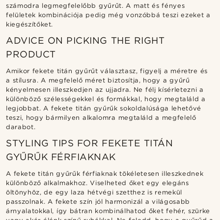
számodra legmegfelelőbb gyűrűt. A matt és fényes
felületek kombinációja pedig még vonzóbbá teszi ezeket a
kiegészítőket.
ADVICE ON PICKING THE RIGHT
PRODUCT
Amikor fekete titán gyűrűt választasz, figyelj a méretre és
a stílusra. A megfelelő méret biztosítja, hogy a gyűrű
kényelmesen illeszkedjen az ujjadra. Ne félj kísérletezni a
különböző szélességekkel és formákkal, hogy megtaláld a
legjobbat. A fekete titán gyűrűk sokoldalúsága lehetővé
teszi, hogy bármilyen alkalomra megtaláld a megfelelő
darabot.
STYLING TIPS FOR FEKETE TITÁN
GYŰRŰK FÉRFIAKNAK
A fekete titán gyűrűk férfiaknak tökéletesen illeszkednek
különböző alkalmakhoz. Viselheted őket egy elegáns
öltönyhöz, de egy laza hétvégi szetthez is remekül
passzolnak. A fekete szín jól harmonizál a világosabb
árnyalatokkal, így bátran kombinálhatod őket fehér, szürke