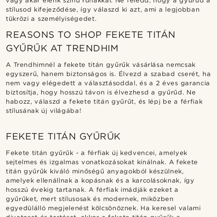
vagy akár élénk színű ruhákkal. Ne feledd, hogy a gyűrűd a
stílusod kifejeződése, így válaszd ki azt, ami a legjobban
tükrözi a személyiségedet.
REASONS TO SHOP FEKETE TITÁN
GYŰRŰK AT TRENDHIM
A Trendhimnél a fekete titán gyűrűk vásárlása nemcsak
egyszerű, hanem biztonságos is. Élvezd a szabad cserét, ha
nem vagy elégedett a választásoddal, és a 2 éves garancia
biztosítja, hogy hosszú távon is élvezhesd a gyűrűd. Ne
habozz, válaszd a fekete titán gyűrűt, és lépj be a férfiak
stílusának új világába!
FEKETE TITÁN GYŰRŰK
Fekete titán gyűrűk - a férfiak új kedvencei, amelyek
sejtelmes és izgalmas vonatkozásokat kínálnak. A fekete
titán gyűrűk kiváló minőségű anyagokból készülnek,
amelyek ellenállnak a kopásnak és a karcolásoknak, így
hosszú évekig tartanak. A férfiak imádják ezeket a
gyűrűket, mert stílusosak és modernek, miközben
egyedülálló megjelenést kölcsönöznek. Ha keresel valami