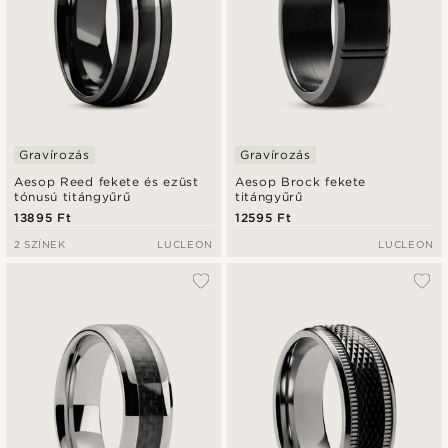
Gravírozás
Gravírozás
Aesop Reed fekete és ezüst
Aesop Brock fekete
tónusú titángyűrű
titángyűrű
13895 Ft
12595 Ft
2 SZÍNEK
LUCLEON
LUCLEON