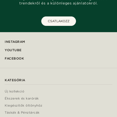
trendekről és a különleges ajánlatokról.
CSATLAKOZZ
INSTAGRAM
YOUTUBE
FACEBOOK
KATEGÓRIA
Új kollekció
Ékszerek és karórák
Kiegészítők öltönyhöz
Táskák & Pénztárcák