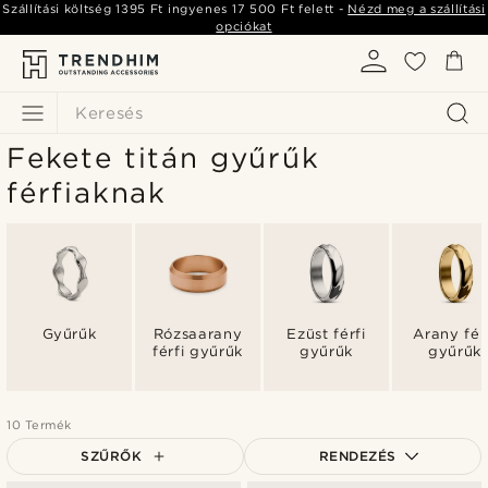
Szállítási költség
1395 Ft
ingyenes
17 500 Ft
felett -
Nézd meg a szállítási
opciókat
Keresés
Fekete titán gyűrűk
férfiaknak
Gyűrűk
Rózsaarany
Ezüst férfi
Arany fér
férfi gyűrűk
gyűrűk
gyűrűk
10 Termék
SZŰRŐK
RENDEZÉS