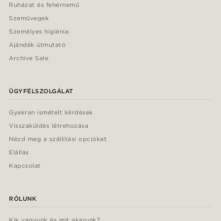
Ruházat és fehérnemű
Szemüvegek
Személyes higiénia
Ajándék útmutató
Archive Sale
ÜGYFÉLSZOLGÁLAT
Gyakran ismételt kérdések
Visszaküldés létrehozása
Nézd meg a szállítási opciókat
Elállás
Kapcsolat
RÓLUNK
Kik vagyunk és mit akarunk?