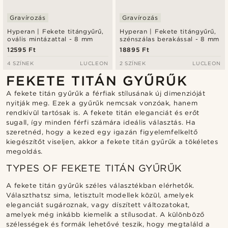
Gravírozás
Gravírozás
Hyperan | Fekete titángyűrű,
Hyperan | Fekete titángyűrű,
ovális mintázattal - 8 mm
szénszálas berakással - 8 mm
12595 Ft
18895 Ft
4 SZÍNEK
LUCLEON
2 SZÍNEK
LUCLEON
FEKETE TITÁN GYŰRŰK
A fekete titán gyűrűk a férfiak stílusának új dimenzióját
nyitják meg. Ezek a gyűrűk nemcsak vonzóak, hanem
rendkívül tartósak is. A fekete titán eleganciát és erőt
sugall, így minden férfi számára ideális választás. Ha
szeretnéd, hogy a kezed egy igazán figyelemfelkeltő
kiegészítőt viseljen, akkor a fekete titán gyűrűk a tökéletes
megoldás.
TYPES OF FEKETE TITÁN GYŰRŰK
A fekete titán gyűrűk széles választékban elérhetők.
Választhatsz sima, letisztult modellek közül, amelyek
eleganciát sugároznak, vagy díszített változatokat,
amelyek még inkább kiemelik a stílusodat. A különböző
szélességek és formák lehetővé teszik, hogy megtaláld a