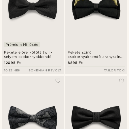
Prémium Minőség
Fekete előre kötött twill-
Fekete színű
selyem csokornyakkendő
csokornyakkendő aranyszínű
díszítéssel
12095 Ft
8895 Ft
10 SZÍNEK
BOHEMIAN REVOLT
TAILOR TOKI