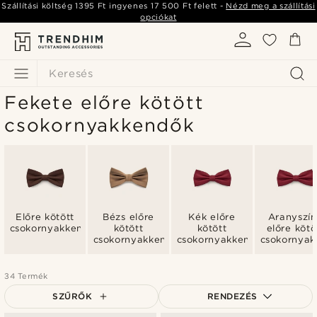
Szállítási költség
1395 Ft
ingyenes
17 500 Ft
felett -
Nézd meg a szállítási
opciókat
Keresés
Fekete előre kötött
csokornyakkendők
Előre kötött
Bézs előre
Kék előre
Aranyszí
csokornyakkendők
kötött
kötött
előre kötö
csokornyakkendők
csokornyakkendők
csokornya
34 Termék
SZŰRŐK
RENDEZÉS