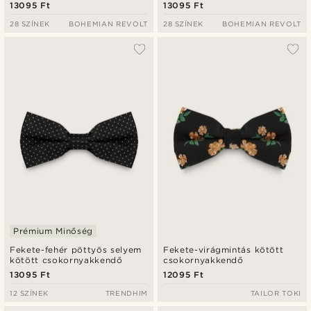
13095 Ft
13095 Ft
28 SZÍNEK
BOHEMIAN REVOLT
28 SZÍNEK
BOHEMIAN REVOLT
Prémium Minőség
Fekete-fehér pöttyös selyem
Fekete-virágmintás kötött
kötött csokornyakkendő
csokornyakkendő
13095 Ft
12095 Ft
12 SZÍNEK
TRENDHIM
TAILOR TOKI