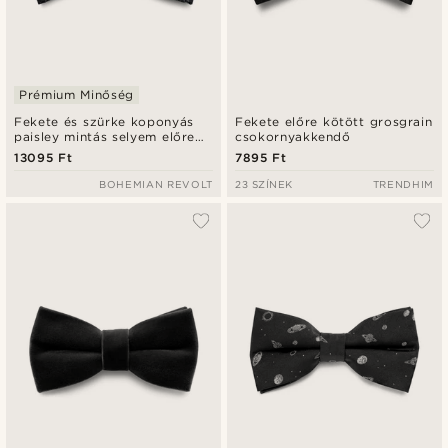
Prémium Minőség
Fekete és szürke koponyás
Fekete előre kötött grosgrain
paisley mintás selyem előre
csokornyakkendő
kötött csokornyakkendő
13095 Ft
7895 Ft
BOHEMIAN REVOLT
23 SZÍNEK
TRENDHIM