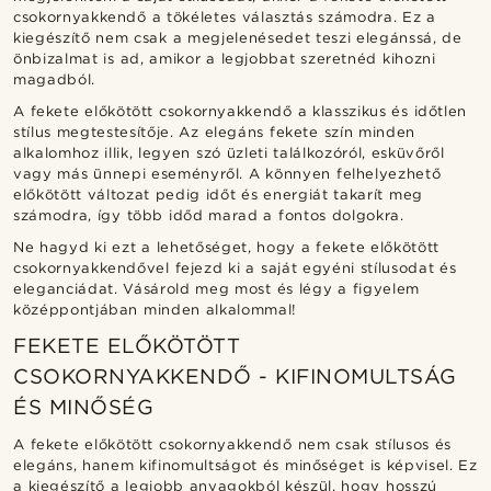
csokornyakkendő a tökéletes választás számodra. Ez a
kiegészítő nem csak a megjelenésedet teszi elegánssá, de
önbizalmat is ad, amikor a legjobbat szeretnéd kihozni
magadból.
A fekete előkötött csokornyakkendő a klasszikus és időtlen
stílus megtestesítője. Az elegáns fekete szín minden
alkalomhoz illik, legyen szó üzleti találkozóról, esküvőről
vagy más ünnepi eseményről. A könnyen felhelyezhető
előkötött változat pedig időt és energiát takarít meg
számodra, így több időd marad a fontos dolgokra.
Ne hagyd ki ezt a lehetőséget, hogy a fekete előkötött
csokornyakkendővel fejezd ki a saját egyéni stílusodat és
eleganciádat. Vásárold meg most és légy a figyelem
középpontjában minden alkalommal!
FEKETE ELŐKÖTÖTT
CSOKORNYAKKENDŐ - KIFINOMULTSÁG
ÉS MINŐSÉG
A fekete előkötött csokornyakkendő nem csak stílusos és
elegáns, hanem kifinomultságot és minőséget is képvisel. Ez
a kiegészítő a legjobb anyagokból készül, hogy hosszú