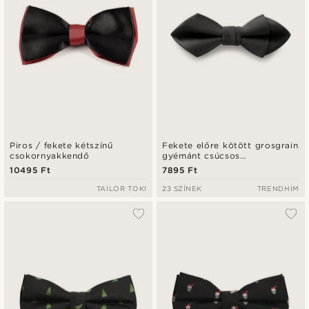
Piros / fekete kétszínű
Fekete előre kötött grosgrain
csokornyakkendő
gyémánt csúcsos
csokornyakkendő
10495 Ft
7895 Ft
TAILOR TOKI
23 SZÍNEK
TRENDHIM