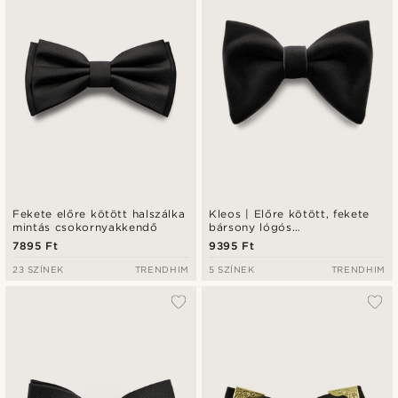
Fekete előre kötött halszálka
Kleos | Előre kötött, fekete
mintás csokornyakkendő
bársony lógós
csokornyakkendő
7895 Ft
9395 Ft
23 SZÍNEK
TRENDHIM
5 SZÍNEK
TRENDHIM