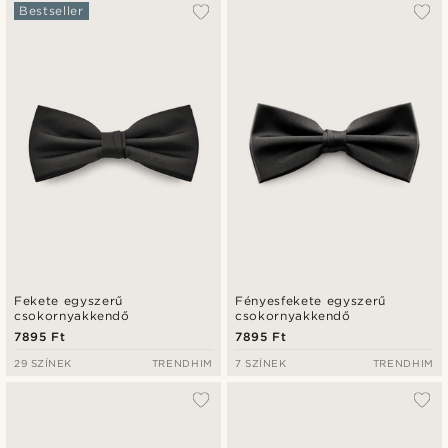
A legkeresettebb
Bestseller
Legfrissebb
Legalacsonyabb ár
Legmagasabb ár
Fekete egyszerű
Fényesfekete egyszerű
csokornyakkendő
csokornyakkendő
7895 Ft
7895 Ft
29 SZÍNEK
TRENDHIM
7 SZÍNEK
TRENDHIM