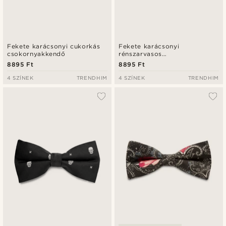
Fekete karácsonyi cukorkás
Fekete karácsonyi
csokornyakkendő
rénszarvasos
csokornyakkendő
8895 Ft
8895 Ft
4 SZÍNEK
TRENDHIM
4 SZÍNEK
TRENDHIM