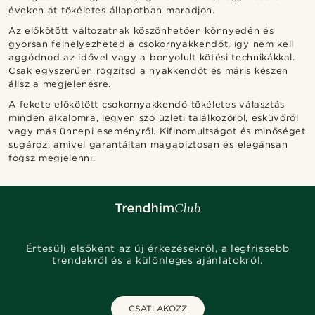
éveken át tökéletes állapotban maradjon.
Az előkötött változatnak köszönhetően könnyedén és
gyorsan felhelyezheted a csokornyakkendőt, így nem kell
aggódnod az idővel vagy a bonyolult kötési technikákkal.
Csak egyszerűen rögzítsd a nyakkendőt és máris készen
állsz a megjelenésre.
A fekete előkötött csokornyakkendő tökéletes választás
minden alkalomra, legyen szó üzleti találkozóról, esküvőről
vagy más ünnepi eseményről. Kifinomultságot és minőséget
sugároz, amivel garantáltan magabiztosan és elegánsan
fogsz megjelenni.
Értesülj elsőként az új érkezésekről, a legfrissebb
trendekről és a különleges ajánlatokról.
CSATLAKOZZ