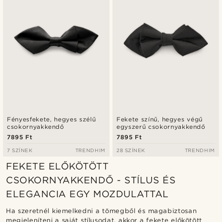
Fényesfekete, hegyes szélű
Fekete színű, hegyes végű
csokornyakkendő
egyszerű csokornyakkendő
7895 Ft
7895 Ft
7 SZÍNEK
TRENDHIM
28 SZÍNEK
TRENDHIM
FEKETE ELŐKÖTÖTT
CSOKORNYAKKENDŐ - STÍLUS ÉS
ELEGANCIA EGY MOZDULATTAL
Ha szeretnél kiemelkedni a tömegből és magabiztosan
megjeleníteni a saját stílusodat, akkor a fekete előkötött