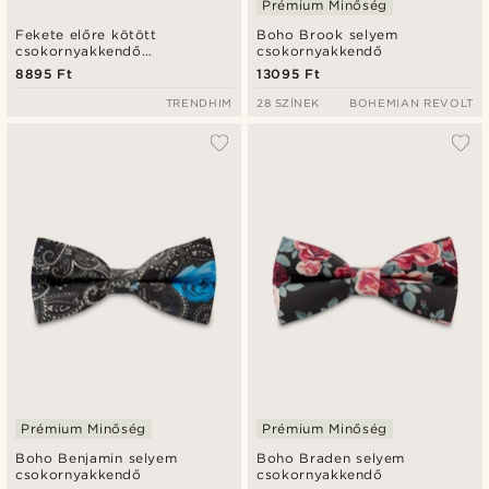
Prémium Minőség
Fekete előre kötött
Boho Brook selyem
csokornyakkendő
csokornyakkendő
koponyákkal
8895 Ft
13095 Ft
TRENDHIM
28 SZÍNEK
BOHEMIAN REVOLT
Prémium Minőség
Prémium Minőség
Boho Benjamin selyem
Boho Braden selyem
csokornyakkendő
csokornyakkendő