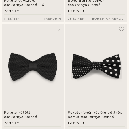
Fekete egyszerű
Boho Benito selyem
csokornyakkendő - XL
csokornyakkendő
7895 Ft
13095 Ft
11 SZÍNEK
TRENDHIM
28 SZÍNEK
BOHEMIAN REVOLT
Fekete kötött
Fekete-fehér kétféle pöttyös
csokornyakkendő
pamut csokornyakkendő
7895 Ft
12095 Ft