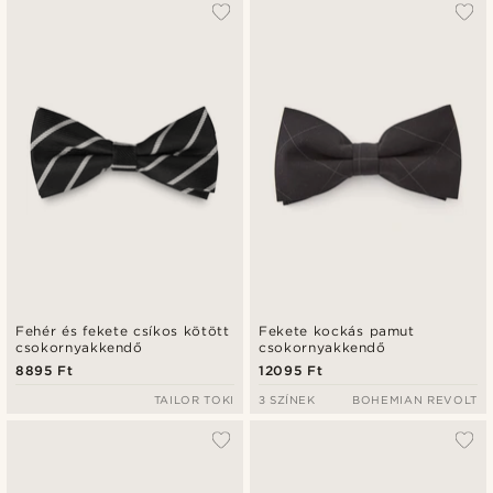
Fehér és fekete csíkos kötött
Fekete kockás pamut
csokornyakkendő
csokornyakkendő
8895 Ft
12095 Ft
TAILOR TOKI
3 SZÍNEK
BOHEMIAN REVOLT