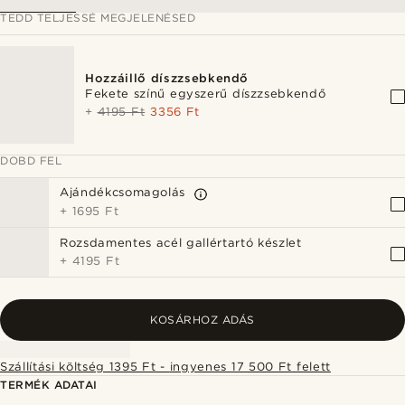
TEDD TELJESSÉ MEGJELENÉSED
Hozzáillő díszzsebkendő
Fekete színű egyszerű díszzsebkendő
+
4195 Ft
3356 Ft
DOBD FEL
Ajándékcsomagolás
+
1695 Ft
Rozsdamentes acél gallértartó készlet
+
4195 Ft
KOSÁRHOZ ADÁS
Szállítási költség 1395 Ft - ingyenes 17 500 Ft felett
TERMÉK ADATAI