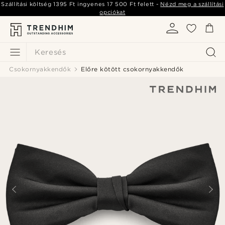
Szállítási költség
1395 Ft
ingyenes
17 500 Ft
felett -
Nézd meg a szállítási
opciókat
Keresés
Csokornyakkendők
Előre kötött csokornyakkendők