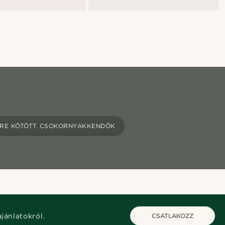
ŐRE KÖTÖTT CSOKORNYAKKENDŐK
ajánlatokról.
CSATLAKOZZ