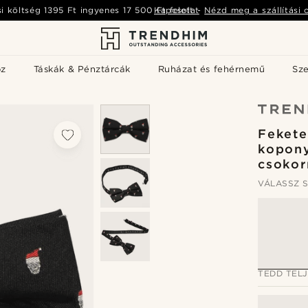
si költség
1395 Ft
ingyenes
17 500 Ft
Kapcsolat
felett
-
Nézd meg a szállítási 
öz
Táskák & Pénztárcák
Ruházat és fehérnemű
Sz
Fekete
kopon
csoko
VÁLASSZ S
TEDD TEL