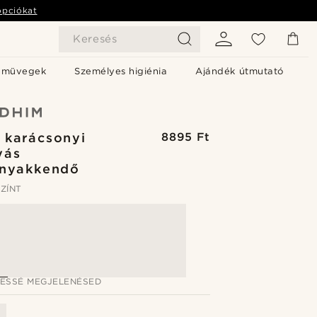
opciókat
Keresés
emüvegek
Személyes higiénia
Ajándék útmutató
 karácsonyi
8895 Ft
yás
rnyakkendő
ZÍNT
JESSÉ MEGJELENÉSED