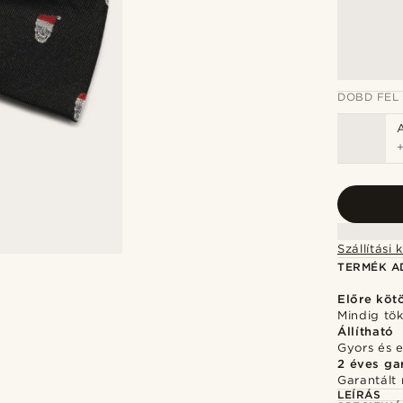
DOBD FEL
TERMÉK A
Előre köt
Mindig tö
Állítható
Gyors és 
2 éves ga
Garantált 
LEÍRÁS