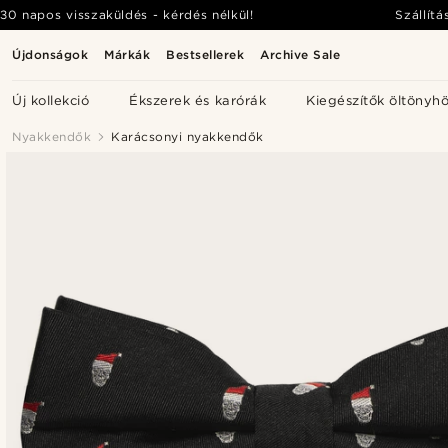
30 napos visszaküldés - kérdés nélkül!
Szállítá
Újdonságok
Márkák
Bestsellerek
Archive Sale
Új kollekció
Ékszerek és karórák
Kiegészítők öltönyh
Nyakkendők
Karácsonyi nyakkendők