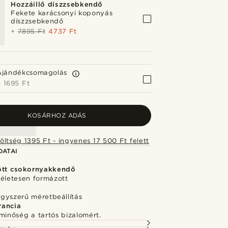
Hozzáillő díszzsebkendő
Fekete karácsonyi koponyás
díszzsebkendő
+
7895 Ft
4737 Ft
Ajándékcsomagolás
+
1695 Ft
KOSÁRHOZ ADÁS
Szállítási költség 1395 Ft - ingyenes 17 500 Ft felett
DATAI
ött csokornyakkendő
kéletesen formázott
egyszerű méretbeállítás
rancia
minőség a tartós bizalomért.