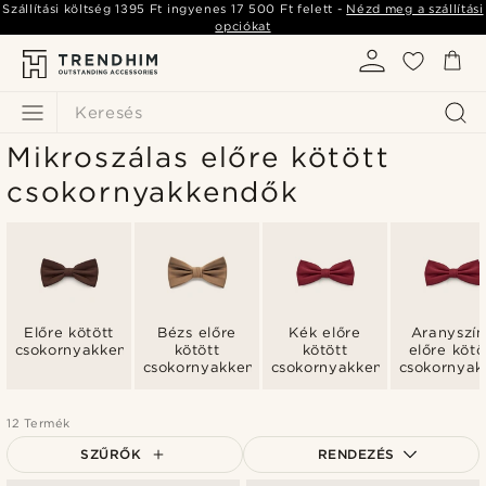
Szállítási költség
1395 Ft
ingyenes
17 500 Ft
felett -
Nézd meg a szállítási
opciókat
Keresés
Mikroszálas előre kötött
csokornyakkendők
Előre kötött
Bézs előre
Kék előre
Aranyszí
csokornyakkendők
kötött
kötött
előre kötö
csokornyakkendők
csokornyakkendők
csokornya
12 Termék
SZŰRŐK
RENDEZÉS