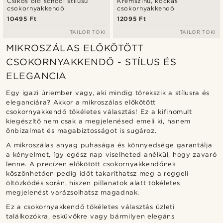
Csíkos old school stílusú
Krémszínű, kockás
csokornyakkendő
csokornyakkendő
10495 Ft
12095 Ft
TAILOR TOKI
TAILOR TOKI
MIKROSZÁLAS ELŐKÖTÖTT
CSOKORNYAKKENDŐ - STÍLUS ÉS
ELEGANCIA
Egy igazi úriember vagy, aki mindig törekszik a stílusra és
eleganciára? Akkor a mikroszálas előkötött
csokornyakkendő tökéletes választás! Ez a kifinomult
kiegészítő nem csak a megjelenésed emeli ki, hanem
önbizalmat és magabiztosságot is sugároz.
A mikroszálas anyag puhasága és könnyedsége garantálja
a kényelmet, így egész nap viselheted anélkül, hogy zavaró
lenne. A precízen előkötött csokornyakkendőnek
köszönhetően pedig időt takaríthatsz meg a reggeli
öltözködés során, hiszen pillanatok alatt tökéletes
megjelenést varázsolhatsz magadnak.
Ez a csokornyakkendő tökéletes választás üzleti
találkozókra, esküvőkre vagy bármilyen elegáns