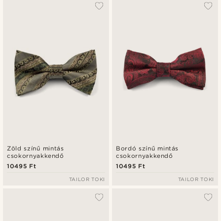
A legkeresettebb
Legfrissebb
Legalacsonyabb ár
Legmagasabb ár
Zöld színű mintás
Bordó színű mintás
csokornyakkendő
csokornyakkendő
10495 Ft
10495 Ft
TAILOR TOKI
TAILOR TOKI