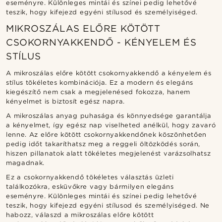
eseményre. Különleges mintái és színei pedig lehetővé
teszik, hogy kifejezd egyéni stílusod és személyiséged.
MIKROSZÁLAS ELŐRE KÖTÖTT
CSOKORNYAKKENDŐ - KÉNYELEM ÉS
STÍLUS
A mikroszálas előre kötött csokornyakkendő a kényelem és
stílus tökéletes kombinációja. Ez a modern és elegáns
kiegészítő nem csak a megjelenésed fokozza, hanem
kényelmet is biztosít egész napra.
A mikroszálas anyag puhasága és könnyedsége garantálja
a kényelmet, így egész nap viselheted anélkül, hogy zavaró
lenne. Az előre kötött csokornyakkendőnek köszönhetően
pedig időt takaríthatsz meg a reggeli öltözködés során,
hiszen pillanatok alatt tökéletes megjelenést varázsolhatsz
magadnak.
Ez a csokornyakkendő tökéletes választás üzleti
találkozókra, esküvőkre vagy bármilyen elegáns
eseményre. Különleges mintái és színei pedig lehetővé
teszik, hogy kifejezd egyéni stílusod és személyiséged. Ne
habozz, válaszd a mikroszálas előre kötött