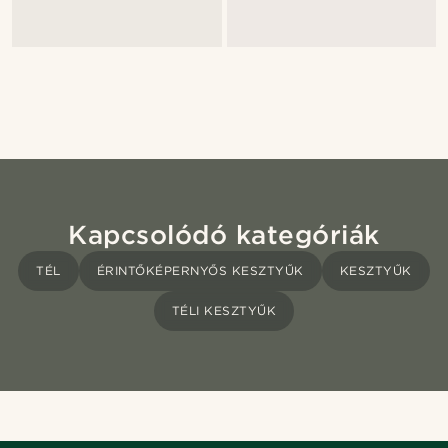
Kapcsolódó kategóriák
TÉL
ÉRINTŐKÉPERNYŐS KESZTYŰK
KESZTYŰK
TÉLI KESZTYŰK