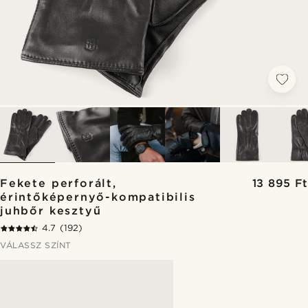
Fekete perforált,
13 895 Ft
érintőképernyő-kompatibilis
juhbőr kesztyű
4.7
(192)
VÁLASSZ SZÍNT