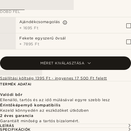
DOBD FEL
Ajándékcsomagolás
+
1695 Ft
Fekete egyszerű övsál
+
7895 Ft
MÉRET KIVÁLASZTÁSA
Szállítási költség 1395 Ft - ingyenes 17 500 Ft felett
TERMÉK ADATAI
Valódi bőr
Ellenálló, tartós és az idő múlásával egyre szebb lesz
Érintőképernyő kompatibilis
Kezeld könnyedén az eszközöket útközben
2 éves garancia
Garantált minőség a tartós bizalomért.
LEÍRÁS
SPECIFIKÁCIÓK