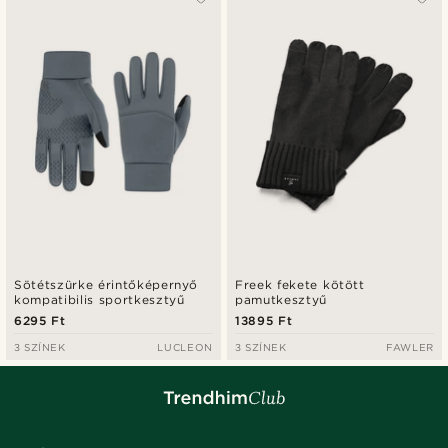
Sötétszürke érintőképernyő
Freek fekete kötött
kompatibilis sportkesztyű
pamutkesztyű
6295 Ft
13895 Ft
3 SZÍNEK
LUCLEON
3 SZÍNEK
FAWLER