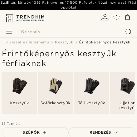
Szállítási költség
1395 Ft
ingyenes
17 500 Ft
felett -
Nézd meg a szállítási
opciókat
Keresés
Ruházat és fehérnemű
Kesztyűk
Érintőképernyős kesztyűk
Érintőképernyős kesztyűk
férfiaknak
Kesztyűk
Sofőrkesztyűk
Téli kesztyűk
Ujjatlan
kesztyű
18 Termék
SZŰRŐK
RENDEZÉS