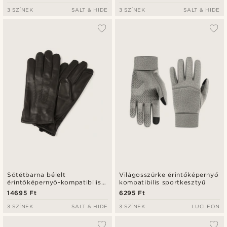
3 SZÍNEK
SALT & HIDE
3 SZÍNEK
SALT & HIDE
Sötétbarna bélelt
Világosszürke érintőképernyő
érintőképernyő-kompatibilis
kompatibilis sportkesztyű
juhbőr kesztyű
14695 Ft
6295 Ft
3 SZÍNEK
SALT & HIDE
3 SZÍNEK
LUCLEON