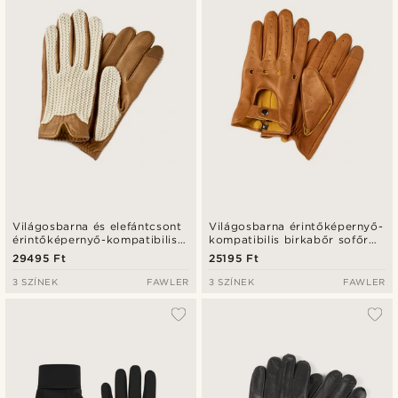
Világosbarna és elefántcsont
Világosbarna érintőképernyő-
érintőképernyő-kompatibilis
kompatibilis birkabőr sofőr
birkabőr sofőr kesztyű
kesztyű
29495 Ft
25195 Ft
3 SZÍNEK
FAWLER
3 SZÍNEK
FAWLER