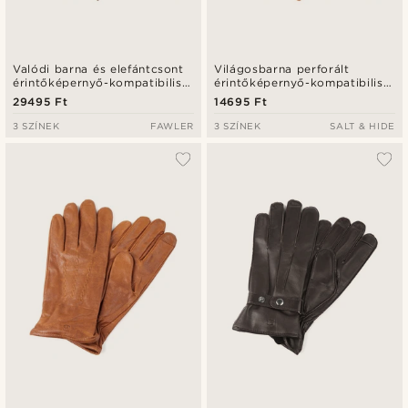
Valódi barna és elefántcsont
Világosbarna perforált
érintőképernyő-kompatibilis
érintőképernyő-kompatibilis
juhbőr sofőr kesztyű
birkabőr kesztyű
29495 Ft
14695 Ft
3 SZÍNEK
FAWLER
3 SZÍNEK
SALT & HIDE