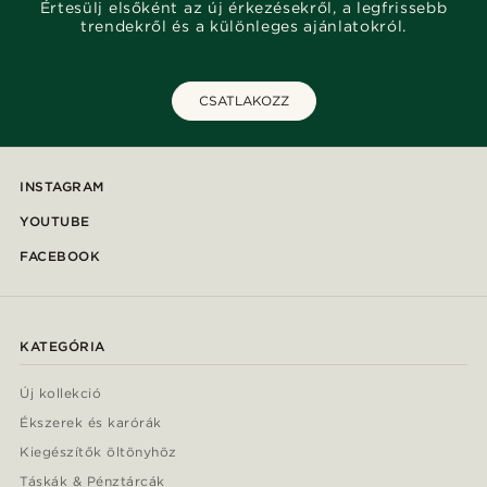
Értesülj elsőként az új érkezésekről, a legfrissebb
trendekről és a különleges ajánlatokról.
CSATLAKOZZ
INSTAGRAM
YOUTUBE
FACEBOOK
KATEGÓRIA
Új kollekció
Ékszerek és karórák
Kiegészítők öltönyhöz
Táskák & Pénztárcák