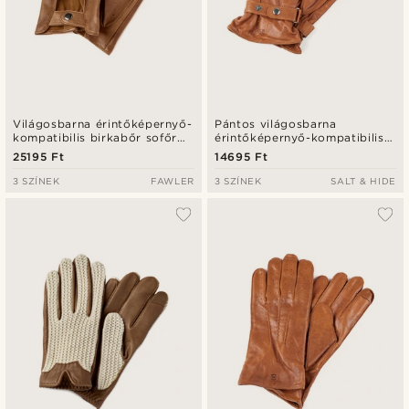
Világosbarna érintőképernyő-
Pántos világosbarna
kompatibilis birkabőr sofőr
érintőképernyő-kompatibilis
kesztyű
birkabőr kesztyű
25195 Ft
14695 Ft
3 SZÍNEK
FAWLER
3 SZÍNEK
SALT & HIDE