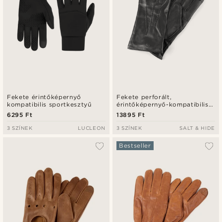
Fekete érintőképernyő
Fekete perforált,
kompatibilis sportkesztyű
érintőképernyő-kompatibilis
juhbőr kesztyű
6295 Ft
13895 Ft
3 SZÍNEK
LUCLEON
3 SZÍNEK
SALT & HIDE
Bestseller