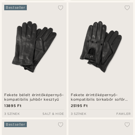
A legkeresettebb
Bestseller
Legfrissebb
Legalacsonyabb ár
Legmagasabb ár
Fekete bélelt érintőképernyő-
Fekete érintőképernyő-
kompatibilis juhbőr kesztyű
kompatibilis birkabőr sofőr
kesztyű
13895 Ft
25195 Ft
3 SZÍNEK
SALT & HIDE
3 SZÍNEK
FAWLER
Bestseller