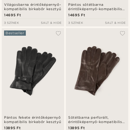
Világosbarna érintőképernyő-
Pántos sötétbarna
kompatibilis birkabőr kesztyű
érintőképernyő-kompatibilis
birkabőr kesztyű
14695 Ft
14695 Ft
3 SZÍNEK
SALT & HIDE
3 SZÍNEK
SALT & HIDE
Bestseller
Pántos fekete érintőképernyő
Sötétbarna perforált,
kompatibilis birkabőr kesztyű
érintőképernyő-kompatibilis
juhbőr kesztyű
13895 Ft
13895 Ft