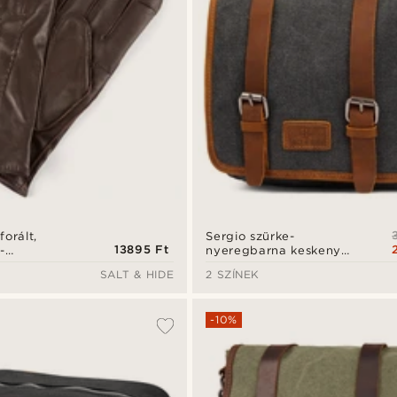
Sergio szürke-
orált,
13895 Ft
nyeregbarna keskeny
-
futártáska
hbőr kesztyű
SALT & HIDE
2 SZÍNEK
-10%