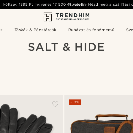
si költség
1395 Ft
ingyenes
17 500 Ft
Kapcsolat
felett
-
Nézd meg a szállítási 
öz
Táskák & Pénztárcák
Ruházat és fehérnemű
Sz
SALT & HIDE
-10%