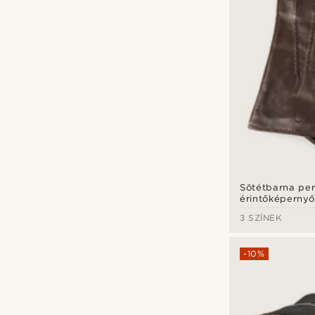
Sötétbarna perf
érintőképernyő
kompatibilis ju
3 SZÍNEK
-10%