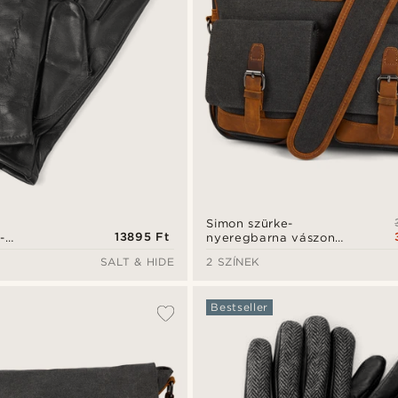
Simon szürke-
13895 Ft
nyeregbarna vászon
-
futártáska
hbőr kesztyű
SALT & HIDE
2 SZÍNEK
Bestseller