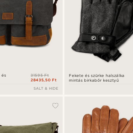
31595 Ft
 és
Fekete és szürke halszálka
28435,50 Ft
mintás birkabőr kesztyű
SALT & HIDE