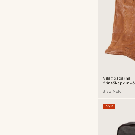
Világosbarna
érintőképernyő
kompatibilis bi
3 SZÍNEK
kesztyű
-10%