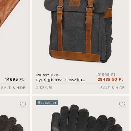
31595 Ft
Palaszürke-
14695 Ft
28435,50 Ft
nyeregbarna klasszikus
hátitáska
SALT & HIDE
2 SZÍNEK
SALT & HIDE
Bestseller