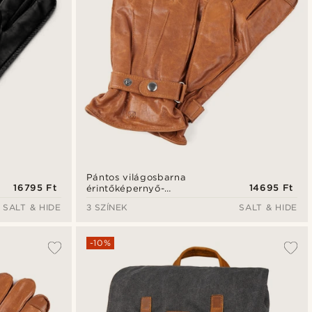
Pántos világosbarna
16795 Ft
14695 Ft
érintőképernyő-
kompatibilis birkabőr
SALT & HIDE
3 SZÍNEK
SALT & HIDE
kesztyű
-10%