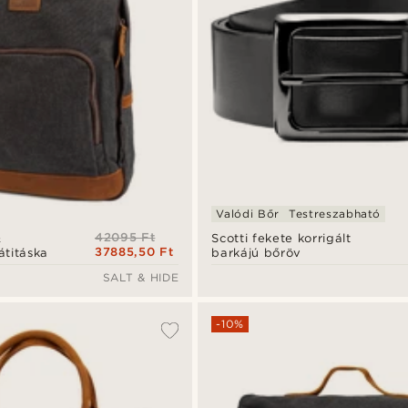
Valódi Bőr
Testreszabható
42095 Ft
&
Scotti fekete korrigált
37885,50 Ft
titáska
barkájú bőröv
SALT & HIDE
-10%