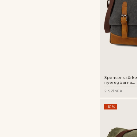
Spencer szürke
nyeregbarna
Ft
Ft
laptoptáska
2 SZÍNEK
-10%