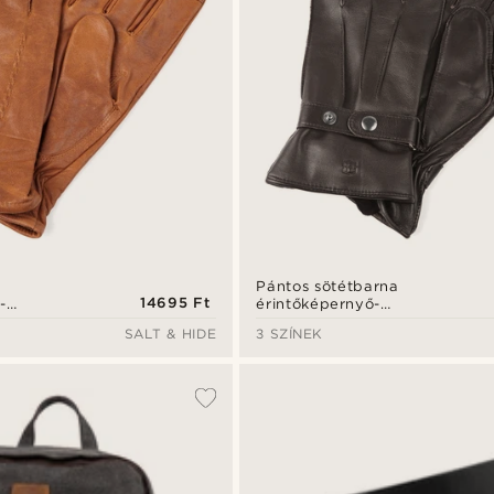
Pántos sötétbarna
14695 Ft
-
érintőképernyő-
rkabőr
kompatibilis birkabőr
SALT & HIDE
3 SZÍNEK
kesztyű