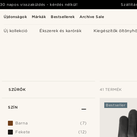
30 napos visszaküldés - kérdés nélkül!
Szállítá
Újdonságok
Márkák
Bestsellerek
Archive Sale
Új kollekció
Ékszerek és karórák
Kiegészítők öltönyh
SZŰRŐK
41 TERMÉK
Bestseller
SZÍN
Barna
(7)
Fekete
(12)