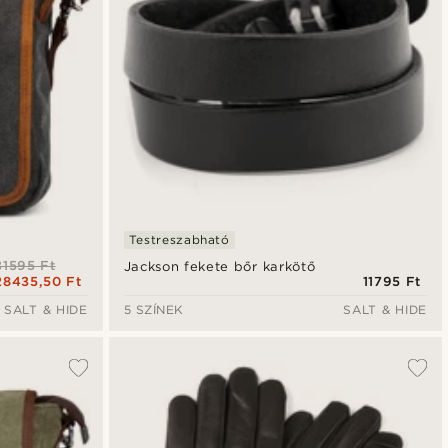
Testreszabható
31595 Ft
Jackson fekete bőr karkötő
28435,50 Ft
11795 Ft
SALT & HIDE
5 SZÍNEK
SALT & HIDE