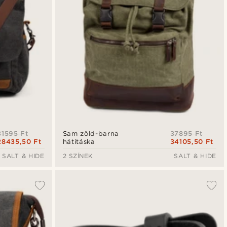
31595 Ft
37895 Ft
Sam zöld-barna
28435,50 Ft
34105,50 Ft
hátitáska
SALT & HIDE
2 SZÍNEK
SALT & HIDE