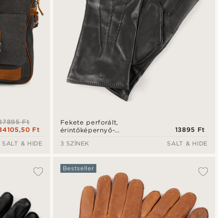
37895 Ft
Fekete perforált,
34105,50 Ft
13895 Ft
érintőképernyő-
kompatibilis juhbőr kesztyű
SALT & HIDE
3 SZÍNEK
SALT & HIDE
Bestseller