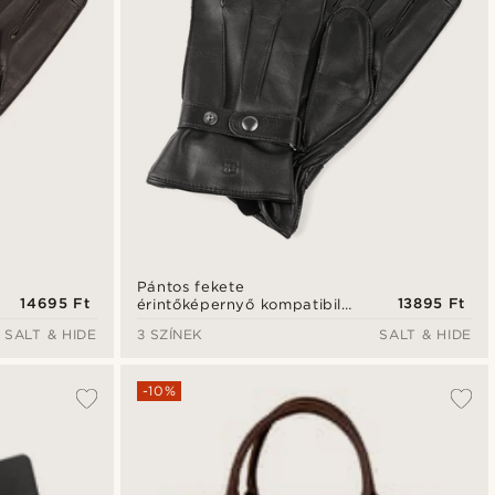
Pántos fekete
14695 Ft
13895 Ft
érintőképernyő kompatibilis
birkabőr kesztyű
SALT & HIDE
3 SZÍNEK
SALT & HIDE
-10%