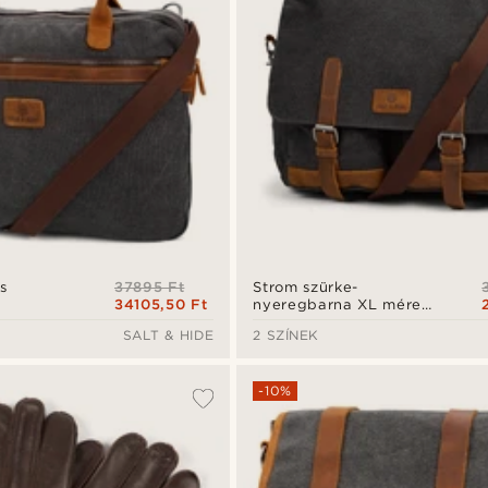
37895 Ft
s
Strom szürke-
34105,50 Ft
nyeregbarna XL méretű
kameratáska
SALT & HIDE
2 SZÍNEK
-10%