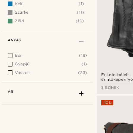
Kék
(1)
Szürke
(11)
Zöld
(10)
ANYAG
Bőr
(18)
Gyapjú
(1)
Vászon
(23)
Fekete bélelt
érintőképernyő
kompatibilis ju
3 SZÍNEK
ÁR
-10%