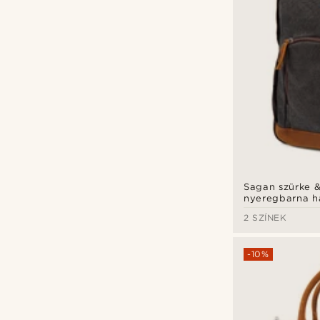
Sagan szürke 
nyeregbarna há
2 SZÍNEK
-10%