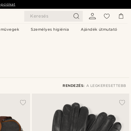
opciókat
Keresés
emüvegek
Személyes higiénia
Ajándék útmutató
RENDEZÉS:
A LEGKERESETTEBB
A legkeresettebb
Legfrissebb
Legalacsonyabb ár
Legmagasabb ár