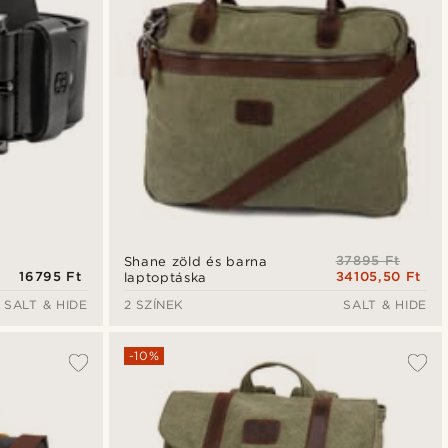
37895 Ft
Shane zöld és barna
16795 Ft
34105,50 Ft
laptoptáska
SALT & HIDE
2 SZÍNEK
SALT & HIDE
-10%