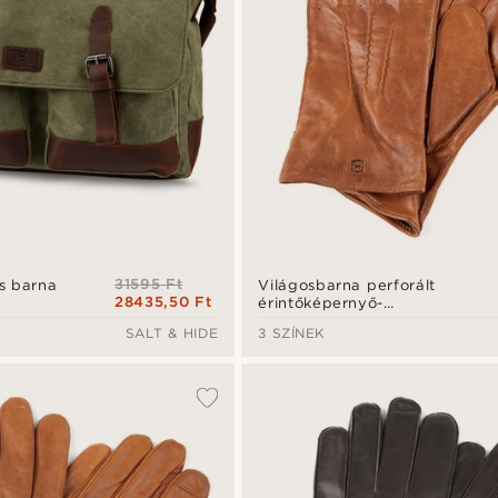
31595 Ft
s barna
Világosbarna perforált
28435,50 Ft
érintőképernyő-
kompatibilis birkabőr
SALT & HIDE
3 SZÍNEK
kesztyű