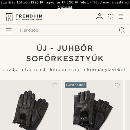
Szállítási költség
1395 Ft
ingyenes
17 500 Ft
felett -
Nézd meg a szállítási
opciókat
Keresés
ÚJ - JUHBŐR
SOFŐRKESZTYŰK
Javítja a tapadást. Jobban érzed a kormánykereket.
Bestseller