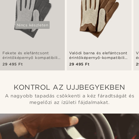
Nincs készleten
Fekete és elefántcsont
Valódi barna és elefántcsont
V
érintőképernyő kompatibilis
érintőképernyő-kompatibilis
é
juhbőr sofőr kesztyű
juhbőr sofőr kesztyű
b
29 495 Ft
29 495 Ft
2
KONTROL AZ UJJBEGYEKBEN
A nagyobb tapadás csökkenti a kéz fáradtságát és
megelőzi az ízületi fájdalmakat.