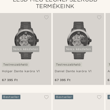
TERMÉKEINK
Nincs készleten
Nincs készleten
Testreszabható
Testreszabható
Holger Dante karóra V1
Daniel Dante karóra V1
A
67 395 Ft
67 395 Ft
6
Bestseller
Bestseller