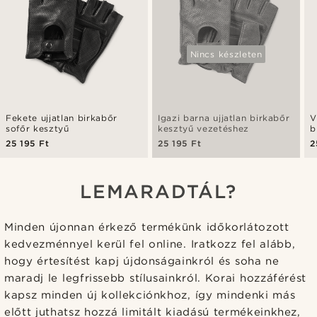
Nincs készleten
Fekete ujjatlan birkabőr
Igazi barna ujjatlan birkabőr
V
sofőr kesztyű
kesztyű vezetéshez
b
25 195 Ft
25 195 Ft
2
LEMARADTÁL?
Minden újonnan érkező termékünk időkorlátozott
kedvezménnyel kerül fel online. Iratkozz fel alább,
hogy értesítést kapj újdonságainkról és soha ne
maradj le legfrissebb stílusainkról. Korai hozzáférést
kapsz minden új kollekciónkhoz, így mindenki más
előtt juthatsz hozzá limitált kiadású termékeinkhez,