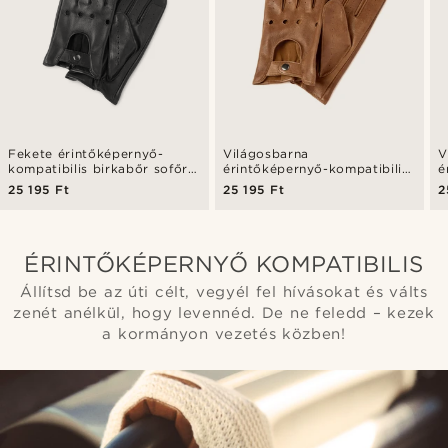
Fekete érintőképernyő-
Világosbarna
V
kompatibilis birkabőr sofőr
érintőképernyő-kompatibilis
é
kesztyű
birkabőr sofőr kesztyű
b
25 195 Ft
25 195 Ft
2
ÉRINTŐKÉPERNYŐ KOMPATIBILIS
Állítsd be az úti célt, vegyél fel hívásokat és válts
zenét anélkül, hogy levennéd. De ne feledd – kezek
a kormányon vezetés közben!