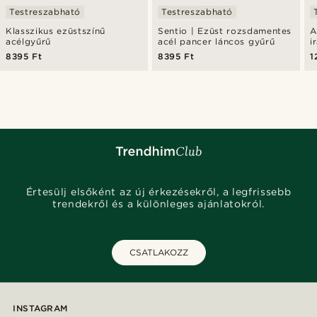
Testreszabható
Testreszabható
Klasszikus ezüstszínű
Sentio | Ezüst rozsdamentes
A
acélgyűrű
acél pancer láncos gyűrű
i
8395 Ft
8395 Ft
1
Értesülj elsőként az új érkezésekről, a legfrissebb
trendekről és a különleges ajánlatokról.
CSATLAKOZZ
INSTAGRAM