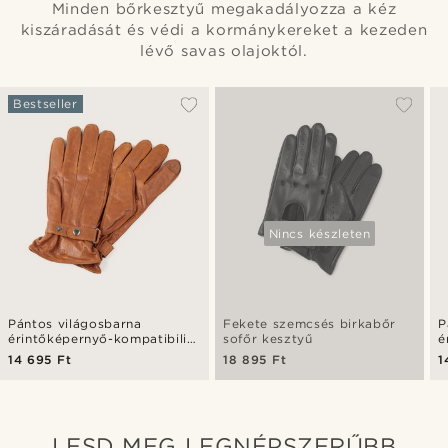
Minden bőrkesztyű megakadályozza a kéz
kiszáradását és védi a kormánykereket a kezeden
lévő savas olajoktól.
Bestseller
Nincs készleten
Pántos világosbarna
Fekete szemcsés birkabőr
P
érintőképernyő-kompatibilis
sofőr kesztyű
é
birkabőr kesztyű
b
14 695 Ft
18 895 Ft
1
LESD MEG LEGNÉPSZERŰBB