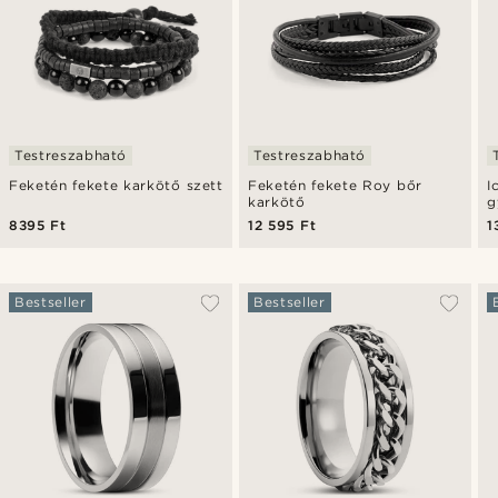
Testreszabható
Testreszabható
Feketén fekete karkötő szett
Feketén fekete Roy bőr
I
karkötő
g
k
8395 Ft
12 595 Ft
1
Bestseller
Bestseller