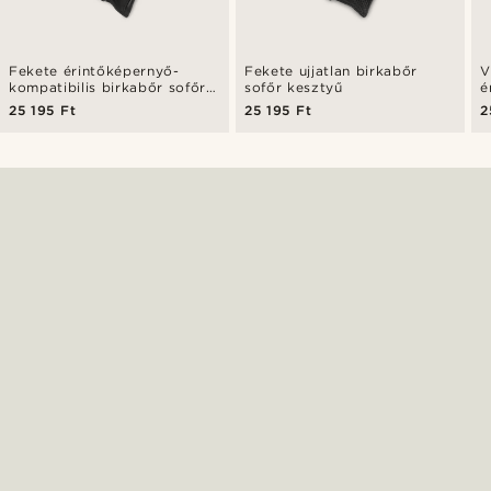
Fekete érintőképernyő-
Fekete ujjatlan birkabőr
V
kompatibilis birkabőr sofőr
sofőr kesztyű
é
kesztyű
b
25 195 Ft
25 195 Ft
2