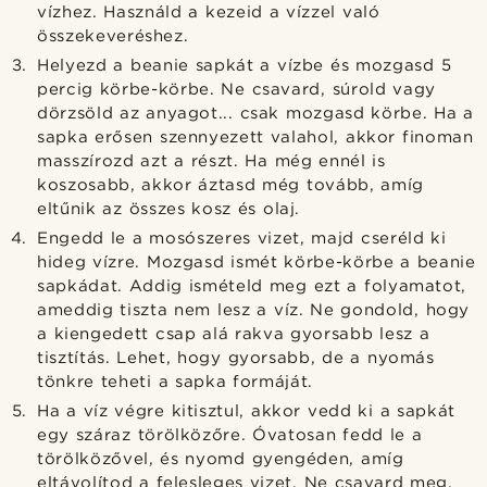
vízhez. Használd a kezeid a vízzel való
összekeveréshez.
Helyezd a beanie sapkát a vízbe és mozgasd 5
percig körbe-körbe. Ne csavard, súrold vagy
dörzsöld az anyagot... csak mozgasd körbe. Ha a
sapka erősen szennyezett valahol, akkor finoman
masszírozd azt a részt. Ha még ennél is
koszosabb, akkor áztasd még tovább, amíg
eltűnik az összes kosz és olaj.
Engedd le a mosószeres vizet, majd cseréld ki
hideg vízre. Mozgasd ismét körbe-körbe a beanie
sapkádat. Addig ismételd meg ezt a folyamatot,
ameddig tiszta nem lesz a víz. Ne gondold, hogy
a kiengedett csap alá rakva gyorsabb lesz a
tisztítás. Lehet, hogy gyorsabb, de a nyomás
tönkre teheti a sapka formáját.
Ha a víz végre kitisztul, akkor vedd ki a sapkát
egy száraz törölközőre. Óvatosan fedd le a
törölközővel, és nyomd gyengéden, amíg
eltávolítod a felesleges vizet. Ne csavard meg.