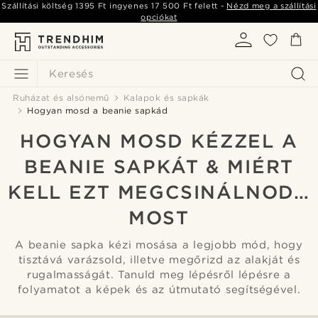
Szállítási költség
1395 Ft
ingyenes
17 500 Ft
felett -
Nézd meg a szállítási
opciókat
Keresés
Ruházat és alsónemű
Kalapok és sapkák
Hogyan mosd a beanie sapkád
HOGYAN MOSD KÉZZEL A
BEANIE SAPKÁT & MIÉRT
KELL EZT MEGCSINÁLNOD…
MOST
A beanie sapka kézi mosása a legjobb mód, hogy
tisztává varázsold, illetve megőrizd az alakját és
rugalmasságát. Tanuld meg lépésről lépésre a
folyamatot a képek és az útmutató segítségével.