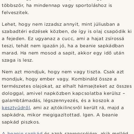
többször, ha mindennap vagy sportoláshoz is
felveszitek.
Lehet, hogy nem izzadsz annyit, mint júliusban a
szabadtéri edzések közben, de így is olaj csapódik ki
a fejeden. Ez ugyanaz a cucc, ami a hajat zsírossá
teszi, tehát nem igazán jó, ha a beanie sapkádban
marad. Ha nem mosod a sapit, akkor egy idő után
szaga is lesz.
Nem azt mondjuk, hogy nem vagy tiszta. Csak azt
mondjuk, hogy ember vagy. Kombináld össze a
természetes olajokat, az elhalt hámsejteket az összes
dologgal, amivel napközben kapcsolatba kerülsz –
galambtámadás, légszennyezés, és a koszok a
kesztyűdről
, ami az ajtókilincsről került rá, majd a
sapkádra, mikor megigazítottad. Igen. A beanie
sapkád piszkos.
A beanie sapkád
és azok szerencséjére, akik melléd