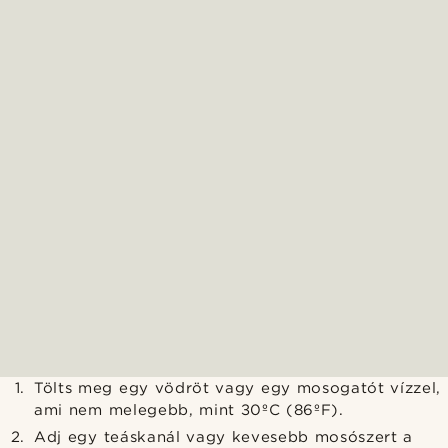
Tölts meg egy vödröt vagy egy mosogatót vízzel,
ami nem melegebb, mint 30ºC (86ºF).
Adj egy teáskanál vagy kevesebb mosószert a