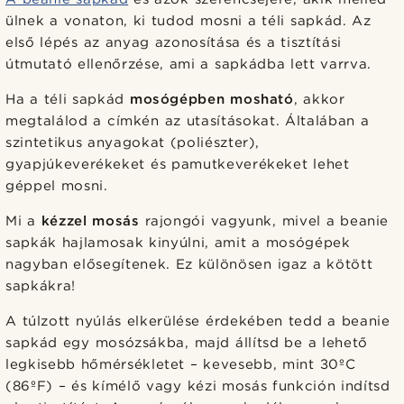
ülnek a vonaton, ki tudod mosni a téli sapkád. Az
első lépés az anyag azonosítása és a tisztítási
útmutató ellenőrzése, ami a sapkádba lett varrva.
Ha a téli sapkád
mosógépben mosható
, akkor
megtalálod a címkén az utasításokat. Általában a
szintetikus anyagokat (poliészter),
gyapjúkeverékeket és pamutkeverékeket lehet
géppel mosni.
Mi a
kézzel mosás
rajongói vagyunk, mivel a beanie
sapkák hajlamosak kinyúlni, amit a mosógépek
nagyban elősegítenek. Ez különösen igaz a kötött
sapkákra!
A túlzott nyúlás elkerülése érdekében tedd a beanie
sapkád egy mosózsákba, majd állítsd be a lehető
legkisebb hőmérsékletet – kevesebb, mint 30ºC
(86ºF) – és kímélő vagy kézi mosás funkción indítsd