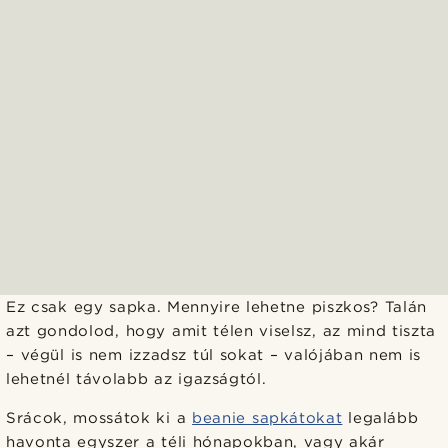
Ez csak egy sapka. Mennyire lehetne piszkos? Talán
azt gondolod, hogy amit télen viselsz, az mind tiszta
– végül is nem izzadsz túl sokat – valójában nem is
lehetnél távolabb az igazságtól.
Srácok, mossátok ki a
beanie sapkátokat
legalább
havonta egyszer a téli hónapokban, vagy akár