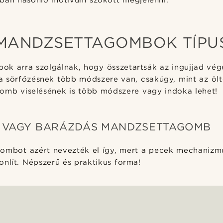
ában hasonló motívum szokott megjelenni.
MANDZSETTAGOMBOK TÍPU
k arra szolgálnak, hogy összetartsák az ingujjad vég
 a sörfőzésnek több módszere van, csakúgy, mint az ölt
omb viselésének is több módszere vagy indoka lehet!
 VAGY BARÁZDÁS MANDZSETTAGOMB
ombot azért nevezték el így, mert a pecek mechanizm
nlít. Népszerű és praktikus forma!