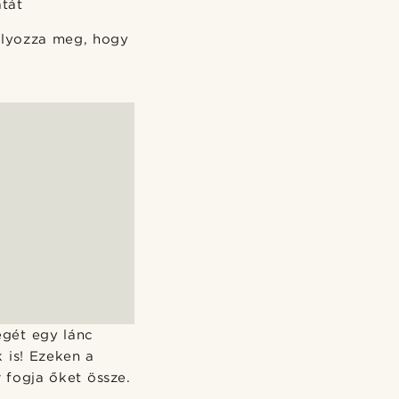
atát
ályozza meg, hogy
gét egy lánc
 is! Ezeken a
 fogja őket össze.