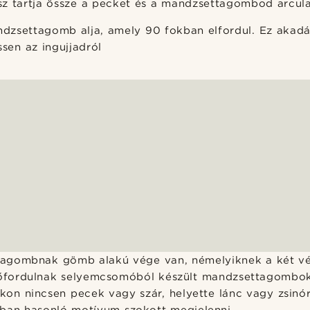
sz tartja össze a pecket és a mandzsettagombod arcul
dzsettagomb alja, amely 90 fokban elfordul. Ez akad
ssen az ingujjadról
agombnak gömb alakú vége van, némelyiknek a két vé
előfordulnak selyemcsomóból készült mandzsettagombok
n nincsen pecek vagy szár, helyette lánc vagy zsinór