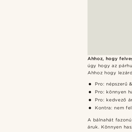
Ahhoz, hogy felv
úgy hogy az párhu
Ahhoz hogy lezárd,
Pro: népszerű &
Pro: könnyen h
Pro: kedvező á
Kontra: nem fel
A bálnahát fazonú
áruk. Könnyen has