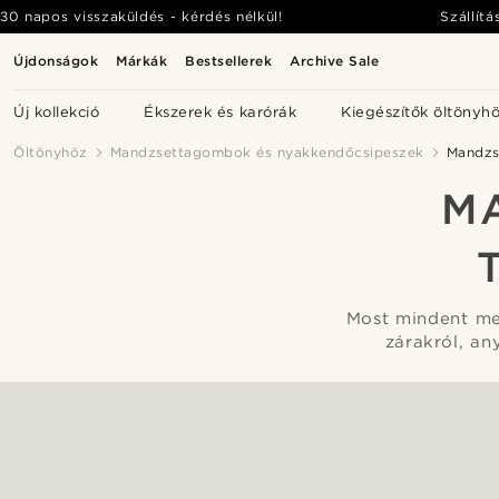
30 napos visszaküldés - kérdés nélkül!
Szállítá
Újdonságok
Márkák
Bestsellerek
Archive Sale
Új kollekció
Ékszerek és karórák
Kiegészítők öltönyh
Öltönyhöz
Mandzsettagombok és nyakkendőcsipeszek
Mandzs
M
Most mindent me
zárakról, an