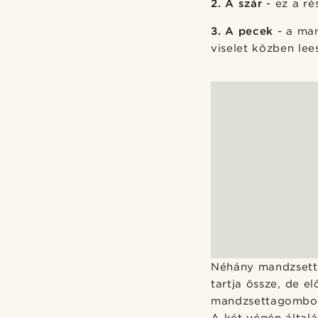
2. A szár
- ez a ré
3. A pecek
- a man
viselet közben lee
Néhány mandzsett
tartja össze, de 
mandzsettagomboko