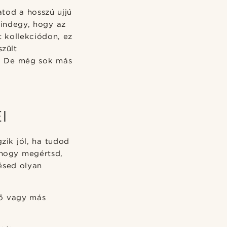
tod a hosszú ujjú
Mindegy, hogy az
t kollekciódon, ez
szült
et. De még sok más
I
zik jól, ha tudod
 hogy megértsd,
ésed olyan
kő vagy más