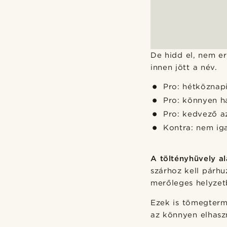
De hidd el, nem e
innen jött a név.
Pro: hétköznap
Pro: könnyen h
Pro: kedvező a
Kontra: nem iga
A töltényhüvely a
szárhoz kell párhu
merőleges helyzet
Ezek is tömegterm
az könnyen elhasz