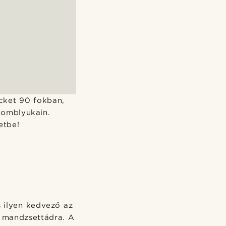
ecket 90 fokban,
gomblyukain.
etbe!
 ilyen kedvező az
a mandzsettádra. A