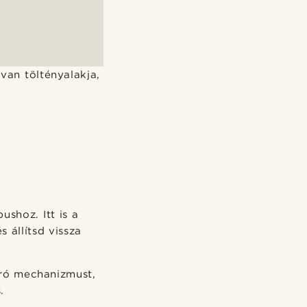
van töltényalakja,
ushoz. Itt is a
 állítsd vissza
áró mechanizmust,
.