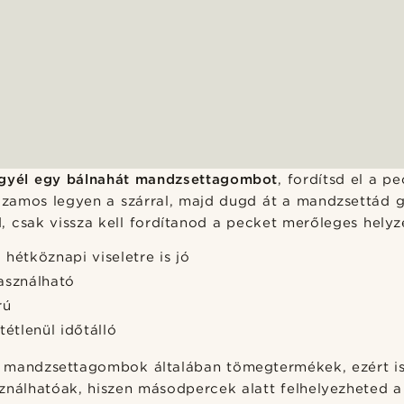
egyél egy bálnahát mandzsettagombot
, fordítsd el a p
zamos legyen a szárral, majd dugd át a mandzsettád 
 csak vissza kell fordítanod a pecket merőleges helyz
 hétköznapi viseletre is jó
asználható
rú
tétlenül időtálló
 mandzsettagombok általában tömegtermékek, ezért is
ználhatóak, hiszen másodpercek alatt felhelyezheted 