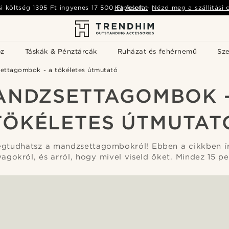
si költség
1395 Ft
ingyenes
17 500 Ft
Kapcsolat
felett
-
Nézd meg a szállítási 
öz
Táskák & Pénztárcák
Ruházat és fehérnemű
Sz
ettagombok - a tökéletes útmutató
ANDZSETTAGOMBOK -
TÖKÉLETES ÚTMUTAT
gtudhatsz a mandzsettagombokról! Ebben a cikkben í
yagokról, és arról, hogy mivel viseld őket. Mindez 15 pe