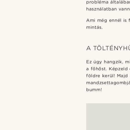
probléma általába
használatban vann
Ami még ennél is 
mintás.
A TÖLTÉNYH
Ez úgy hangzik, m
a főhőst. Képzeld 
földre kerül! Majd
mandzsettagombját 
bumm!