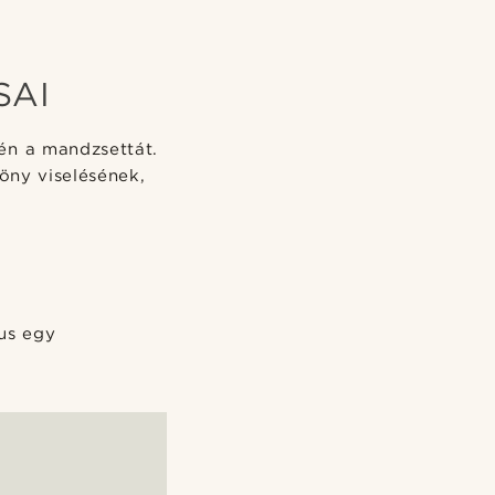
SAI
én a mandzsettát.
öny viselésének,
us egy