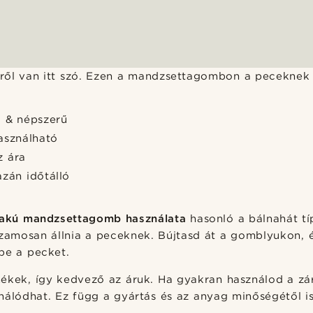
rről van itt szó. Ezen a mandzsettagombon a peceknek 
i & népszerű
asználható
z ára
zán időtálló
lakú mandzsettagomb használata
hasonló a bálnahát típ
zamosan állnia a peceknek. Bújtasd át a gomblyukon, és
be a pecket.
ékek, így kedvező az áruk. Ha gyakran használod a z
nálódhat. Ez függ a gyártás és az anyag minőségétől is