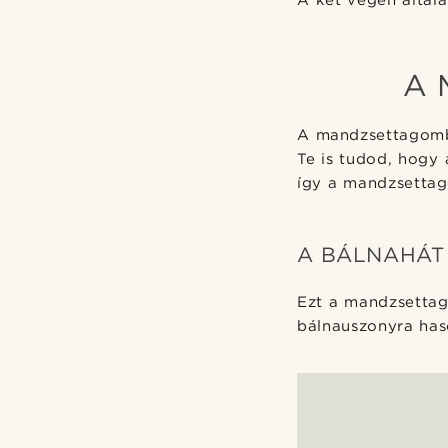
A két végén által
A 
A mandzsettagombo
Te is tudod, hogy
így a mandzsettag
A BÁLNAHÁT
Ezt a mandzsettag
bálnauszonyra haso