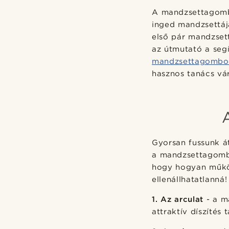
A mandzsettagombo
inged mandzsettáj
első pár mandzsett
az útmutató a seg
mandzsettagombo
hasznos tanács vár
Gyorsan fussunk át
a mandzsettagombo
hogy hogyan működ
ellenállhatatlanná!
1. Az arculat
- a m
attraktív díszítés 