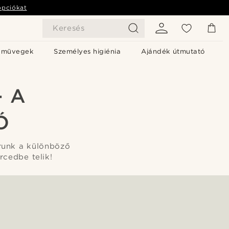
opciókat
Keresés
emüvegek
Személyes higiénia
Ajándék útmutató
 A
Ó
runk a különböző
rcedbe telik!