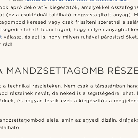
k apró dekoratív kiegészítők, amelyekkel összefogha
át (ez a csuklódnál található megvastagított anyag). 
agombod keresed vagy csak frissíteni szeretnél a sajá
ítségedre lehet! Tudni fogod, hogy milyen anyagból ké
t
válassz, és azt is, hogy milyen ruhával párosítsd ők
 rád!
A MANDZSETTAGOMB RÉSZE
 a technikai részleteken. Nem csak a társaságban hang
d részeinek nevét, de neked is a segítségedre lehet,
nek, és hogyan teszik ezek a kiegészítők a megjelen
andzsettagombod eleje, amin az egyedi dizájn, drága
található