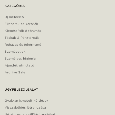
KATEGÓRIA
Új kollekció
Ékszerek és karórák
Kiegészítők öltönyhöz
Táskák & Pénztárcák
Ruházat és fehérnemű
Szemüvegek
Személyes higiénia
Ajándék útmutató
Archive Sale
ÜGYFÉLSZOLGÁLAT
Gyakran ismételt kérdések
Visszaküldés létrehozása
Nézd meg a szállítási opciókat