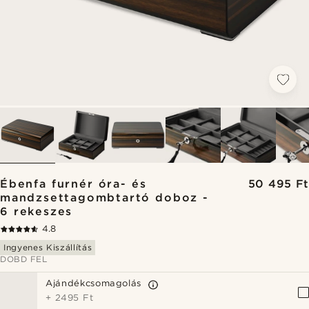
Ébenfa furnér óra- és
50 495 Ft
mandzsettagombtartó doboz -
6 rekeszes
4.8
Ingyenes Kiszállítás
DOBD FEL
Ajándékcsomagolás
+
2495 Ft