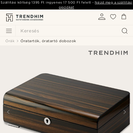
Szállítási költség
1395 Ft
ingyenes
17 500 Ft
felett -
Nézd meg a szállítási
opciókat
Keresés
Órák
Óratartók, óratartó dobozok