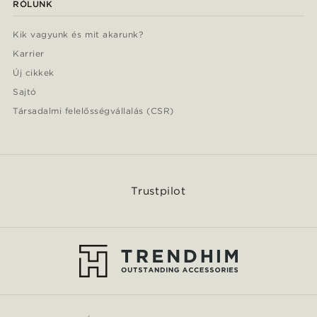
RÓLUNK
Kik vagyunk és mit akarunk?
Karrier
Új cikkek
Sajtó
Társadalmi felelősségvállalás (CSR)
Trustpilot