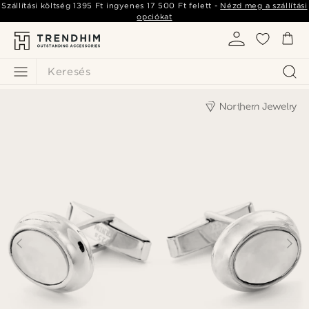
Szállítási költség
1395 Ft
ingyenes
17 500 Ft
felett -
Nézd meg a szállítási
opciókat
Keresés