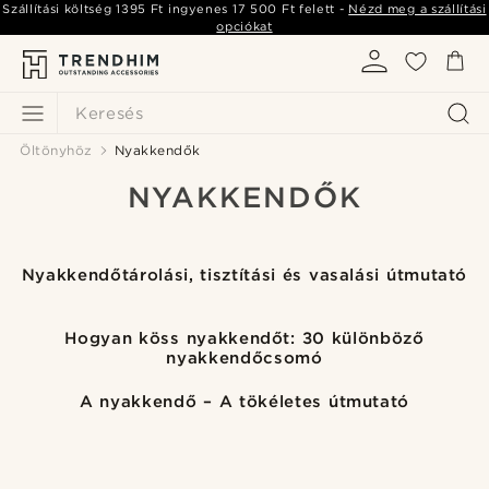
Szállítási költség
1395 Ft
ingyenes
17 500 Ft
felett -
Nézd meg a szállítási
opciókat
Keresés
Öltönyhöz
Nyakkendők
NYAKKENDŐK
Nyakkendőtárolási, tisztítási és vasalási útmutató
Hogyan köss nyakkendőt: 30 különböző
nyakkendőcsomó
A nyakkendő – A tökéletes útmutató