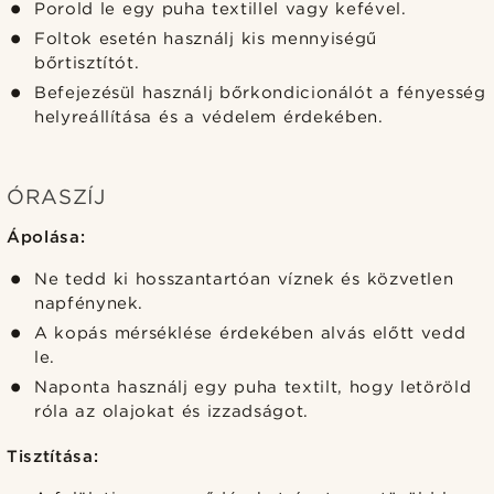
Porold le egy puha textillel vagy kefével.
Foltok esetén használj kis mennyiségű
bőrtisztítót.
Befejezésül használj bőrkondicionálót a fényesség
helyreállítása és a védelem érdekében.
ÓRASZÍJ
Ápolása:
Ne tedd ki hosszantartóan víznek és közvetlen
napfénynek.
A kopás mérséklése érdekében alvás előtt vedd
le.
Naponta használj egy puha textilt, hogy letöröld
róla az olajokat és izzadságot.
Tisztítása: