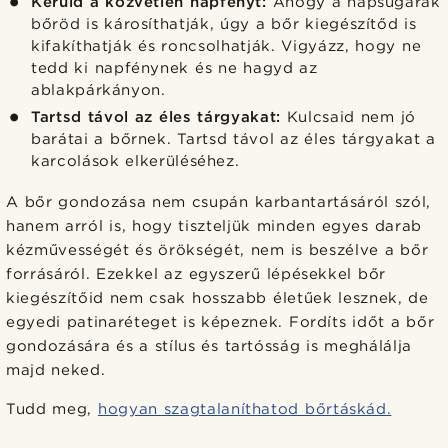
Kerüld a közvetlen napfényt:
Ahogy a napsugarak
bőröd is károsíthatják, úgy a bőr kiegészítőd is
kifakíthatják és roncsolhatják. Vigyázz, hogy ne
tedd ki napfénynek és ne hagyd az
ablakpárkányon.
Tartsd távol az éles tárgyakat:
Kulcsaid nem jó
barátai a bőrnek. Tartsd távol az éles tárgyakat a
karcolások elkerüléséhez.
A bőr gondozása nem csupán karbantartásáról szól,
hanem arról is, hogy tiszteljük minden egyes darab
kézművességét és örökségét, nem is beszélve a bőr
forrásáról. Ezekkel az egyszerű lépésekkel bőr
kiegészítőid nem csak hosszabb életűek lesznek, de
egyedi patinaréteget is képeznek. Fordíts időt a bőr
gondozására és a stílus és tartósság is meghálálja
majd neked.
Tudd meg,
hogyan szagtalaníthatod bőrtáskád.