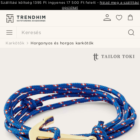
Szállítási költség
1395 Ft
ingyenes
17 500 Ft
felett -
Nézd meg a szállítási
opciókat
Keresés
Karkötők
Horgonyos és horgos karkötők