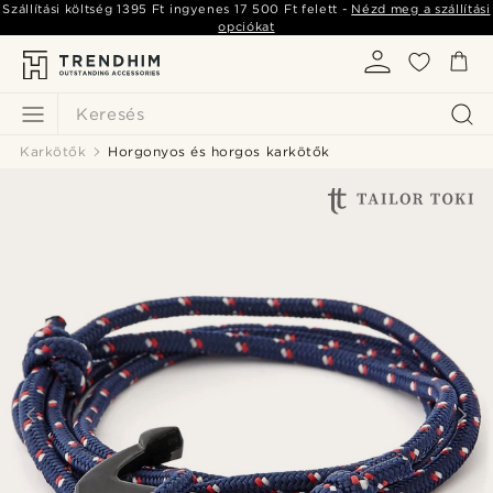
Szállítási költség
1395 Ft
ingyenes
17 500 Ft
felett -
Nézd meg a szállítási
opciókat
Keresés
Karkötők
Horgonyos és horgos karkötők