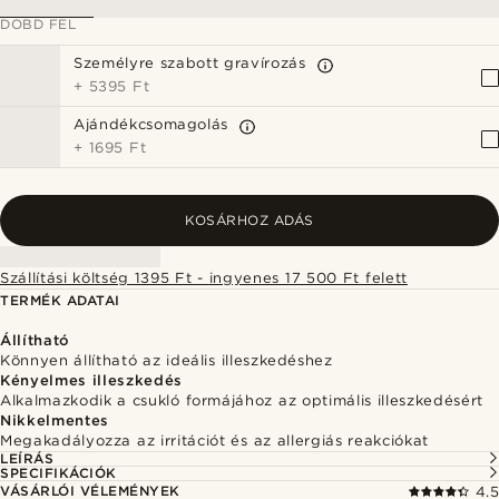
DOBD FEL
Személyre szabott gravírozás
+
5395 Ft
Ajándékcsomagolás
+
1695 Ft
KOSÁRHOZ ADÁS
Szállítási költség 1395 Ft - ingyenes 17 500 Ft felett
TERMÉK ADATAI
Állítható
Könnyen állítható az ideális illeszkedéshez
Kényelmes illeszkedés
Alkalmazkodik a csukló formájához az optimális illeszkedésért
Nikkelmentes
Megakadályozza az irritációt és az allergiás reakciókat
LEÍRÁS
SPECIFIKÁCIÓK
VÁSÁRLÓI VÉLEMÉNYEK
4.5