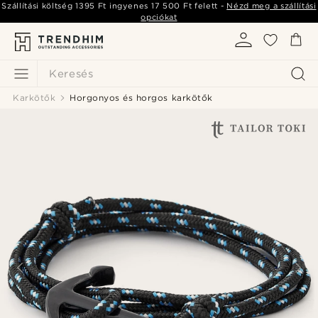
Szállítási költség
1395 Ft
ingyenes
17 500 Ft
felett -
Nézd meg a szállítási
opciókat
Keresés
Karkötők
Horgonyos és horgos karkötők