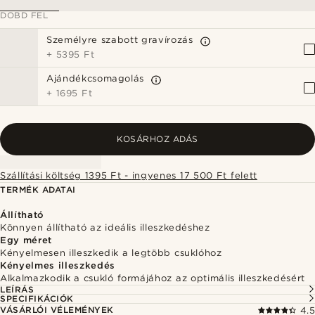
DOBD FEL
Személyre szabott gravírozás
+
5395 Ft
Ajándékcsomagolás
+
1695 Ft
KOSÁRHOZ ADÁS
Szállítási költség 1395 Ft - ingyenes 17 500 Ft felett
TERMÉK ADATAI
Állítható
Könnyen állítható az ideális illeszkedéshez
Egy méret
Kényelmesen illeszkedik a legtöbb csuklóhoz
Kényelmes illeszkedés
Alkalmazkodik a csukló formájához az optimális illeszkedésért
LEÍRÁS
SPECIFIKÁCIÓK
VÁSÁRLÓI VÉLEMÉNYEK
4.5