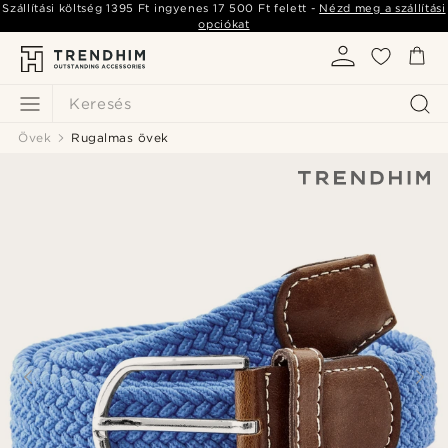
Szállítási költség
1395 Ft
ingyenes
17 500 Ft
felett -
Nézd meg a szállítási
opciókat
Keresés
Övek
Rugalmas övek