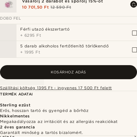
Vásárolj 2 darabot és spórolj 15%-ot
10 701,50 Ft
12 590 Ft
DOBD FEL
Férfi utazó ékszertartó
+
6295 Ft
5 darab alkoholos fertőtlenítő törlőkendő
+
1995 Ft
KOSÁRHOZ ADÁS
Szállítási költség 1395 Ft - ingyenes 17 500 Ft felett
TERMÉK ADATAI
Sterling ezüst
Erős, hosszan tartó és gyengéd a bőrhöz
Nikkelmentes
Megakadályozza az irritációt és az allergiás reakciókat
2 éves garancia
Garantált minőség a tartós bizalomért.