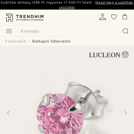
Szállítási költség
1395 Ft
ingyenes
17 500 Ft
felett -
Nézd meg a szállítási
opciókat
Keresés
Fülbevalók
Bedugós fülbevalók