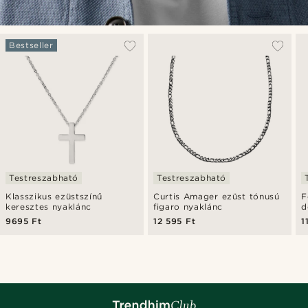
Bestseller
Testreszabható
Testreszabható
Klasszikus ezüstszínű
Curtis Amager ezüst tónusú
F
keresztes nyaklánc
figaro nyaklánc
d
9695 Ft
12 595 Ft
1