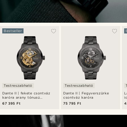
Bestseller
Testreszabható
Testreszabható
Dante II | fekete csontváz
Dante II | Fegyverszürke
L
karóra arany tónusú
csontváz karóra
i
óraművel
67 395 Ft
75 795 Ft
4