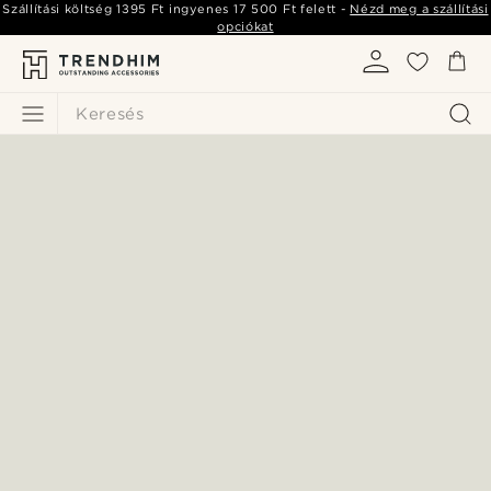
Szállítási költség
1395 Ft
ingyenes
17 500 Ft
felett -
Nézd meg a szállítási
opciókat
Keresés