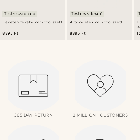
Testreszabható
Testreszabható
Feketén fekete karkötő szett
A tökéletes karkötő szett
F
k
8395 Ft
8395 Ft
1
365 DAY RETURN
2 MILLION+ CUSTOMERS