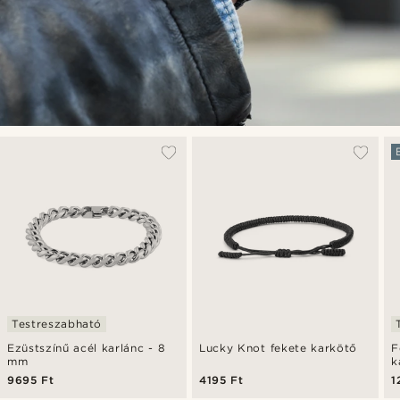
Testreszabható
Ezüstszínű acél karlánc - 8
Lucky Knot fekete karkötő
F
mm
k
9695 Ft
4195 Ft
1