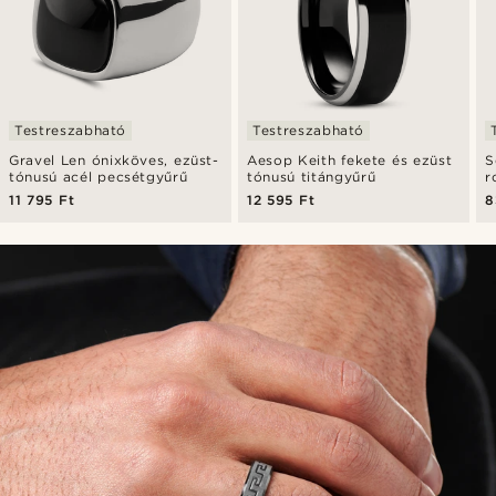
Testreszabható
Testreszabható
Gravel Len ónixköves, ezüst-
Aesop Keith fekete és ezüst
S
tónusú acél pecsétgyűrű
tónusú titángyűrű
r
11 795 Ft
12 595 Ft
8