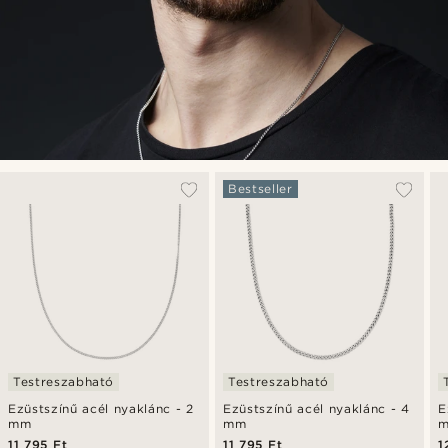
Bestseller
Testreszabható
Testreszabható
Ezüstszínű acél nyaklánc - 2
Ezüstszínű acél nyaklánc - 4
E
mm
mm
11 795 Ft
11 795 Ft
1