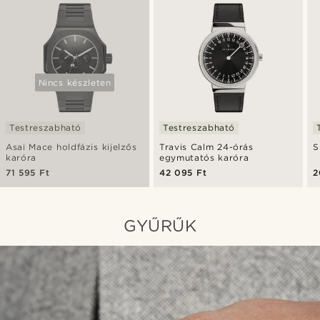
Nincs készleten
Testreszabható
Testreszabható
Asai Mace holdfázis kijelzős
Travis Calm 24-órás
S
karóra
egymutatós karóra
71 595 Ft
42 095 Ft
2
GYŰRŰK