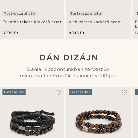
Testreszabható
Testreszabható
Feketén fekete karkötő szett
A tökéletes karkötő szett
F
k
8395 Ft
8395 Ft
1
DÁN DIZÁJN
Dániai központunkban tervezzük,
minőségellenőrizzük és innen szállítjuk.
Bestseller
Bestseller