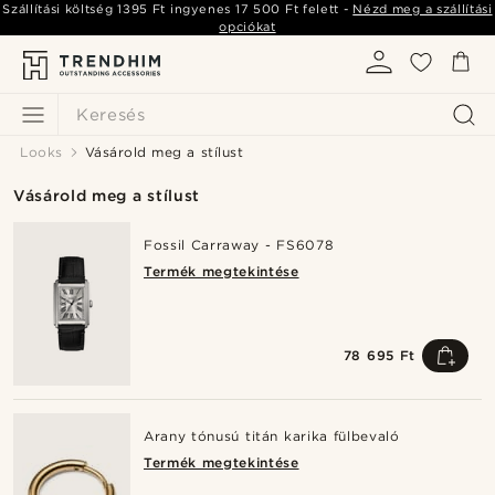
Szállítási költség
1395 Ft
ingyenes
17 500 Ft
felett -
Nézd meg a szállítási
opciókat
Keresés
Looks
Vásárold meg a stílust
Vásárold meg a stílust
Fossil Carraway - FS6078
Termék megtekintése
78 695 Ft
Arany tónusú titán karika fülbevaló
Termék megtekintése