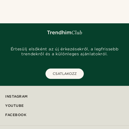
@alessandro_casiglia
@pabloceazar
@pabloceazar
@daniigarciia01
@marcossapere
@stefanjohnturner
@gianlucca_franco11
@seb_reyneke_
@gianlucca_franco11
Értesülj elsőként az új érkezésekről, a legfrissebb
trendekről és a különleges ajánlatokról.
CSATLAKOZZ
INSTAGRAM
YOUTUBE
FACEBOOK