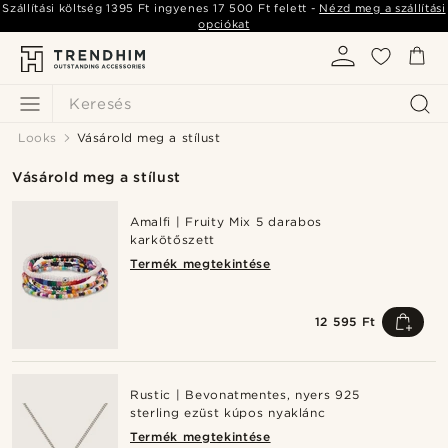
Szállítási költség
1395 Ft
ingyenes
17 500 Ft
felett -
Nézd meg a szállítási
opciókat
Keresés
Looks
Vásárold meg a stílust
Vásárold meg a stílust
Amalfi | Fruity Mix 5 darabos
karkötőszett
Termék megtekintése
12 595 Ft
Rustic | Bevonatmentes, nyers 925
sterling ezüst kúpos nyaklánc
Termék megtekintése