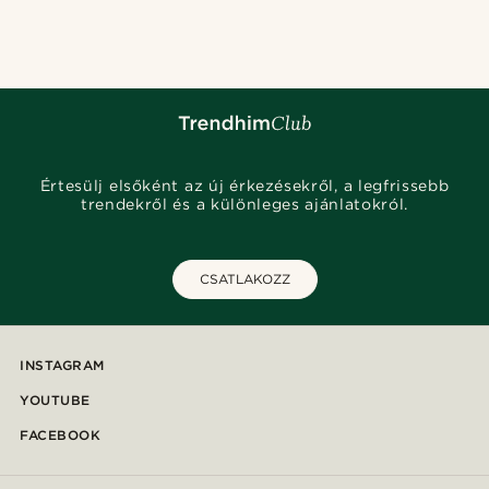
@alessandro_casiglia
@jaimedeelgado
@marcossapere
@seb_reyneke_
@juliusgod
@Trendhim
@jaimedeelgado
@heherayan_
@Trendhim
Értesülj elsőként az új érkezésekről, a legfrissebb
trendekről és a különleges ajánlatokról.
CSATLAKOZZ
INSTAGRAM
YOUTUBE
FACEBOOK