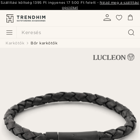
Szállítási költség
1395 Ft
ingyenes
17 500 Ft
felett -
Nézd meg a szállítási
opciókat
Keresés
Karkötők
Bőr karkötők