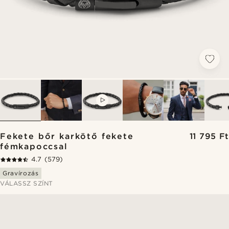
VIDEO
Fekete bőr karkötő fekete
11 795 Ft
fémkapoccsal
4.7
(579)
Gravírozás
VÁLASSZ SZÍNT