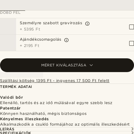
DOBD FEL
Személyre szabott gravírozás
+
5395 Ft
Ajándékcsomagolás
+
2195 Ft
MÉRET KIVÁLASZTÁSA
Szállítási költség 1395 Ft - ingyenes 17 500 Ft felett
TERMÉK ADATAI
Valódi bőr
Ellenálló, tartós és az idő múlásával egyre szebb lesz
Patentzár
Könnyen használható, mégis biztonságos
Kényelmes illeszkedés
Alkalmazkodik a csukló formájához az optimális illeszkedésért
LEÍRÁS
SPECIFIKÁCIÓK