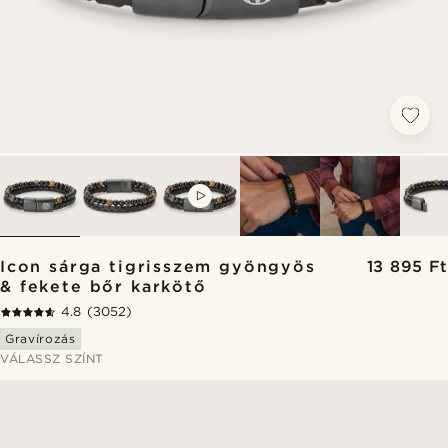
VIDEO
Icon sárga tigrisszem gyöngyös
13 895 Ft
& fekete bőr karkötő
4.8
(3052)
Gravírozás
VÁLASSZ SZÍNT