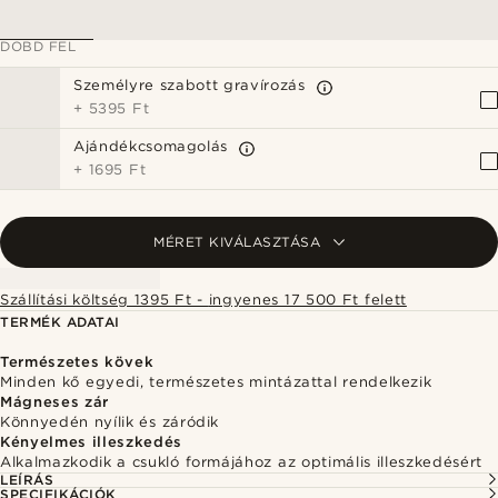
DOBD FEL
Személyre szabott gravírozás
+
5395 Ft
Ajándékcsomagolás
+
1695 Ft
MÉRET KIVÁLASZTÁSA
Szállítási költség 1395 Ft - ingyenes 17 500 Ft felett
TERMÉK ADATAI
Természetes kövek
Minden kő egyedi, természetes mintázattal rendelkezik
Mágneses zár
Könnyedén nyílik és záródik
Kényelmes illeszkedés
Alkalmazkodik a csukló formájához az optimális illeszkedésért
LEÍRÁS
SPECIFIKÁCIÓK