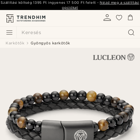
Szállítási költség
1395 Ft
ingyenes
17 500 Ft
felett -
Nézd meg a szállítási
opciókat
Keresés
Karkötők
Gyöngyös karkötők