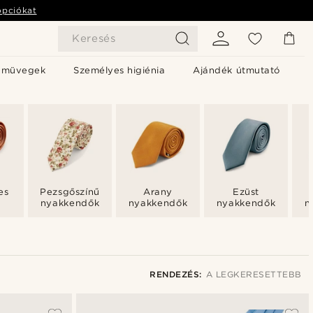
opciókat
Keresés
emüvegek
Személyes higiénia
Ajándék útmutató
es
Pezsgőszínű
Arany
Ezüst
nyakkendők
nyakkendők
nyakkendők
n
RENDEZÉS:
A LEGKERESETTEBB
A legkeresettebb