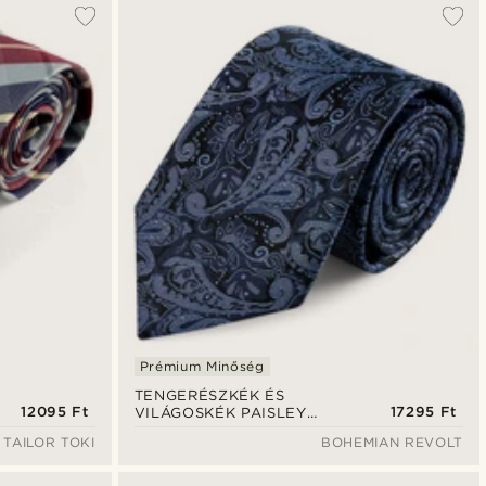
Prémium Minőség
TENGERÉSZKÉK ÉS
12095 Ft
17295 Ft
VILÁGOSKÉK PAISLEY
mintás selyem nyakkendő |
TAILOR TOKI
BOHEMIAN REVOLT
8 cm