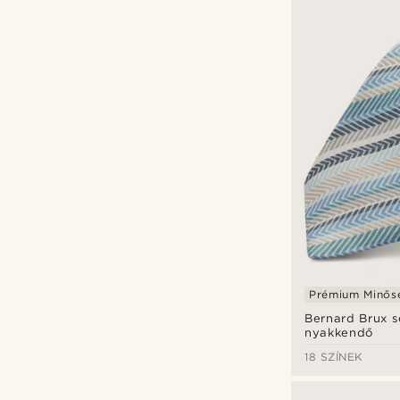
Bohemian Revolt
(30)
Fawler
(1)
Fort Tempus
(5)
Tailor Toki
(54)
Trendhim
(90)
Ft
Ft
Prémium Minős
Bernard Brux 
nyakkendő
18 SZÍNEK