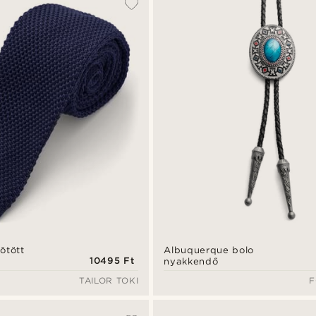
ötött
Albuquerque bolo
10495 Ft
nyakkendő
TAILOR TOKI
F