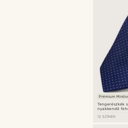
Prémium Minős
Tengerészkék 
nyakkendő feh
mintával - 6 c
12 SZÍNEK