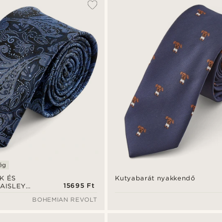
ég
K ÉS
Kutyabarát nyakkendő
15695 Ft
AISLEY
nyakkendő |
BOHEMIAN REVOLT