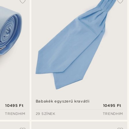
Legfrissebb
Legalacsonyabb ár
Legmagasabb ár
Babakék egyszerű kravátli
10495 Ft
10495 Ft
TRENDHIM
29 SZÍNEK
TRENDHIM