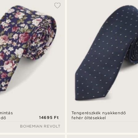
mintás
Tengerészkék nyakkendő
14695 Ft
ndő
fehér öltésekkel
BOHEMIAN REVOLT