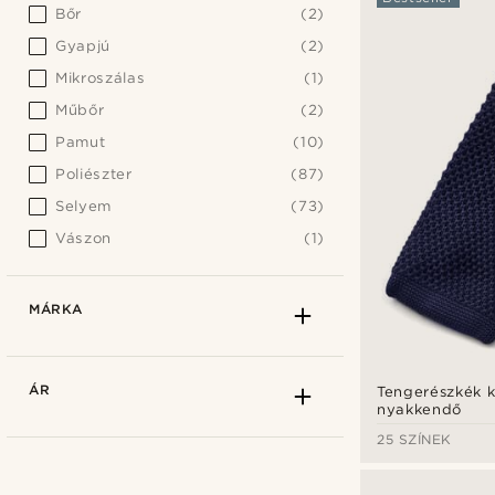
Bőr
(2)
Gyapjú
(2)
Mikroszálas
(1)
Műbőr
(2)
Pamut
(10)
Poliészter
(87)
Selyem
(73)
Vászon
(1)
MÁRKA
ÁR
Tengerészkék k
nyakkendő
25 SZÍNEK