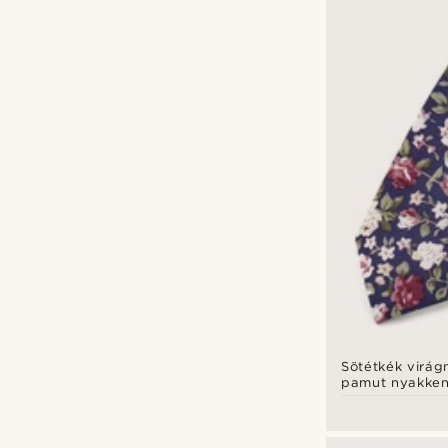
Sötétkék virág
pamut nyakke