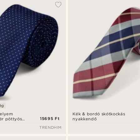
ég
selyem
Kék & bordó skótkockás
15695 Ft
ér pöttyös
nyakkendő
m
TRENDHIM