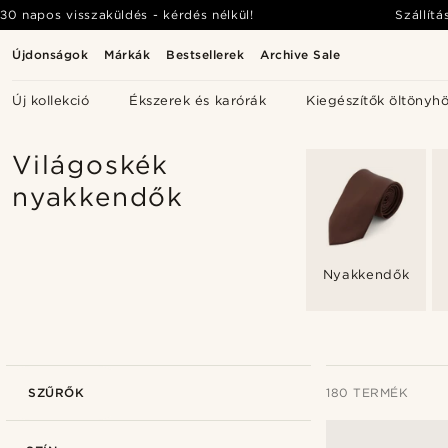
30 napos visszaküldés - kérdés nélkül!
Szállítá
Újdonságok
Márkák
Bestsellerek
Archive Sale
Új kollekció
Ékszerek és karórák
Kiegészítők öltönyh
Világoskék
nyakkendők
Nyakkendők
SZŰRŐK
180 TERMÉK