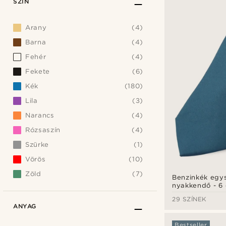
SZÍN
Arany
(4)
Barna
(4)
Fehér
(4)
Fekete
(6)
Kék
(180)
Lila
(3)
Narancs
(4)
Rózsaszín
(4)
Szürke
(1)
Vörös
(10)
Zöld
(7)
Benzinkék egy
nyakkendő - 6
29 SZÍNEK
ANYAG
Bestseller