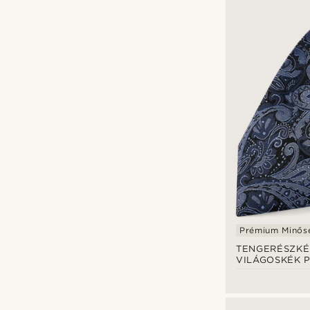
Prémium Minős
TENGERÉSZKÉ
VILÁGOSKÉK P
mintás selyem 
6 cm