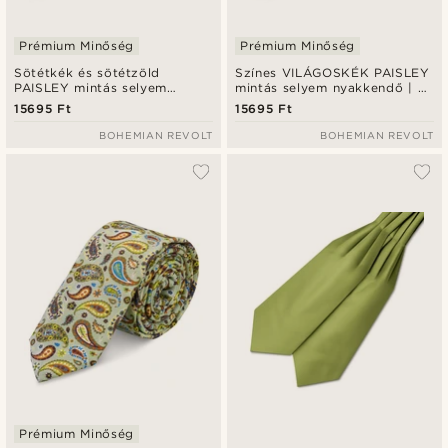
Prémium Minőség
Prémium Minőség
Sötétkék és sötétzöld
Színes VILÁGOSKÉK PAISLEY
PAISLEY mintás selyem
mintás selyem nyakkendő | 6
nyakkendő | 6 cm
cm
15695 Ft
15695 Ft
BOHEMIAN REVOLT
BOHEMIAN REVOLT
Prémium Minőség