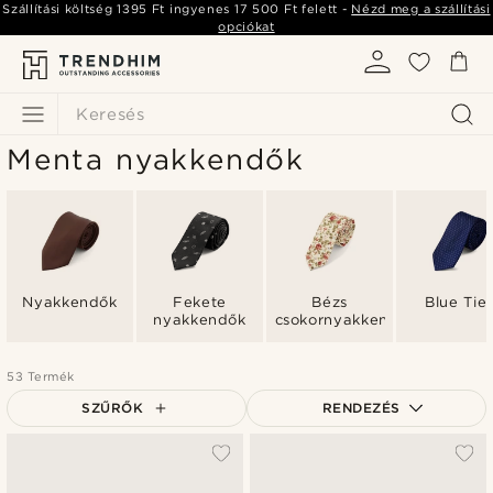
Szállítási költség
1395 Ft
ingyenes
17 500 Ft
felett -
Nézd meg a szállítási
opciókat
Keresés
Menta nyakkendők
Nyakkendők
Fekete
Bézs
Blue Tie
nyakkendők
csokornyakkendők
53 Termék
SZŰRŐK
RENDEZÉS
A legkeresettebb
Legfrissebb