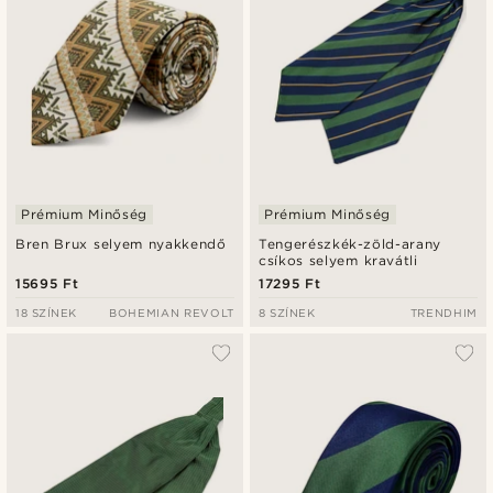
Prémium Minőség
Prémium Minőség
Bren Brux selyem nyakkendő
Tengerészkék-zöld-arany
csíkos selyem kravátli
15695 Ft
17295 Ft
18 SZÍNEK
BOHEMIAN REVOLT
8 SZÍNEK
TRENDHIM