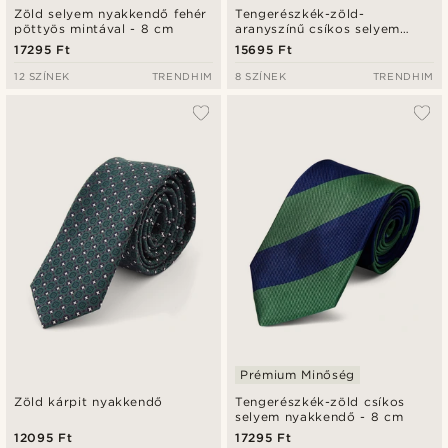
Zöld selyem nyakkendő fehér
Tengerészkék-zöld-
pöttyös mintával - 8 cm
aranyszínű csíkos selyem
nyakkendő - 6 cm
17295 Ft
15695 Ft
12 SZÍNEK
TRENDHIM
8 SZÍNEK
TRENDHIM
Prémium Minőség
Zöld kárpit nyakkendő
Tengerészkék-zöld csíkos
selyem nyakkendő - 8 cm
12095 Ft
17295 Ft