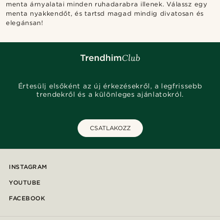
menta árnyalatai minden ruhadarabra illenek. Válassz egy
menta nyakkendőt, és tartsd magad mindig divatosan és
elegánsan!
Értesülj elsőként az új érkezésekről, a legfrissebb
trendekről és a különleges ajánlatokról.
CSATLAKOZZ
INSTAGRAM
YOUTUBE
FACEBOOK