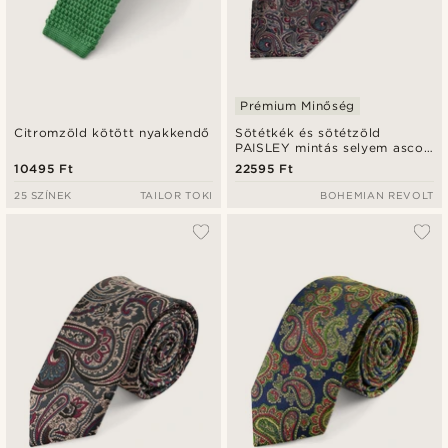
Prémium Minőség
Citromzöld kötött nyakkendő
Sötétkék és sötétzöld
PAISLEY mintás selyem ascot
nyakkendő
10495 Ft
22595 Ft
25 SZÍNEK
TAILOR TOKI
BOHEMIAN REVOLT