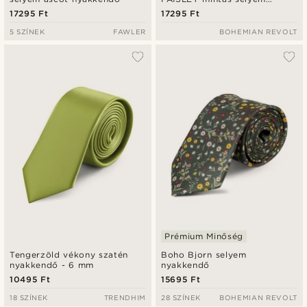
nyakkendő | 8 cm
17295 Ft
17295 Ft
5 SZÍNEK
FAWLER
BOHEMIAN REVOLT
Prémium Minőség
Tengerzöld vékony szatén
Boho Bjorn selyem
nyakkendő - 6 mm
nyakkendő
10495 Ft
15695 Ft
18 SZÍNEK
TRENDHIM
28 SZÍNEK
BOHEMIAN REVOLT