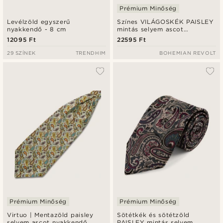
Prémium Minőség
Levélzöld egyszerű
Színes VILÁGOSKÉK PAISLEY
nyakkendő - 8 cm
mintás selyem ascot
nyakkendő
12095 Ft
22595 Ft
29 SZÍNEK
TRENDHIM
BOHEMIAN REVOLT
Prémium Minőség
Prémium Minőség
Virtuo | Mentazöld paisley
Sötétkék és sötétzöld
selyem ascot nyakkendő
PAISLEY mintás selyem