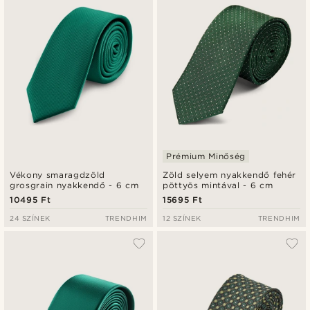
Legalacsonyabb ár
Legmagasabb ár
Prémium Minőség
Vékony smaragdzöld
Zöld selyem nyakkendő fehér
grosgrain nyakkendő - 6 cm
pöttyös mintával - 6 cm
10495 Ft
15695 Ft
24 SZÍNEK
TRENDHIM
12 SZÍNEK
TRENDHIM