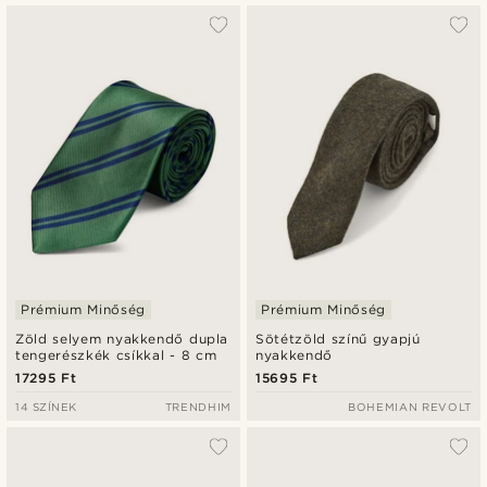
Prémium Minőség
Prémium Minőség
Zöld selyem nyakkendő dupla
Sötétzöld színű gyapjú
tengerészkék csíkkal - 8 cm
nyakkendő
17295 Ft
15695 Ft
14 SZÍNEK
TRENDHIM
BOHEMIAN REVOLT