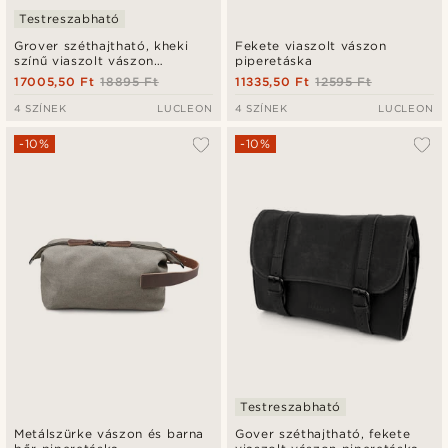
Testreszabható
Grover széthajtható, kheki
Fekete viaszolt vászon
színű viaszolt vászon
piperetáska
piperetáska
17005,50 Ft
18895 Ft
11335,50 Ft
12595 Ft
4 SZÍNEK
LUCLEON
4 SZÍNEK
LUCLEON
-10%
-10%
Testreszabható
Metálszürke vászon és barna
Gover széthajtható, fekete