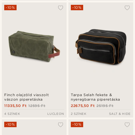
-10%
-10%
Finch olajzöld viaszolt
Tarpa Selah fekete &
vászon piperetáska
nyeregbarna piperetáska
11335,50 Ft
12595 Ft
22675,50 Ft
25195 Ft
4 SZÍNEK
LUCLEON
2 SZÍNEK
SALT & HIDE
-10%
-10%