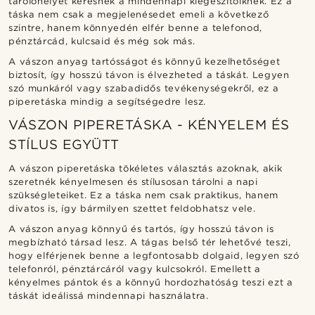
tárolóhelyet keresnek a mindennapi kiegészítőiknek. Ez a
táska nem csak a megjelenésedet emeli a következő
szintre, hanem könnyedén elfér benne a telefonod,
pénztárcád, kulcsaid és még sok más.
A vászon anyag tartósságot és könnyű kezelhetőséget
biztosít, így hosszú távon is élvezheted a táskát. Legyen
szó munkáról vagy szabadidős tevékenységekről, ez a
piperetáska mindig a segítségedre lesz.
VÁSZON PIPERETÁSKA - KÉNYELEM ÉS
STÍLUS EGYÜTT
A vászon piperetáska tökéletes választás azoknak, akik
szeretnék kényelmesen és stílusosan tárolni a napi
szükségleteiket. Ez a táska nem csak praktikus, hanem
divatos is, így bármilyen szettet feldobhatsz vele.
A vászon anyag könnyű és tartós, így hosszú távon is
megbízható társad lesz. A tágas belső tér lehetővé teszi,
hogy elférjenek benne a legfontosabb dolgaid, legyen szó
telefonról, pénztárcáról vagy kulcsokról. Emellett a
kényelmes pántok és a könnyű hordozhatóság teszi ezt a
táskát ideálissá mindennapi használatra.