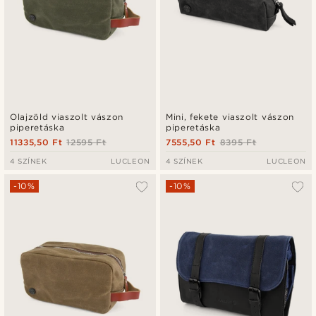
Olajzöld viaszolt vászon
Mini, fekete viaszolt vászon
piperetáska
piperetáska
11335,50 Ft
12595 Ft
7555,50 Ft
8395 Ft
4 SZÍNEK
LUCLEON
4 SZÍNEK
LUCLEON
-10%
-10%