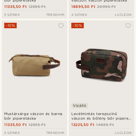
bőr piperetáska
viaszolt vászon piperetáska
11335,50 Ft
12595 Ft
18895,50 Ft
20995 Ft
5 SZÍNEK
TRENDHIM
4 SZÍNEK
LUCLEON
-10%
-10%
Vízálló
Mustársárga vászon és barna
Levélmintás terepszínű
bőr piperetáska
vászon és bölény bőr pipere
táska
11335,50 Ft
12595 Ft
13225,50 Ft
14695 Ft
5 SZÍNEK
TRENDHIM
LUCLEON