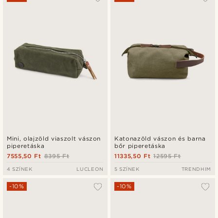
Legfrissebb
Legalacsonyabb ár
Legmagasabb ár
Mini, olajzöld viaszolt vászon
Katonazöld vászon és barna
piperetáska
bőr piperetáska
7555,50 Ft
8395 Ft
11335,50 Ft
12595 Ft
4 SZÍNEK
LUCLEON
5 SZÍNEK
TRENDHIM
-10%
-10%