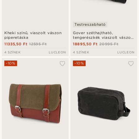
Testreszabható
Kheki színű, viaszolt vászon
Gover széthajtható,
piperetáska
tengerészkék viaszolt vászon
piperetáska
11335,50 Ft
12595 Ft
18895,50 Ft
20995 Ft
4 SZÍNEK
LUCLEON
4 SZÍNEK
LUCLEON
-10%
-10%