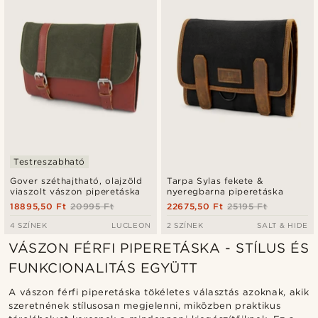
Testreszabható
Gover széthajtható, olajzöld
Tarpa Sylas fekete &
viaszolt vászon piperetáska
nyeregbarna piperetáska
18895,50 Ft
20995 Ft
22675,50 Ft
25195 Ft
4 SZÍNEK
LUCLEON
2 SZÍNEK
SALT & HIDE
VÁSZON FÉRFI PIPERETÁSKA - STÍLUS ÉS
FUNKCIONALITÁS EGYÜTT
A vászon férfi piperetáska tökéletes választás azoknak, akik
szeretnének stílusosan megjelenni, miközben praktikus