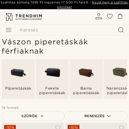
Szállítási költség
1395 Ft
ingyenes
17 500 Ft
felett -
Nézd meg a szállítási
opciókat
Keresés
Vászon piperetáskák
férfiaknak
Piperetáskák
Fekete
Barna
Narancssá
piperetáskák
piperetáskák
piperetásk
18 Termék
SZŰRŐK
RENDEZÉS
A legkeresettebb
-10%
-10%