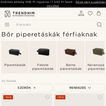
Szállítási költség
1395 Ft
ingyenes
17 500 Ft
felett -
Nézd meg a szállítási
opciókat
Keresés
Bőr piperetáskák férfiaknak
Piperetáskák
Fekete
Barna
Narancssá
piperetáskák
piperetáskák
piperetásk
20 Termék
SZŰRŐK
RENDEZÉS
A legkeresettebb
-10%
-10%
Legfrissebb