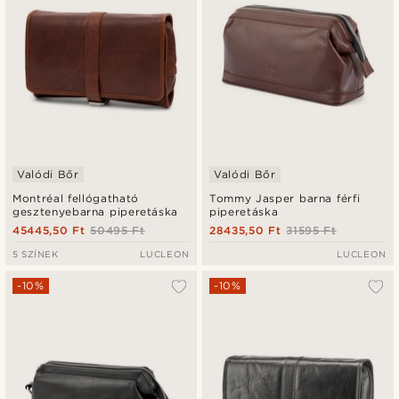
Valódi Bőr
Valódi Bőr
Montréal fellógatható
Tommy Jasper barna férfi
gesztenyebarna piperetáska
piperetáska
45445,50 Ft
50495 Ft
28435,50 Ft
31595 Ft
5 SZÍNEK
LUCLEON
LUCLEON
-10%
-10%