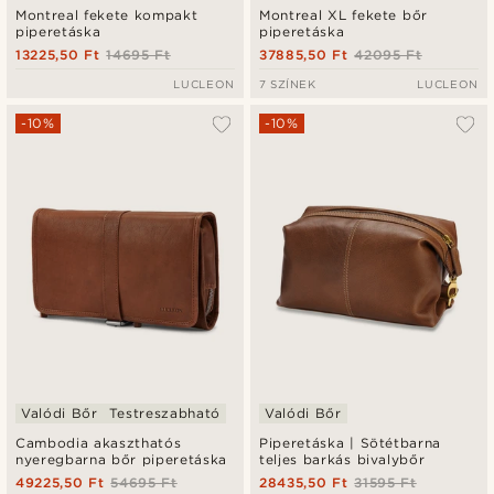
Montreal fekete kompakt
Montreal XL fekete bőr
piperetáska
piperetáska
13225,50 Ft
14695 Ft
37885,50 Ft
42095 Ft
LUCLEON
7 SZÍNEK
LUCLEON
-10%
-10%
Valódi Bőr
Testreszabható
Valódi Bőr
Cambodia akaszthatós
Piperetáska | Sötétbarna
nyeregbarna bőr piperetáska
teljes barkás bivalybőr
49225,50 Ft
54695 Ft
28435,50 Ft
31595 Ft