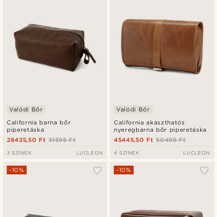
Legalacsonyabb ár
Legmagasabb ár
Valódi Bőr
Valódi Bőr
California barna bőr
California akaszthatós
piperetáska
nyeregbarna bőr piperetáska
28435,50 Ft
31595 Ft
45445,50 Ft
50495 Ft
3 SZÍNEK
LUCLEON
4 SZÍNEK
LUCLEON
-10%
-10%