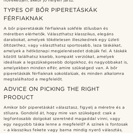
növekedjen, akkor jó helyen jársz.
TYPES OF BŐR PIPERETÁSKÁK
FÉRFIAKNAK
A bőr piperetáskák férfiaknak sokféle stílusban és
méretben elérhetők. Választhatsz klasszikus, elegáns
darabokat, amelyek tökéletesen illeszkednek egy üzleti
öltözethez, vagy választhatsz sportosabb, laza táskákat,
amelyek a hétköznapi megjelenésedet dobják fel. A táskák
között találhatsz kisebb, kompakt verziókat, amelyek
ideálisak a legszükségesebb dolgokhoz, és nagyobbakat is,
amelyekben minden elfér, amire szükséged van. A bőr
piperetáskák férfiaknak sokoldalúak, és minden alkalomra
megtalálhatod a megfelelőt.
ADVICE ON PICKING THE RIGHT
PRODUCT
Amikor bőr piperetáskát választasz, figyelj a méretre és a
stílusra. Gondold át, hogy mire van szükséged: csak a
legfontosabb dolgokat szeretnéd magaddal vinni, vagy
egy nagyobb táska lenne a megfelelő? A színek is fontosak
– a klasszikus fekete vagy barna mindig nyerő választás,