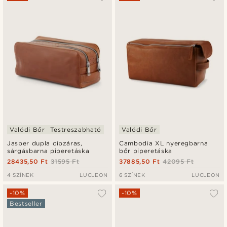
Valódi Bőr
Testreszabható
Valódi Bőr
Jasper dupla cipzáras,
Cambodia XL nyeregbarna
sárgásbarna piperetáska
bőr piperetáska
28435,50 Ft
31595 Ft
37885,50 Ft
42095 Ft
4 SZÍNEK
LUCLEON
6 SZÍNEK
LUCLEON
-10%
-10%
Bestseller