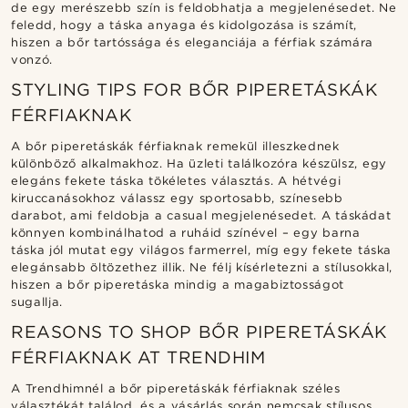
de egy merészebb szín is feldobhatja a megjelenésedet. Ne
feledd, hogy a táska anyaga és kidolgozása is számít,
hiszen a bőr tartóssága és eleganciája a férfiak számára
vonzó.
STYLING TIPS FOR BŐR PIPERETÁSKÁK
FÉRFIAKNAK
A bőr piperetáskák férfiaknak remekül illeszkednek
különböző alkalmakhoz. Ha üzleti találkozóra készülsz, egy
elegáns fekete táska tökéletes választás. A hétvégi
kiruccanásokhoz válassz egy sportosabb, színesebb
darabot, ami feldobja a casual megjelenésedet. A táskádat
könnyen kombinálhatod a ruháid színével – egy barna
táska jól mutat egy világos farmerrel, míg egy fekete táska
elegánsabb öltözethez illik. Ne félj kísérletezni a stílusokkal,
hiszen a bőr piperetáska mindig a magabiztosságot
sugallja.
REASONS TO SHOP BŐR PIPERETÁSKÁK
FÉRFIAKNAK AT TRENDHIM
A Trendhimnél a bőr piperetáskák férfiaknak széles
választékát találod, és a vásárlás során nemcsak stílusos,