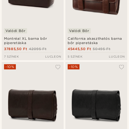
Valódi Bőr
Valódi Bőr
Montréal XL barna bőr
California akaszthatós barna
piperetáska
bőr piperetáska
37885,50 Ft
42095 Ft
45445,50 Ft
50495 Ft
7 SZÍNEK
LUCLEON
5 SZÍNEK
LUCLEON
-10%
-10%