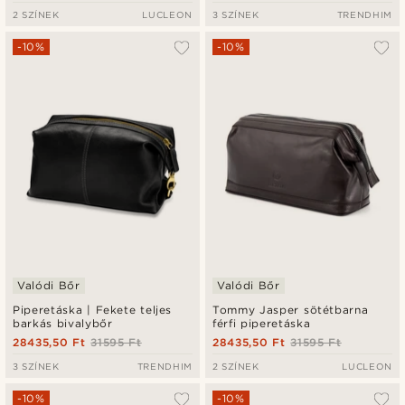
2 SZÍNEK
LUCLEON
3 SZÍNEK
TRENDHIM
-10%
-10%
Valódi Bőr
Valódi Bőr
Piperetáska | Fekete teljes
Tommy Jasper sötétbarna
barkás bivalybőr
férfi piperetáska
28435,50 Ft
31595 Ft
28435,50 Ft
31595 Ft
3 SZÍNEK
TRENDHIM
2 SZÍNEK
LUCLEON
-10%
-10%