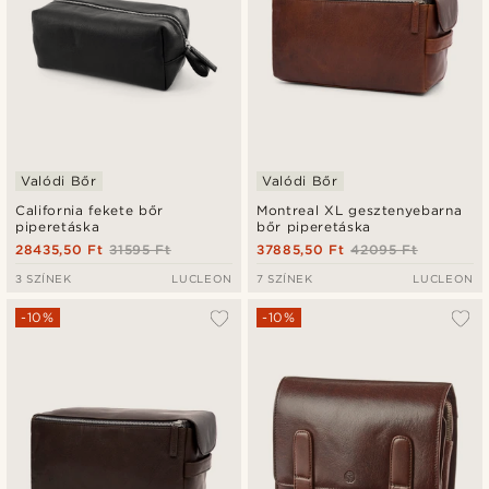
Valódi Bőr
Valódi Bőr
California fekete bőr
Montreal XL gesztenyebarna
piperetáska
bőr piperetáska
28435,50 Ft
31595 Ft
37885,50 Ft
42095 Ft
3 SZÍNEK
LUCLEON
7 SZÍNEK
LUCLEON
-10%
-10%