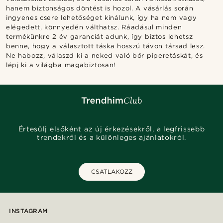
hanem biztonságos döntést is hozol. A vásárlás során
ingyenes csere lehetőséget kínálunk, így ha nem vagy
elégedett, könnyedén válthatsz. Ráadásul minden
termékünkre 2 év garanciát adunk, így biztos lehetsz
benne, hogy a választott táska hosszú távon társad lesz.
Ne habozz, válaszd ki a neked való bőr piperetáskát, és
lépj ki a világba magabiztosan!
Értesülj elsőként az új érkezésekről, a legfrissebb
trendekről és a különleges ajánlatokról.
CSATLAKOZZ
INSTAGRAM