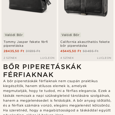
Valódi Bőr
Valódi Bőr
Tommy Jasper fekete férfi
California akaszthatós fekete
piperetáska
bőr piperetáska
28435,50 Ft
31595 Ft
45445,50 Ft
50495 Ft
2 SZÍNEK
LUCLEON
4 SZÍNEK
LUCLEON
BŐR PIPERETÁSKÁK
FÉRFIAKNAK
A bőr piperetáskák férfiaknak nem csupán praktikus
kiegészítők, hanem stílusos elemek is, amelyek
megmutatják, hogy te tudod, mi a férfias elegancia. Ezek a
táskák nemcsak a napi szükségleteid tárolására szolgálnak,
hanem a megjelenésedet is feldobják. A bőr anyag időtálló,
és a férfiak számára vonzó, elegáns megjelenést kölcsönöz.
Ha szeretnéd, hogy a magabiztosságod a táskáddal együtt