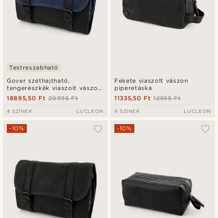
Testreszabható
Gover széthajtható,
Fekete viaszolt vászon
tengerészkék viaszolt vászon
piperetáska
piperetáska
18895,50 Ft
20995 Ft
11335,50 Ft
12595 Ft
4 SZÍNEK
LUCLEON
4 SZÍNEK
LUCLEON
-10%
-10%