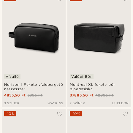
Legfrissebb
Legalacsonyabb ár
Legmagasabb ár
Vízálló
Valódi Bőr
Horizon | Fekete vízlepergető
Montreal XL fekete bőr
neszesszer
piperetáska
4855,50 Ft
5395 Ft
37885,50 Ft
42095 Ft
3 SZÍNEK
WAYKINS
7 SZÍNEK
LUCLEON
-10%
-10%