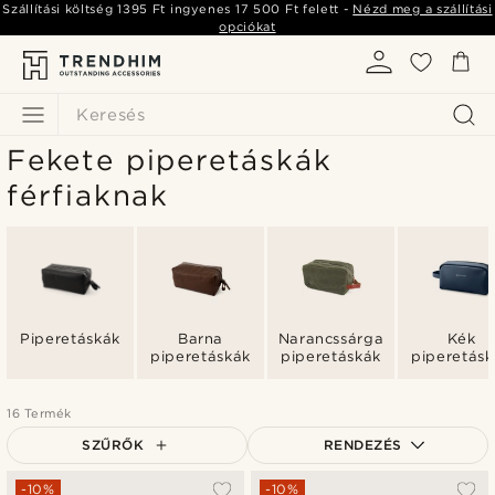
Szállítási költség
1395 Ft
ingyenes
17 500 Ft
felett -
Nézd meg a szállítási
opciókat
Keresés
Fekete piperetáskák
férfiaknak
Piperetáskák
Barna
Narancssárga
Kék
piperetáskák
piperetáskák
piperetásk
16 Termék
SZŰRŐK
RENDEZÉS
A legkeresettebb
-10%
-10%