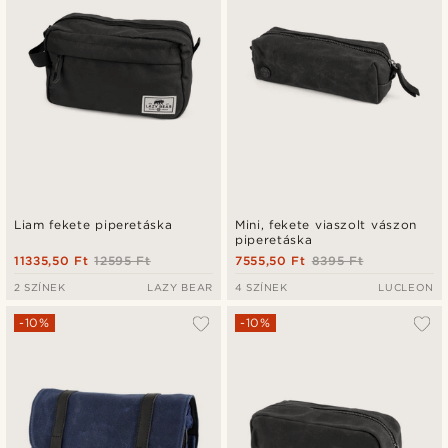
Liam fekete piperetáska
Mini, fekete viaszolt vászon
piperetáska
11335,50 Ft
12595 Ft
7555,50 Ft
8395 Ft
2 SZÍNEK
LAZY BEAR
4 SZÍNEK
LUCLEON
-10%
-10%