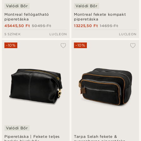
Valódi Bőr
Valódi Bőr
Montreal fellógatható
Montreal fekete kompakt
piperetáska
piperetáska
45445,50 Ft
50495 Ft
13225,50 Ft
14695 Ft
5 SZÍNEK
LUCLEON
LUCLEON
-10%
-10%
Valódi Bőr
Piperetáska | Fekete teljes
Tarpa Selah fekete &