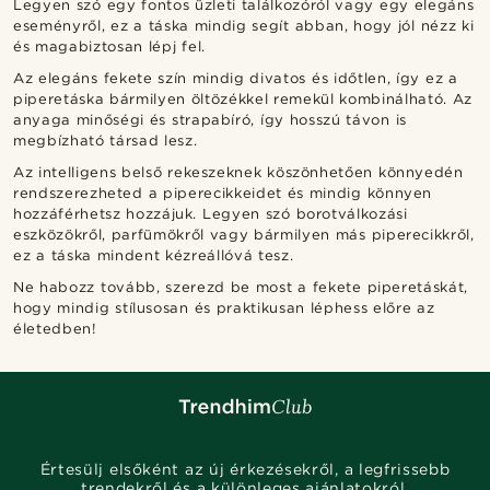
Legyen szó egy fontos üzleti találkozóról vagy egy elegáns
eseményről, ez a táska mindig segít abban, hogy jól nézz ki
és magabiztosan lépj fel.
Az elegáns fekete szín mindig divatos és időtlen, így ez a
piperetáska bármilyen öltözékkel remekül kombinálható. Az
anyaga minőségi és strapabíró, így hosszú távon is
megbízható társad lesz.
Az intelligens belső rekeszeknek köszönhetően könnyedén
rendszerezheted a piperecikkeidet és mindig könnyen
hozzáférhetsz hozzájuk. Legyen szó borotválkozási
eszközökről, parfümökről vagy bármilyen más piperecikkről,
ez a táska mindent kézreállóvá tesz.
Ne habozz tovább, szerezd be most a fekete piperetáskát,
hogy mindig stílusosan és praktikusan léphess előre az
életedben!
Értesülj elsőként az új érkezésekről, a legfrissebb
trendekről és a különleges ajánlatokról.