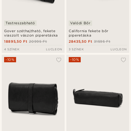
Testreszabható
Valódi Bőr
Gover széthajtható, fekete
California fekete bőr
viaszolt vászon piperetáska
piperetáska
18895,50 Ft
20995 Ft
28435,50 Ft
31595 Ft
4 SZÍNEK
LUCLEON
3 SZÍNEK
LUCLEON
-10%
-10%