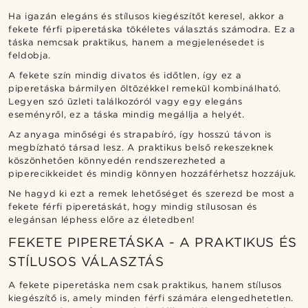
Ha igazán elegáns és stílusos kiegészítőt keresel, akkor a
fekete férfi piperetáska tökéletes választás számodra. Ez a
táska nemcsak praktikus, hanem a megjelenésedet is
feldobja.
A fekete szín mindig divatos és időtlen, így ez a
piperetáska bármilyen öltözékkel remekül kombinálható.
Legyen szó üzleti találkozóról vagy egy elegáns
eseményről, ez a táska mindig megállja a helyét.
Az anyaga minőségi és strapabíró, így hosszú távon is
megbízható társad lesz. A praktikus belső rekeszeknek
köszönhetően könnyedén rendszerezheted a
piperecikkeidet és mindig könnyen hozzáférhetsz hozzájuk.
Ne hagyd ki ezt a remek lehetőséget és szerezd be most a
fekete férfi piperetáskát, hogy mindig stílusosan és
elegánsan léphess előre az életedben!
FEKETE PIPERETÁSKA - A PRAKTIKUS ÉS
STÍLUSOS VÁLASZTÁS
A fekete piperetáska nem csak praktikus, hanem stílusos
kiegészítő is, amely minden férfi számára elengedhetetlen.