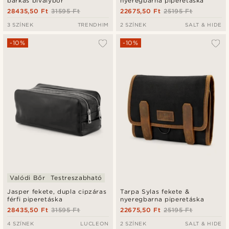
barkás bivalybőr
nyeregbarna piperetáska
28435,50 Ft
31595 Ft
22675,50 Ft
25195 Ft
3 SZÍNEK
TRENDHIM
2 SZÍNEK
SALT & HIDE
-10%
-10%
Valódi Bőr
Testreszabható
Jasper fekete, dupla cipzáras
Tarpa Sylas fekete &
férfi piperetáska
nyeregbarna piperetáska
28435,50 Ft
31595 Ft
22675,50 Ft
25195 Ft
4 SZÍNEK
LUCLEON
2 SZÍNEK
SALT & HIDE