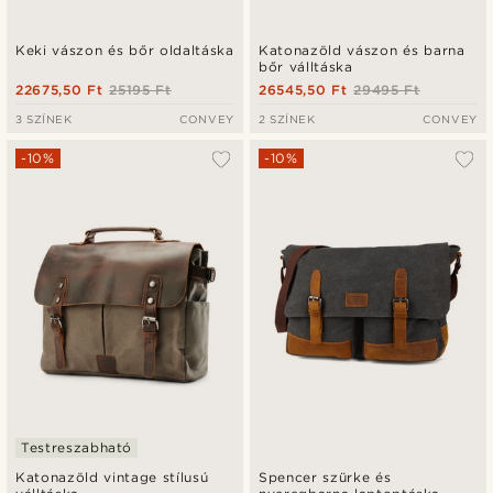
Keki vászon és bőr oldaltáska
Katonazöld vászon és barna
bőr válltáska
22675,50 Ft
25195 Ft
26545,50 Ft
29495 Ft
3 SZÍNEK
CONVEY
2 SZÍNEK
CONVEY
-10%
-10%
Testreszabható
Katonazöld vintage stílusú
Spencer szürke és