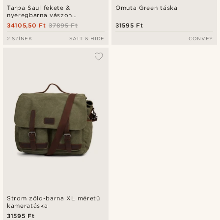
Tarpa Saul fekete &
Omuta Green táska
nyeregbarna vászon
futártáska
34105,50 Ft
37895 Ft
31595 Ft
2 SZÍNEK
SALT & HIDE
CONVEY
Strom zöld-barna XL méretű
kameratáska
31595 Ft