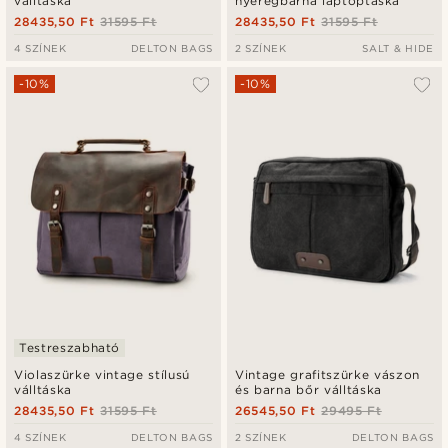
válltáska
nyeregbarna laptoptáska
28435,50 Ft
31595 Ft
28435,50 Ft
31595 Ft
4 SZÍNEK
DELTON BAGS
2 SZÍNEK
SALT & HIDE
-10%
-10%
Testreszabható
Violaszürke vintage stílusú
Vintage grafitszürke vászon
válltáska
és barna bőr válltáska
28435,50 Ft
31595 Ft
26545,50 Ft
29495 Ft
4 SZÍNEK
DELTON BAGS
2 SZÍNEK
DELTON BAGS