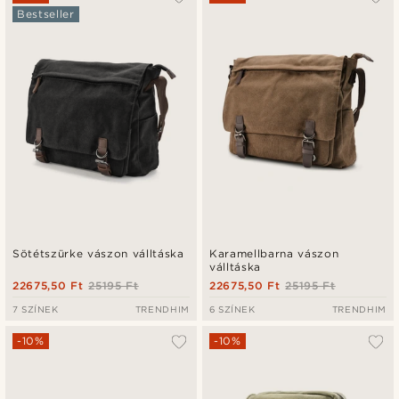
Bestseller
Legfrissebb
Legalacsonyabb ár
Legmagasabb ár
Sötétszürke vászon válltáska
Karamellbarna vászon
válltáska
22675,50 Ft
25195 Ft
22675,50 Ft
25195 Ft
7 SZÍNEK
TRENDHIM
6 SZÍNEK
TRENDHIM
-10%
-10%