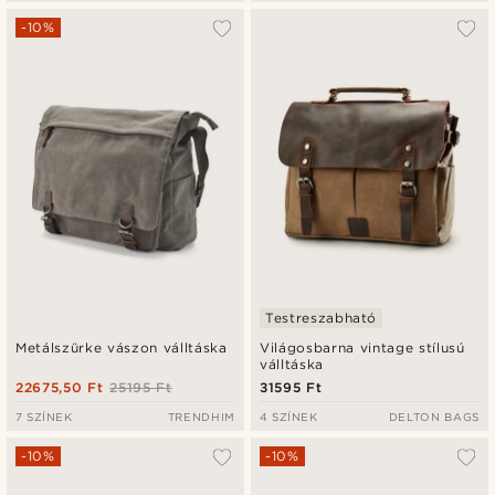
-10%
Testreszabható
Metálszürke vászon válltáska
Világosbarna vintage stílusú
válltáska
22675,50 Ft
25195 Ft
31595 Ft
7 SZÍNEK
TRENDHIM
4 SZÍNEK
DELTON BAGS
-10%
-10%