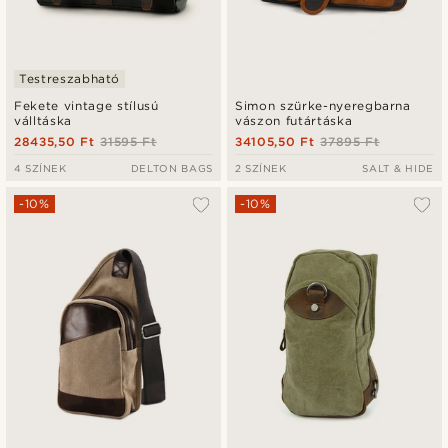
Testreszabható
Fekete vintage stílusú
Simon szürke-nyeregbarna
válltáska
vászon futártáska
28435,50 Ft
31595 Ft
34105,50 Ft
37895 Ft
4 SZÍNEK
DELTON BAGS
2 SZÍNEK
SALT & HIDE
-10%
-10%