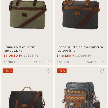
Shane zöld és barna
Shane szürke és nyeregbarna
laptoptáska
laptoptáska
34105,50 Ft
37895 Ft
34105,50 Ft
37895 Ft
2 SZÍNEK
SALT & HIDE
2 SZÍNEK
SALT & HIDE
-10%
-10%