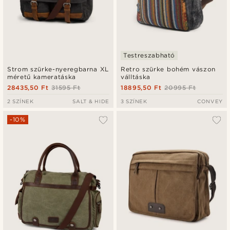
Testreszabható
Strom szürke-nyeregbarna XL
Retro szürke bohém vászon
méretű kameratáska
válltáska
28435,50 Ft
31595 Ft
18895,50 Ft
20995 Ft
2 SZÍNEK
SALT & HIDE
3 SZÍNEK
CONVEY
-10%