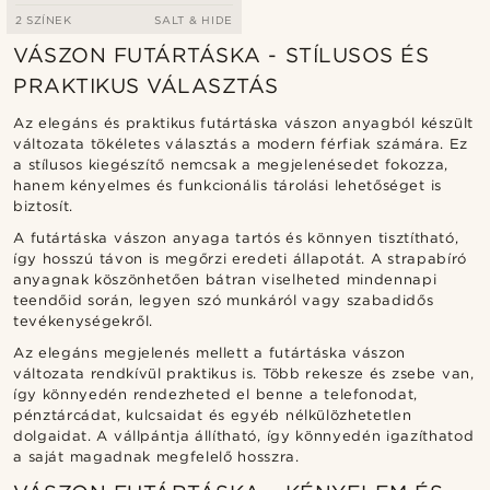
2 SZÍNEK
SALT & HIDE
VÁSZON FUTÁRTÁSKA - STÍLUSOS ÉS
PRAKTIKUS VÁLASZTÁS
Az elegáns és praktikus futártáska vászon anyagból készült
változata tökéletes választás a modern férfiak számára. Ez
a stílusos kiegészítő nemcsak a megjelenésedet fokozza,
hanem kényelmes és funkcionális tárolási lehetőséget is
biztosít.
A futártáska vászon anyaga tartós és könnyen tisztítható,
így hosszú távon is megőrzi eredeti állapotát. A strapabíró
anyagnak köszönhetően bátran viselheted mindennapi
teendőid során, legyen szó munkáról vagy szabadidős
tevékenységekről.
Az elegáns megjelenés mellett a futártáska vászon
változata rendkívül praktikus is. Több rekesze és zsebe van,
így könnyedén rendezheted el benne a telefonodat,
pénztárcádat, kulcsaidat és egyéb nélkülözhetetlen
dolgaidat. A vállpántja állítható, így könnyedén igazíthatod
a saját magadnak megfelelő hosszra.