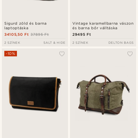
Sigurd zöld és barna
Vintage karamellbarna vászon
laptoptáska
és barna bőr válltáska
34105,50 Ft
37895 Ft
29495 Ft
2 SZÍNEK
SALT & HIDE
2 SZÍNEK
DELTON BAGS
-10%