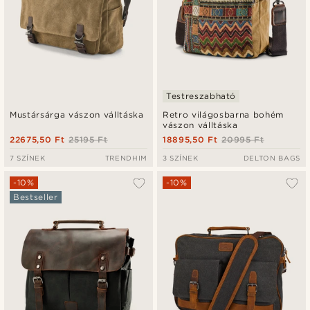
Testreszabható
Mustársárga vászon válltáska
Retro világosbarna bohém
vászon válltáska
22675,50 Ft
25195 Ft
18895,50 Ft
20995 Ft
7 SZÍNEK
TRENDHIM
3 SZÍNEK
DELTON BAGS
-10%
-10%
Bestseller