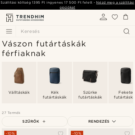
Szállítási költség
1395 Ft
ingyenes
17 500 Ft
felett -
Nézd meg a szállítási
opciókat
Keresés
Vászon futártáskák
férfiaknak
Válltáskák
Kék
Szürke
Fekete
futártáskák
futártáskák
futártásk
27 Termék
SZŰRŐK
RENDEZÉS
A legkeresettebb
-10%
-10%