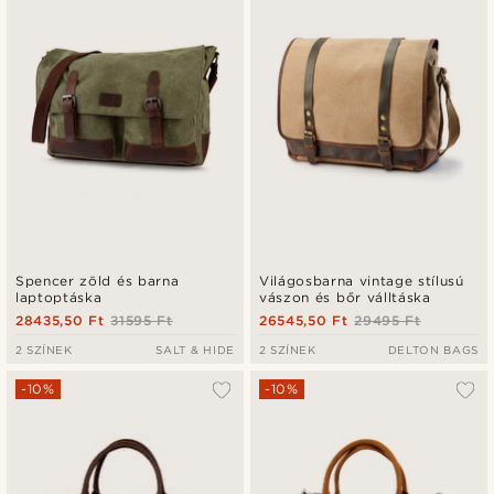
Spencer zöld és barna
Világosbarna vintage stílusú
laptoptáska
vászon és bőr válltáska
28435,50 Ft
31595 Ft
26545,50 Ft
29495 Ft
2 SZÍNEK
SALT & HIDE
2 SZÍNEK
DELTON BAGS
-10%
-10%