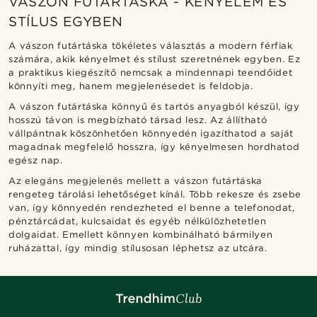
VÁSZON FUTÁRTÁSKA - KÉNYELEM ÉS
STÍLUS EGYBEN
A vászon futártáska tökéletes választás a modern férfiak
számára, akik kényelmet és stílust szeretnének egyben. Ez
a praktikus kiegészítő nemcsak a mindennapi teendőidet
könnyíti meg, hanem megjelenésedet is feldobja.
A vászon futártáska könnyű és tartós anyagból készül, így
hosszú távon is megbízható társad lesz. Az állítható
vállpántnak köszönhetően könnyedén igazíthatod a saját
magadnak megfelelő hosszra, így kényelmesen hordhatod
egész nap.
Az elegáns megjelenés mellett a vászon futártáska
rengeteg tárolási lehetőséget kínál. Több rekesze és zsebe
van, így könnyedén rendezheted el benne a telefonodat,
pénztárcádat, kulcsaidat és egyéb nélkülözhetetlen
dolgaidat. Emellett könnyen kombinálható bármilyen
ruházattal, így mindig stílusosan léphetsz az utcára.